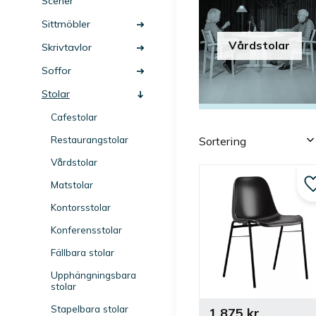
Scener
Sittmöbler
Vårdstolar
Skrivtavlor
Soffor
Stolar
Cafestolar
Välj sortering
Restaurangstolar
Vårdstolar
Matstolar
Kontorsstolar
Konferensstolar
Fällbara stolar
Upphängningsbara
stolar
Stapelbara stolar
1 875
kr