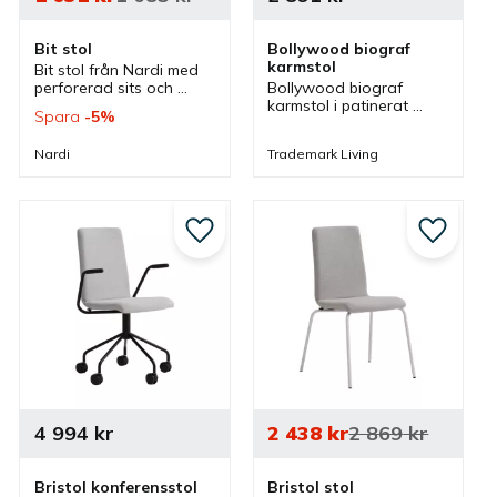
Bit stol
Bollywood biograf 
karmstol
Bit stol från Nardi med 
perforerad sits och 
Bollywood biograf 
rygg som kan väljas i 
karmstol i patinerat 
Spara
5
%
flera färger. Stolen är 
utförande som är 
stapelbar och passar 
återvunnen från indiska 
Nardi
Trademark Living
bra både inomhus som 
biografer men även 
utomhus.
passar bra i olika miljöer.
till i favoriter
Lägg till i favoriter
Lägg till
4 994
kr
2 438
kr
2 869
kr
Bristol konferensstol 
Bristol stol