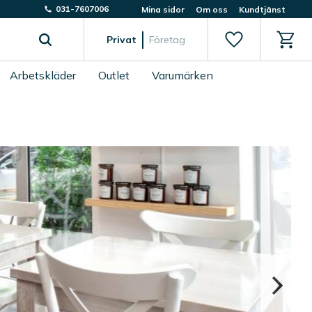
031-7607006
Mina sidor
Om oss
Kundtjänst
Favoriter
Kundv
Privat
Företag
Arbetskläder
Outlet
Varumärken