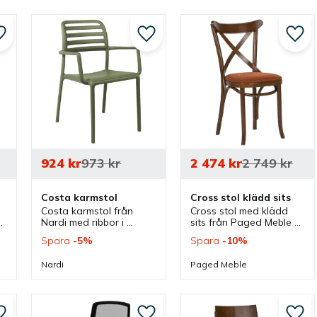
Lägg till i favoriter
Lägg till i favoriter
Lägg 
924
kr
973
kr
2 474
kr
2 749
kr
Costa karmstol
Cross stol klädd sits
Costa karmstol från 
Cross stol med klädd 
 
Nardi med ribbor i 
sits från Paged Meble 
 
ryggen som kan väljas i 
med klassisk rustik 
Spara
5
%
Spara
10
%
flera färger. En karmstol 
design. En stol som 
som är stapelbar och 
passar bra som 
Nardi
Paged Meble
passar lika bra inomhus 
cafestol, restaurangstol 
som utomhus.
och matstol.