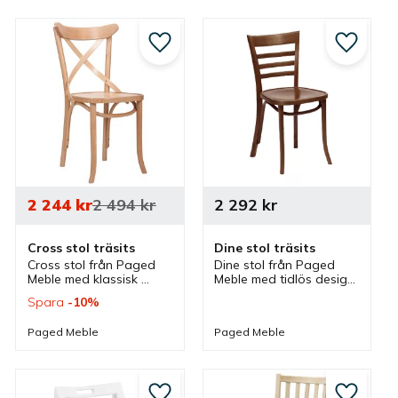
ett bord.
till i favoriter
Lägg till i favoriter
Lägg till
2 244
kr
2 494
kr
2 292
kr
Cross stol träsits
Dine stol träsits
Cross stol från Paged 
Dine stol från Paged 
Meble med klassisk 
Meble med tidlös design 
rustik design med kryss 
som finns i olika färger. 
Spara
10
%
i ryggen. En stol som 
En nätt stol som passar 
passar bra som 
bra som cafestol, 
Paged Meble
Paged Meble
cafestol, restaurangstol 
restaurangstol och 
och matstol.
matstol.