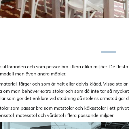
ika utföranden och som passar bra i flera olika miljöer. De flest
modell men även andra möbler.
 material, färger och som är helt eller delvis klädd. Vissa stolar 
ra om man behöver extra stolar och som då inte tar så mycket
r som gör det enklare vid städning då stolens armstöd gör d
 stolar som passar bra som matstolar och köksstolar i ett pri
nsstol, mötesstol och vårdstol i flera passande miljöer.