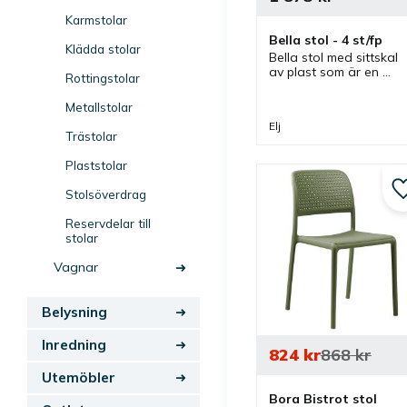
Karmstolar
Bella stol - 4 st/fp
Klädda stolar
Bella stol med sittskal 
av plast som är en 
Rottingstolar
både praktisk och 
snygg stapelbar stol 
Metallstolar
som staplar 15 stolar 
Elj
rakt upp.
Trästolar
Plaststolar
Stolsöverdrag
Reservdelar till
stolar
Vagnar
Belysning
Inredning
824
kr
868
kr
Utemöbler
Bora Bistrot stol