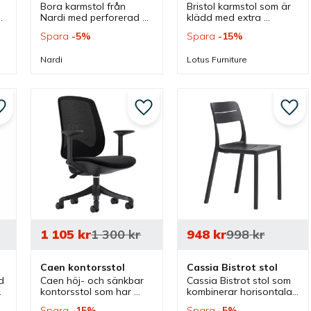
Bora karmstol från 
Bristol karmstol som är 
Nardi med perforerad 
klädd med extra 
sits och rygg som kan 
stoppning i sitsen som 
Spara
5
%
Spara
15
%
väljas i flera färger. 
erbjuder extra komfort 
 
Karmstolen är stapelbar 
och passar bra för 
Nardi
Lotus Furniture
och passar bra både 
konferens, lunchrum och 
inomhus som utomhus.
som besöksstol.
Lägg till i favoriter
Lägg till i favoriter
Lägg 
1 105
kr
1 300
kr
948
kr
998
kr
p
Caen kontorsstol
Cassia Bistrot stol
 
Caen höj- och sänkbar 
Cassia Bistrot stol som 
kontorsstol som har 
kombinerar horisontala 
klädd sits och mesh 
lameller med 
Spara
15
%
Spara
5
%