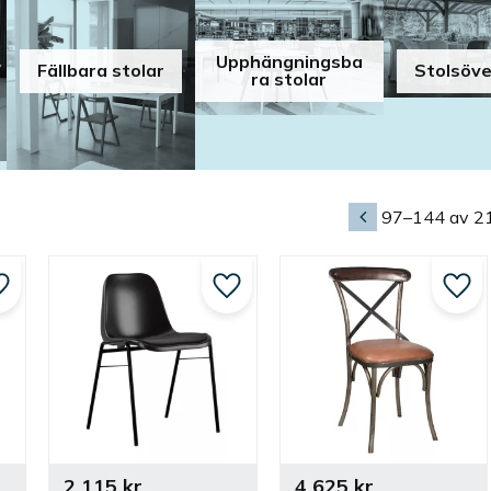
Upphängningsba
Fällbara stolar
Stolsöv
ra stolar
97–
144
av
2
Lägg till i favoriter
Lägg till i favoriter
Lägg 
2 115
kr
4 625
kr