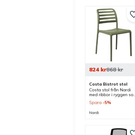
824
kr
868
kr
Costa Bistrot stol
Costa stol från Nardi 
med ribbor i ryggen som
kan väljas i flera färger.
Spara
5
%
En stol som är 
stapelbar och passar 
Nardi
lika bra inomhus som 
utomhus.