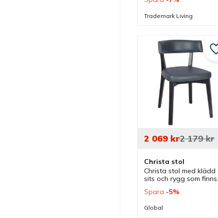
vintage utseende med 
industristil som passar 
Trademark Living
bra som matstol och 
som mötesstol.
2 069
kr
2 179
kr
Christa stol
Christa stol med klädd 
sits och rygg som finns i
olika färger och har en 
Spara
5
%
elegant böjd design 
som passar bra som 
Global
caféstol, restaurangstol
och matstol.