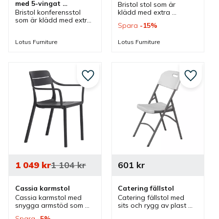
med 5-vingat 
Bristol stol som är 
hjulstativ
Bristol konferensstol 
klädd med extra 
som är klädd med extra 
stoppning i sitsen som 
Spara
15
%
stoppning i sitsen som 
erbjuder extra komfort 
erbjuder extra komfort 
och passar bra för 
Lotus Furniture
Lotus Furniture
och passar bra i olika 
konferens, lunchrum och 
mötesrum eller 
som besöksstol.
konferensrum.
till i favoriter
Lägg till i favoriter
Lägg till
1 049
kr
1 104
kr
601
kr
Cassia karmstol
Catering fällstol
Cassia karmstol med 
Catering fällstol med 
snygga armstöd som 
sits och rygg av plast 
kombinerar horisontala 
som finns i olika färger. 
Spara
5
%