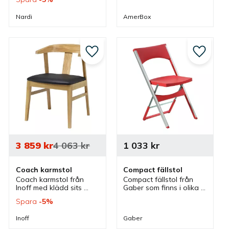
lameller med 
Stol som är ihopfällbar 
ergonomisk och 
som är bra vid 
Nardi
AmerBox
komfortabel design som 
transport och förvaring.
är intressant i olika 
miljöer.
till i favoriter
Lägg till i favoriter
Lägg till
3 859
kr
4 063
kr
1 033
kr
Coach karmstol
Compact fällstol
Coach karmstol från 
Compact fällstol från 
Inoff med klädd sits 
Gaber som finns i olika 
som finns i olika färger 
färger och passar bra i 
Spara
5
%
och klädselval. Praktisk 
flera olika miljöer. 
och bekväm karmstol 
Klappstolen har tillbehör 
Inoff
Gaber
som är 
som stolsvagn och 
upphängningsbar vid 
väggkrok.