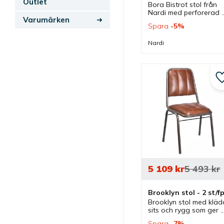
Outlet
Bora Bistrot stol från 
Nardi med perforerad 
Varumärken
sits och rygg som kan 
Spara
5
%
väljas i flera färger. 
Stolen är stapelbar och
Nardi
passar bra både 
inomhus som utomhus.
5 109
kr
5 493
kr
Brooklyn stol - 2 st/f
Brooklyn stol med klädd
sits och rygg som ger 
komfort. Stolen har 
Spara
7
%