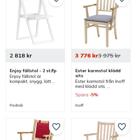
till i favoriter
Lägg till i favoriter
Lägg till
2 818
kr
3 776
kr
3 975
kr
Enjoy fällstol - 2 st/fp
Ester karmstol klädd 
sits
Enjoy fällstol är 
kompakt, snygg, lätt 
Ester karmstol från Inoff 
och behaglig att sitta 
med klädd sits. 
på. En fällstol och 
Karmstolen ingår i en 
Spara
5
%
klappstol som även kan 
serie som är anpassad 
användas både 
för vårdmiljöer och 
Pedrali
Inoff
inomhus som utomhus.
innehåller flera 
sittmöbler och bord.
till i favoriter
Lägg till i favoriter
Lägg till