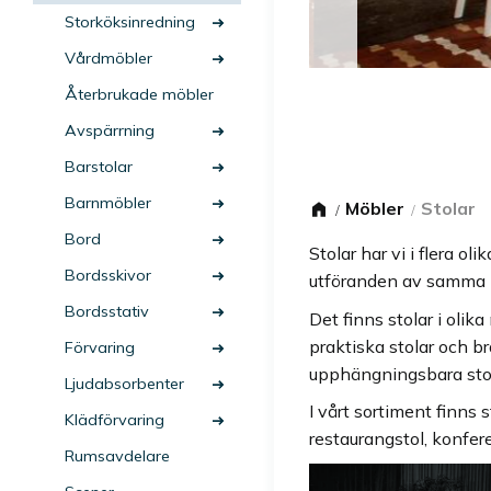
Storköksinredning
Vårdmöbler
Återbrukade möbler
Avspärrning
Barstolar
Barnmöbler
Möbler
Stolar
Bord
Stolar har vi i flera ol
Bordsskivor
utföranden av samma 
Bordsstativ
Det finns stolar i olika
praktiska stolar och b
Förvaring
upphängningsbara stola
Ljudabsorbenter
I vårt sortiment finns
Klädförvaring
restaurangstol, konfere
Rumsavdelare