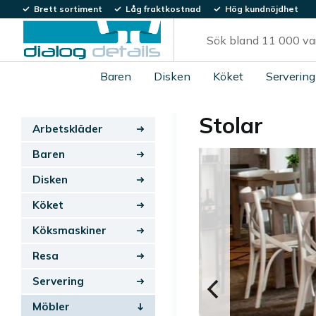
Brett sortiment
Låg fraktkostnad
Hög kundnöjdhet
Baren
Disken
Köket
Servering
Stolar
Arbetskläder
Baren
Disken
Köket
Köksmaskiner
Resa
Servering
Möbler