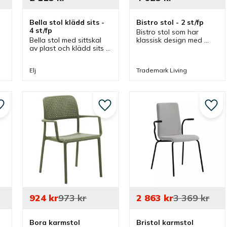
Bella stol klädd sits - 
Bistro stol - 2 st/fp
4 st/fp
Bistro stol som har 
Bella stol med sittskal 
klassisk design med 
av plast och klädd sits 
kryss i ryggen och 
som är en praktisk men 
lädersits men även ett 
även snygg stapelbar 
patinerat och rustikt 
Elj
Trademark Living
stol som staplar 15 
utseende som passar 
stolar rakt upp.
bra i olika miljöer.
Lägg till i favoriter
Lägg till i favoriter
Lägg 
924
kr
973
kr
2 863
kr
3 369
kr
Bora karmstol
Bristol karmstol