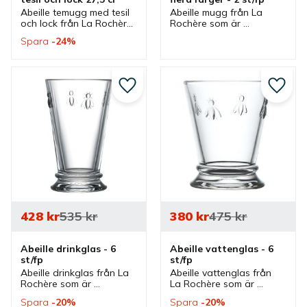
Abeille temugg med tesil 
Abeille mugg från La 
och lock från La Rochère 
Rochère som är 
som är utsmyckade med 
utsmyckade med 
Spara
24
%
napoleonbin. En vacker 
napoleonbin och har en 
temugg som passar bra 
stor storlek. Muggen 
vid servering av te.
passar bra som temugg 
och som en stor 
kaffemugg.
Lägg till i favoriter
Lägg ti
428
kr
535
kr
380
kr
475
kr
Abeille drinkglas - 6 
Abeille vattenglas - 6 
st/fp
st/fp
Abeille drinkglas från La 
Abeille vattenglas från 
Rochère som är 
La Rochère som är 
utsmyckade med 
utsmyckade med 
Spara
20
%
Spara
20
%
napoleonbin. Glas som 
napoleonbin. Glas är bra 