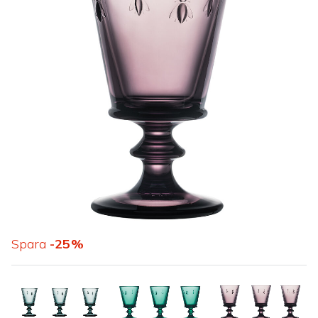
Spara
25
%