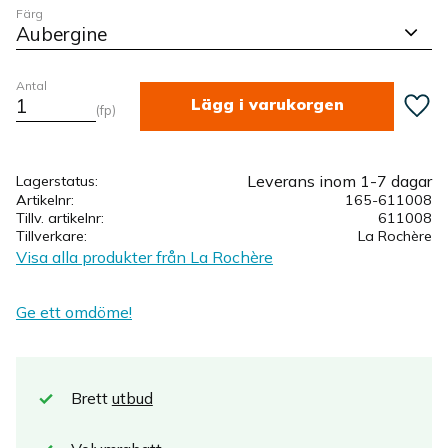
Färg
Antal
Lägg ti
fp
Leverans inom 1-7 dagar
Lagerstatus
Artikelnr
165-611008
Tillv. artikelnr
611008
Tillverkare
La Rochère
Visa alla produkter från La Rochère
Ge ett omdöme!
Brett
utbud