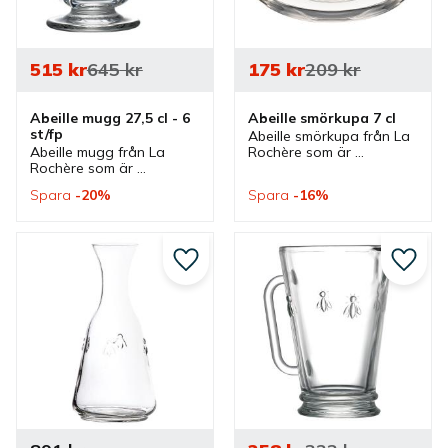
515
kr
645
kr
175
kr
209
kr
Abeille mugg 27,5 cl - 6 
Abeille smörkupa 7 cl
st/fp
Abeille smörkupa från La 
Abeille mugg från La 
Rochère som är 
Rochère som är 
utsmyckade med 
utsmyckade med 
napoleonbin. En 
Spara
20
%
Spara
16
%
napoleonbin. En mugg 
dekorativ skål med lock 
som passar bra som 
som passar bra till smör, 
kaffemugg till 
sylt och marmelad.
morgonkaffet och 
senare på dagen också.
Lägg till i favoriter
Lägg ti