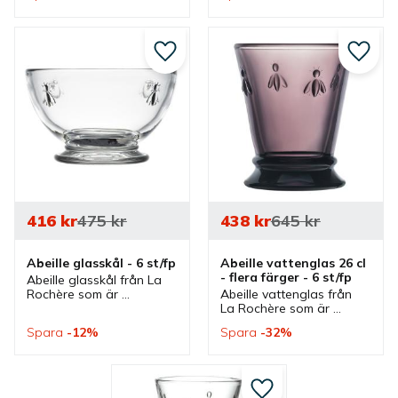
passar bra som drinkglas 
dricksglas och 
men även till juice, 
vardagsglas till vatten, 
lemonad, iste och läsk.
juice och läsk.
Lägg till i favoriter
Lägg ti
416
kr
475
kr
438
kr
645
kr
Abeille glasskål - 6 st/fp
Abeille vattenglas 26 cl 
- flera färger - 6 st/fp
Abeille glasskål från La 
Rochère som är 
Abeille vattenglas från 
utsmyckade med 
La Rochère som är 
napoleonbin. Skål som 
utsmyckade med 
Spara
12
%
Spara
32
%
passar bra vid servering 
napoleonbin och finns i 
av desserter, efterrätter 
olika färger. Glas som är 
men även som matskål.
bra dricksglas och 
vardagsglas
Lägg till i favoriter