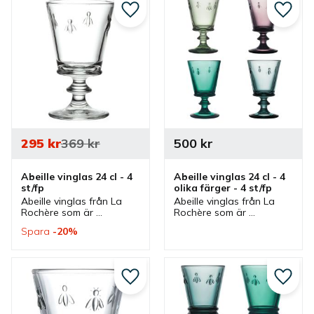
olika desserter eller 
drinkar som bellini och 
efterrätter.
mimosa.
Lägg till i favoriter
Lägg ti
295
kr
369
kr
500
kr
Abeille vinglas 24 cl - 4 
Abeille vinglas 24 cl - 4 
st/fp
olika färger - 4 st/fp
Abeille vinglas från La 
Abeille vinglas från La 
Rochère som är 
Rochère som är 
utsmyckade med 
utsmyckade med 
Spara
20
%
napoleonbin. Glas passar 
napoleonbin. Glas i ett 
bra till rött, vitt och 
paket med 4 olika färger 
roséviner men även 
som passar bra till rött, 
intressant som 
vitt och roséviner.
vardagsglas.
Lägg till i favoriter
Lägg ti