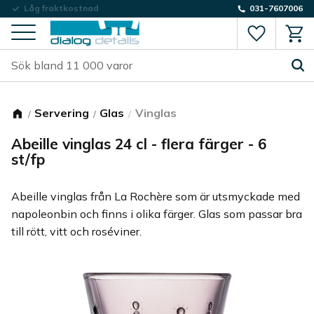
Låg fraktkostnad
031-7607006
Favorite
Kund
Meny
Servering
Glas
Vinglas
Abeille vinglas 24 cl - flera färger - 6
st/fp
Abeille vinglas från La Rochère som är utsmyckade med
napoleonbin och finns i olika färger. Glas som passar bra
till rött, vitt och roséviner.