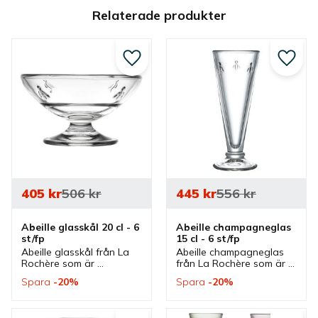
Relaterade produkter
Lägg till i favoriter
Lägg ti
405
kr
506
kr
445
kr
556
kr
Abeille glasskål 20 cl - 6 
Abeille champagneglas 
st/fp
15 cl - 6 st/fp
Abeille glasskål från La 
Abeille champagneglas 
Rochère som är 
från La Rochère som är 
utsmyckade med 
utsmyckade med 
Spara
20
%
Spara
20
%
napoleonbin. En 
napoleonbin. Ett glas för 
dekorativ skål som 
champagne, 
passar bra till glass och 
mousserande viner och 