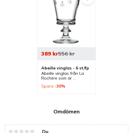
389
kr
556
kr
Abeille vinglas - 6 st/fp
Abeille vinglas från La 
Rochère som är 
utsmyckade med 
Spara
30
%
napoleonbin. Glas som 
passar bra till rött, vitt 
och roséviner men även 
som dricksglas.
Omdömen
Du