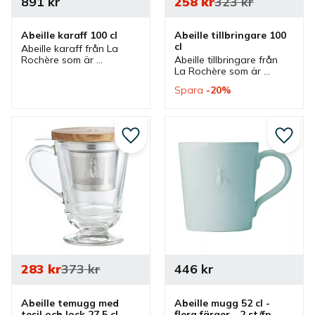
891
kr
258
kr
323
kr
Abeille karaff 100 cl
Abeille tillbringare 100 
cl
Abeille karaff från La 
Rochère som är 
Abeille tillbringare från 
utsmyckade med 
La Rochère som är 
napoleonbin. En karaff 
utsmyckade med 
Spara
20
%
som passar bra till vin, 
napoleonbin. En 
sangria och vatten.
dekorativ tillbringare som 
passar bra till lemonad, 
saft, iste och vatten.
Lägg till i favoriter
Lägg ti
283
kr
373
kr
446
kr
Abeille temugg med 
Abeille mugg 52 cl - 
tesil och lock 27,5 cl
flera färger - 2 st/fp