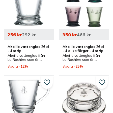
256
kr
292
kr
350
kr
466
kr
Abeille vattenglas 26 cl 
Abeille vattenglas 26 cl 
- 4 st/fp
- 4 olika färger - 4 st/fp
Abeille vattenglas från 
Abeille vattenglas från 
La Rochère som är 
La Rochère som är 
utsmyckade med 
utsmyckade med 
Spara
12
%
Spara
25
%
napoleonbin. Glas som är 
napoleonbin. Glas i paket 
bra dricksglas och 
med 4 olika färger som 
vardagsglas till vatten, 
är bra dricksglas och 
juice och läsk.
vardagsglas
Lägg till i favoriter
Lägg ti