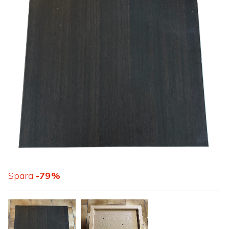
Spara
79
%