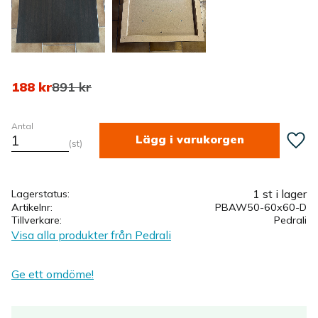
Nedsatt pris:
Ordinarie pris:
188
kr
891
kr
Antal
Lägg ti
st
1 st i lager
Lagerstatus
Artikelnr
PBAW50-60x60-D
Tillverkare
Pedrali
Visa alla produkter från Pedrali
Ge ett omdöme!