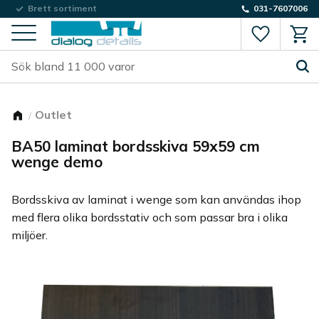
Låg fraktkostnad
Brett sortiment
031-7607006
Favorite
Kund
Meny
Outlet
BA50 laminat bordsskiva 59x59 cm
wenge demo
Bordsskiva av laminat i wenge som kan användas ihop
med flera olika bordsstativ och som passar bra i olika
miljöer.