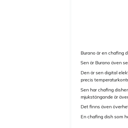
Burano är en chafing d
Sen är Burano även seri
Den är sen digital ele
precis temperaturkontro
Sen har chafing dishen
mjukstängande är även
Det finns även överhe
En chafing dish som har