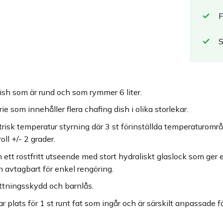
F
ish som är rund och som rymmer 6 liter.
e som innehåller flera chafing dish i olika storlekar.
ktrisk temperatur styrning där 3 st förinställda temperaturom
ll +/- 2 grader.
 ett rostfritt utseende med stort hydraliskt glaslock som ger
 avtagbart för enkel rengöring.
ttningsskydd och barnlås.
 plats för 1 st runt fat som ingår och är särskilt anpassade f