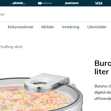
Köksmaskiner
Möbler
Inredning
Utemöbler
Chafing dish
Bura
liter
Burano c
digital d
utförande