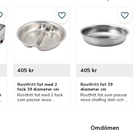
Lägg till i favoriter
Lägg till i favoriter
Lägg 
405
kr
405
kr
Rostfritt fat med 2 
Rostfritt fat 39 
fack 39 diameter cm
diameter cm
 
Rostfritt fat med 2 fack 
Rostfritt fat som passar 
som passar vissa 
vissa chafing dish och 
chafing dish och ihop är 
ihop är bra vid 
bra vid varmhållning 
varmhållning men även 
 
men även servering vid 
servering vid olika 
olika bufféer.
bufféer.
Omdömen