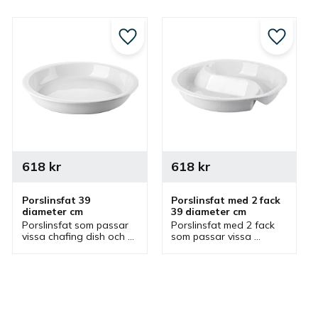
till i favoriter
Lägg till i favoriter
Lägg till
618
kr
618
kr
Porslinsfat 39 
Porslinsfat med 2 fack 
diameter cm
39 diameter cm
Porslinsfat som passar 
Porslinsfat med 2 fack 
vissa chafing dish och 
som passar vissa 
ihop är bra vid 
chafing dish och ihop är 
varmhållning men även 
bra vid varmhållning 
servering vid olika 
men även servering vid 
bufféer.
olika bufféer.