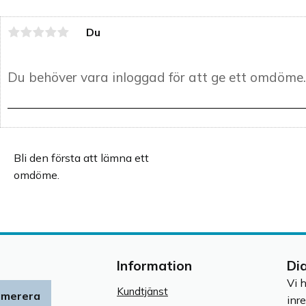
Du
Bli den första att lämna ett
omdöme.
Information
Di
Vi 
Kundtjänst
umerera
inr