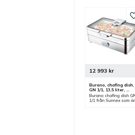
12 993
kr
Burano, chafing dish, 
GN 1/1, 13,5 liter, 
elektrisk, digital
Burano chafing dish GN
1/1 från Sunnex som är 
elektrisk med digital 
display. En chafing dish 
som ingår i en serie där
olika utföranden finns.