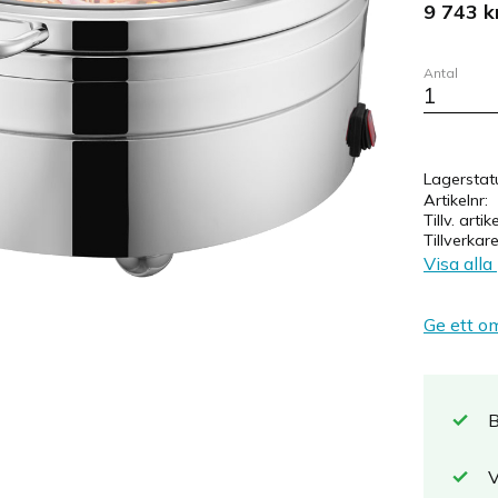
9 743
k
Antal
Lagerstat
Artikelnr
Tillv. artik
Tillverkar
Visa alla
Ge ett o
B
V