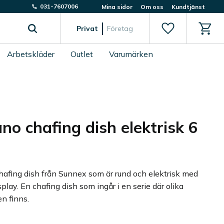
031-7607006
Mina sidor
Om oss
Kundtjänst
Favoriter
Kundv
Privat
Företag
Arbetskläder
Outlet
Varumärken
no chafing dish elektrisk 6
hafing dish från Sunnex som är rund och elektrisk med
isplay. En chafing dish som ingår i en serie där olika
n finns.