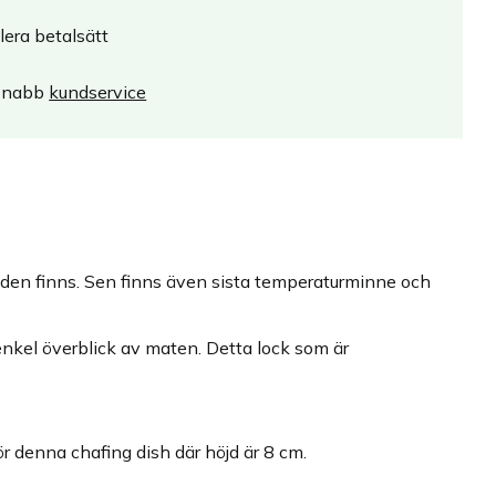
lera betalsätt
Snabb
kundservice
råden finns. Sen finns även sista temperaturminne och
 enkel överblick av maten. Detta lock som är
ör denna chafing dish där höjd är 8 cm.