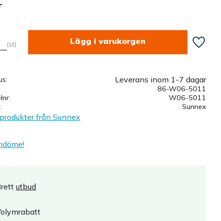
r
Lägg till
st
Leverans inom 1-7 dagar
us
86-W06-5011
elnr
W06-5011
e
Sunnex
 produkter från Sunnex
mdöme!
rett
utbud
olymrabatt