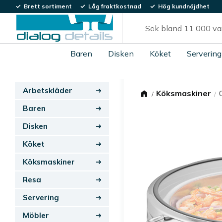
Brett sortiment
Låg fraktkostnad
Hög kundnöjdhet
Baren
Disken
Köket
Servering
Arbetskläder
Köksmaskiner
Baren
Disken
Köket
Köksmaskiner
Resa
Servering
Möbler