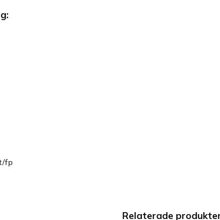
g:
t/fp
Relaterade produkte