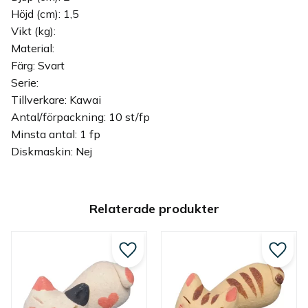
Höjd (cm): 1,5
Vikt (kg):
Material:
Färg: Svart
Serie:
Tillverkare: Kawai
Antal/förpackning: 10 st/fp
Minsta antal: 1 fp
Diskmaskin: Nej
Relaterade produkter
Lägg till i favoriter
Lägg ti