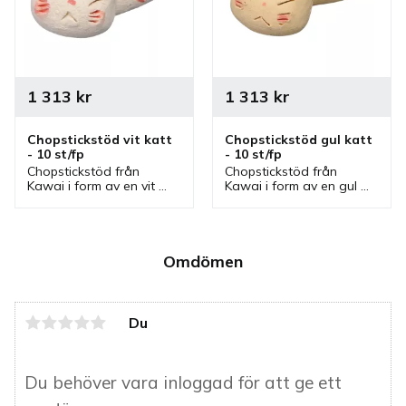
1 313
kr
1 313
kr
Chopstickstöd vit katt 
Chopstickstöd gul katt 
- 10 st/fp
- 10 st/fp
Chopstickstöd från 
Chopstickstöd från 
Kawai i form av en vit 
Kawai i form av en gul 
katt. Stöd där man kan 
katt. Stöd där man kan 
vila sina ätpinnar och 
vila sina ätpinnar och 
chopsticks mot. Stöd 
chopsticks mot. Stöd 
som även finns i olika 
som även finns i olika 
färger.
färger.
Omdömen
Du