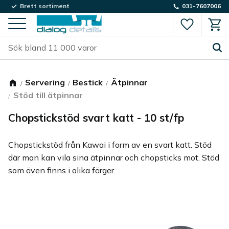
Brett sortiment
031-7607006
Favorite
Kund
Meny
Servering
Bestick
Ätpinnar
Stöd till ätpinnar
Chopstickstöd svart katt - 10 st/fp
Chopstickstöd från Kawai i form av en svart katt. Stöd
där man kan vila sina ätpinnar och chopsticks mot. Stöd
som även finns i olika färger.