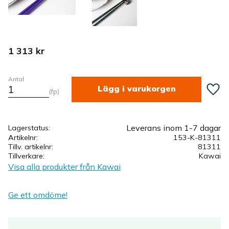
1 313
kr
Antal
Lägg ti
fp
Leverans inom 1-7 dagar
Lagerstatus
Artikelnr
153-K-81311
Tillv. artikelnr
81311
Tillverkare
Kawai
Visa alla produkter från Kawai
Ge ett omdöme!