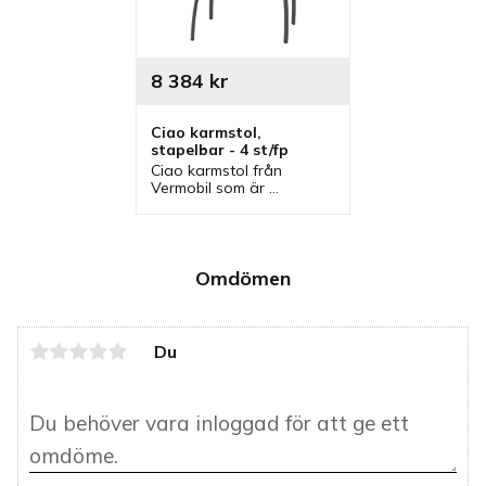
8 384
kr
Ciao karmstol, 
stapelbar - 4 st/fp
Ciao karmstol från 
Vermobil som är 
stapelbar och ingår i en 
serie där även en 
karmstol finns. Karmstol 
som passar bra på en 
uteservering.
Omdömen
Du