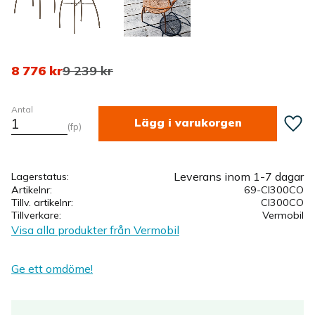
Nedsatt pris:
Ordinarie pris:
8 776
kr
9 239
kr
Antal
Lägg ti
fp
Leverans inom 1-7 dagar
Lagerstatus
Artikelnr
69-CI300CO
Tillv. artikelnr
CI300CO
Tillverkare
Vermobil
Visa alla produkter från Vermobil
Ge ett omdöme!