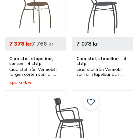
7 378
kr
7 766
kr
7 078
kr
Ciao stol, stapelbar, 
Ciao stol, stapelbar - 4 
corten - 4 st/fp
st/fp
Ciao stol från Vermobil i 
Ciao stol från Vermobil 
färgen corten som är 
som är stapelbar och 
stapelbar och ingår i en 
ingår i en serie där även 
Spara
5
%
serie där även en 
en karmstol finns. Stol 
karmstol finns. Stol som 
som passar bra på en 
passar bra på en 
uteservering.
uteservering.
Lägg till i favoriter