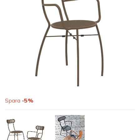
Spara
5
%