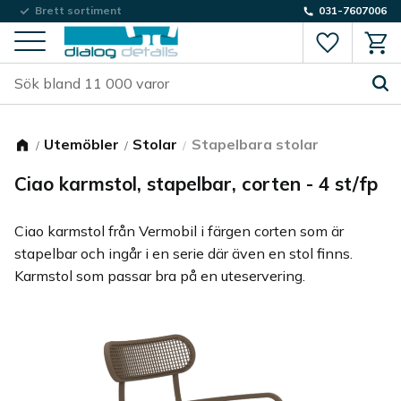
Låg fraktkostnad
Brett sortiment
031-7607006
Favorite
Kund
Meny
Utemöbler
Stolar
Stapelbara stolar
Ciao karmstol, stapelbar, corten - 4 st/fp
Ciao karmstol från Vermobil i färgen corten som är
stapelbar och ingår i en serie där även en stol finns.
Karmstol som passar bra på en uteservering.