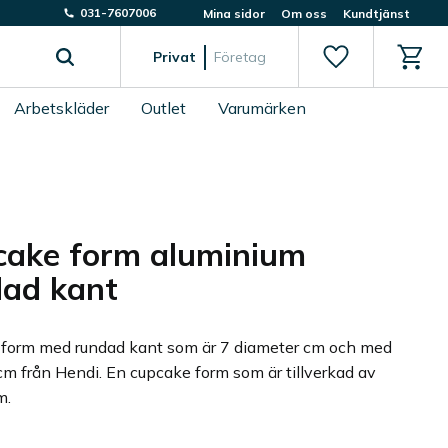
031-7607006
Mina sidor
Om oss
Kundtjänst
Favoriter
Kundv
Privat
Företag
Arbetskläder
Outlet
Varumärken
cake form aluminium
dad kant
form med rundad kant som är 7 diameter cm och med
cm från Hendi. En cupcake form som är tillverkad av
m.