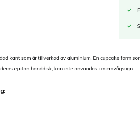
F
d kant som är tillverkad av aluminium. En cupcake form som in
ras ej utan handdisk, kan inte användas i microvågsugn.
g: