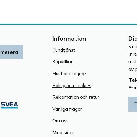
Information
Di
Vi 
Kundtjänst
umerera
inr
res
Köpvillkor
av p
Hur handlar jag?
Tel
Policy och cookies
E-p
Reklamation och retur
T
Vanliga frågor
Om oss
Mina sidor