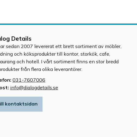
alog Details
har sedan 2007 levererat ett brett sortiment av möbler,
edning och köksprodukter till kontor, storkök, cafe,
taurang och hotell. I vårt sortiment finns en stor bredd
rodukter från flera olika leverantörer.
efon:
031-7607006
ost:
info@dialogdetails.se
ill kontaktsidan