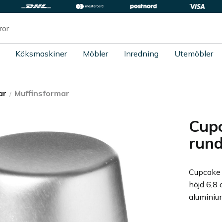
Köksmaskiner
Möbler
Inredning
Utemöbler
ar
Muffinsformar
Cup
run
Cupcake 
höjd 6,8 
aluminiu