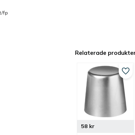
t/fp
Relaterade produkte
Lägg 
58
kr