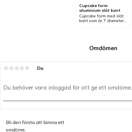
Cupcake form 
aluminium slät kant
Cupcake form med slät 
kant som är 7 diameter 
cm och med höjd 6,8 cm 
från Hendi. En cupcake 
form som är tillverkad 
av aluminium.
Omdömen
Du
Bli den första att lämna ett
omdöme.