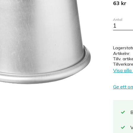
63
kr
Antal
Lagerstat
Artikelnr
Tillv. artik
Tillverkar
Visa alla
Ge ett o
B
V