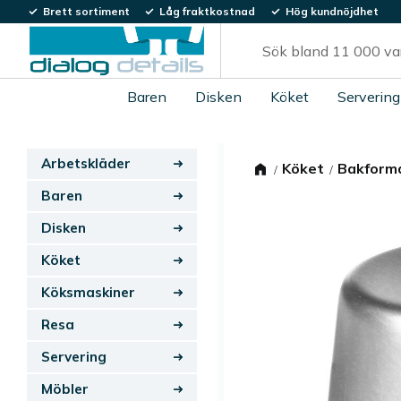
Brett sortiment
Låg fraktkostnad
Hög kundnöjdhet
Baren
Disken
Köket
Servering
Arbetskläder
Köket
Bakform
Baren
Disken
Köket
Köksmaskiner
Resa
Servering
Möbler