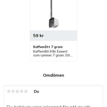
59
kr
Kaffemått 7 gram
Kaffemått från Exxent 
som rymmer 7 gram. Ett 
kaffemått av rostfritt stål 
som ingår i serie där 
flera mått finns.
Omdömen
Du