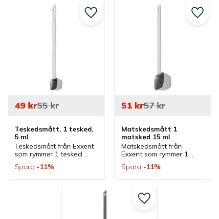
Lägg till i favoriter
Lägg ti
49
kr
55
kr
51
kr
57
kr
Teskedsmått, 1 tesked, 
Matskedsmått 1 
5 ml
matsked 15 ml
Teskedsmått från Exxent 
Matskedsmått från 
som rymmer 1 tesked 
Exxent som rymmer 1 
eller 5 ml. Ett 
matsked eller 15 ml. Ett 
Spara
11
%
Spara
11
%
teskedsmått av rostfritt 
matskedsmått av rostfritt 
stål som ingår i serie där 
stål som ingår i serie där 
flera mått finns.
flera mått finns.
Lägg till i favoriter