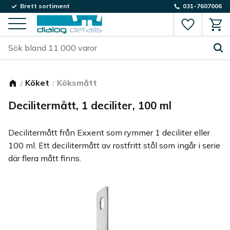
Brett sortiment
031-7607006
Favorite
Kund
Meny
Köket
Köksmått
Decilitermått, 1 deciliter, 100 ml
Decilitermått från Exxent som rymmer 1 deciliter eller
100 ml. Ett decilitermått av rostfritt stål som ingår i serie
där flera mått finns.