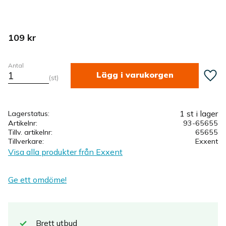
109
kr
Antal
Lägg ti
st
1 st i lager
Lagerstatus
Artikelnr
93-65655
Tillv. artikelnr
65655
Tillverkare
Exxent
Visa alla produkter från Exxent
Ge ett omdöme!
Brett
utbud