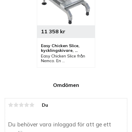
11 358
kr
Easy Chicken Slice, 
kycklingskivare, 
skivblad 12,7 mm
Easy Chicken Slice från 
Nemco. En 
kycklingskivare med 
skivblad 12/7 mm (1/2") 
som enkelt skivar 
kycklingfilér.
Omdömen
Du