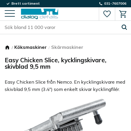
Brett sortiment
031-7607006
Favorite
Kund
Meny
Köksmaskiner
Skärmaskiner
Easy Chicken Slice, kycklingskivare,
skivblad 9,5 mm
Easy Chicken Slice från Nemco. En kycklingskivare med
skivblad 9,5 mm (3 ⁄8") som enkelt skivar kycklingfilér.