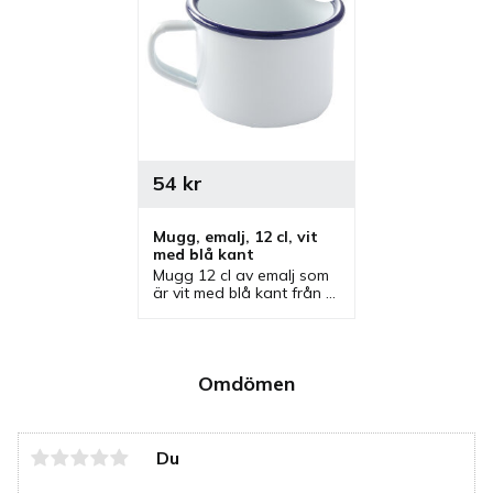
54
kr
Mugg, emalj, 12 cl, vit 
med blå kant
Mugg 12 cl av emalj som 
är vit med blå kant från 
Hendi. Mugg som ingår i 
en serie där olika 
produkter finns.
Omdömen
Du