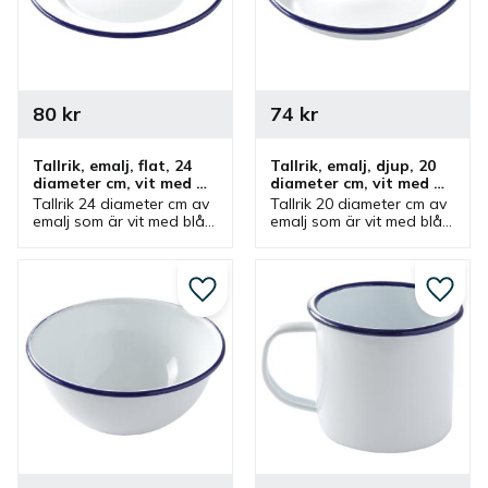
80
kr
74
kr
Tallrik, emalj, flat, 24 
Tallrik, emalj, djup, 20 
diameter cm, vit med 
diameter cm, vit med 
blå kant
blå kant
Tallrik 24 diameter cm av 
Tallrik 20 diameter cm av 
emalj som är vit med blå 
emalj som är vit med blå 
kant från Hendi. Flat 
kant från Hendi. Djup 
tallrik som ingår i en serie 
tallrik som ingår i en serie 
där olika produkter finns.
där olika produkter finns.
Lägg till i favoriter
Lägg ti