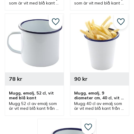
som är vit med blå kant 
som är vit med blå kant 
från Hendi. Skål som 
från Hendi. Skål som 
ingår i en serie där olika 
ingår i en serie där olika 
produkter finns.
produkter finns.
Lägg till i favoriter
Lägg ti
78
kr
90
kr
Mugg, emalj, 52 cl, vit 
Mugg, emalj, 9 
med blå kant
diameter cm, 40 cl, vit 
med blå kant
Mugg 52 cl av emalj som 
Mugg 40 cl av emalj som 
är vit med blå kant från 
är vit med blå kant från 
Hendi. Mugg som ingår i 
Hendi. Mugg som ingår i 
en serie där olika 
en serie där olika 
produkter finns.
produkter finns. Muggen 
är även intressant som 
Lägg till i favoriter
skål.