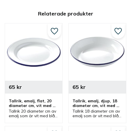
Relaterade produkter
Lägg till i favoriter
Lägg ti
65
kr
65
kr
Tallrik, emalj, flat, 20 
Tallrik, emalj, djup, 18 
diameter cm, vit med 
diameter cm, vit med 
blå kant
blå kant
Tallrik 20 diameter cm av 
Tallrik 18 diameter cm av 
emalj som är vit med blå 
emalj som är vit med blå 
kant från Hendi. Flat 
kant från Hendi. Djup 
tallrik som ingår i en serie 
tallrik som ingår i en serie 
där olika produkter finns.
där olika produkter finns.