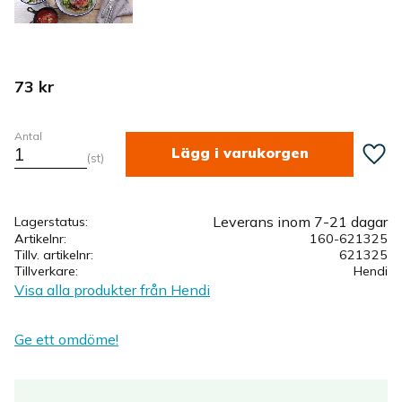
73
kr
Antal
Lägg ti
st
Leverans inom 7-21 dagar
Lagerstatus
Artikelnr
160-621325
Tillv. artikelnr
621325
Tillverkare
Hendi
Visa alla produkter från Hendi
Ge ett omdöme!