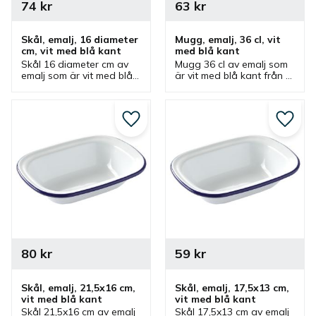
74
kr
63
kr
Skål, emalj, 16 diameter 
Mugg, emalj, 36 cl, vit 
cm, vit med blå kant
med blå kant
Skål 16 diameter cm av 
Mugg 36 cl av emalj som 
emalj som är vit med blå 
är vit med blå kant från 
kant från Hendi. Skål 
Hendi. Mugg som ingår i 
som ingår i en serie där 
en serie där olika 
olika produkter finns.
produkter finns.
Lägg till i favoriter
Lägg ti
80
kr
59
kr
Skål, emalj, 21,5x16 cm, 
Skål, emalj, 17,5x13 cm, 
vit med blå kant
vit med blå kant
Skål 21,5x16 cm av emalj 
Skål 17,5x13 cm av emalj 