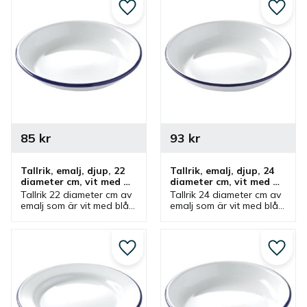
Lägg till i favoriter
Lägg ti
85
kr
93
kr
Tallrik, emalj, djup, 22 
Tallrik, emalj, djup, 24 
diameter cm, vit med 
diameter cm, vit med 
blå kant
blå kant
Tallrik 22 diameter cm av 
Tallrik 24 diameter cm av 
emalj som är vit med blå 
emalj som är vit med blå 
kant från Hendi. Djup 
kant från Hendi. Djup 
tallrik som ingår i en serie 
tallrik som ingår i en serie 
där olika produkter finns.
där olika produkter finns.
Lägg till i favoriter
Lägg ti