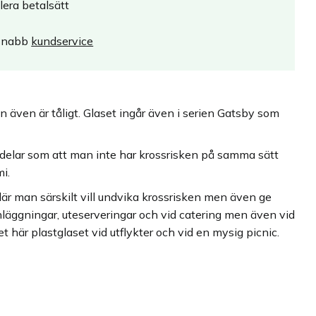
lera betalsätt
Snabb
kundservice
 även är tåligt. Glaset ingår även i serien Gatsby som
fördelar som att man inte har krossrisken på samma sätt
i.
r där man särskilt vill undvika krossrisken men även ge
anläggningar, uteserveringar och vid catering men även vid
et här plastglaset vid utflykter och vid en mysig picnic.