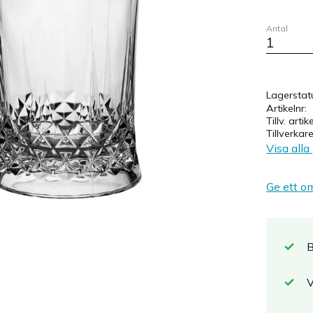
Antal
Lagerstat
Artikelnr
Tillv. artik
Tillverkar
Visa alla
Ge ett o
B
V