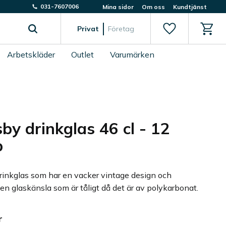
031-7607006
Mina sidor
Om oss
Kundtjänst
Favoriter
Kundv
Privat
Företag
Arbetskläder
Outlet
Varumärken
by drinkglas 46 cl - 12
p
rinkglas som har en vacker vintage design och
en glaskänsla som är tåligt då det är av polykarbonat.
r