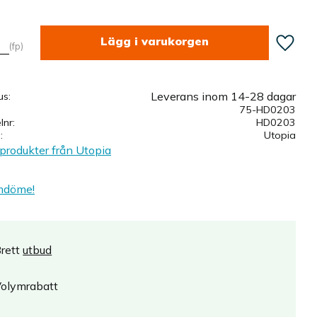
Lägg till
fp
Leverans inom 14-28 dagar
us
75-HD0203
elnr
HD0203
e
Utopia
 produkter från Utopia
mdöme!
rett
utbud
olymrabatt