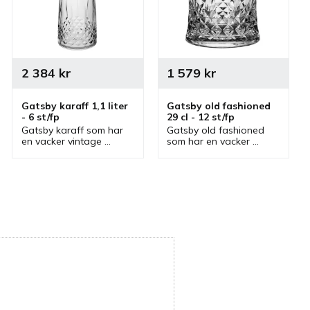
2 384
kr
1 579
kr
Gatsby karaff 1,1 liter 
Gatsby old fashioned 
- 6 st/fp
29 cl - 12 st/fp
Gatsby karaff som har 
Gatsby old fashioned 
en vacker vintage 
som har en vacker 
design och naturtrogen 
vintage design och 
glaskänsla som är tålig 
naturtrogen glaskänsla 
då den är av 
som är tåligt då det är 
polykarbonat.
av polykarbonat.