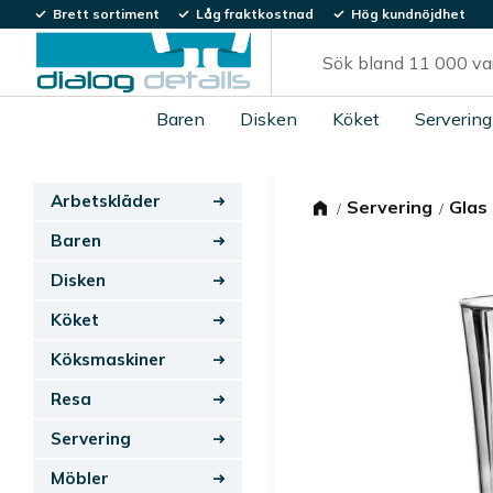
Brett sortiment
Låg fraktkostnad
Hög kundnöjdhet
Baren
Disken
Köket
Servering
Arbetskläder
Servering
Glas
Baren
Disken
Köket
Köksmaskiner
Resa
Servering
Möbler