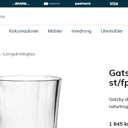
Köksmaskiner
Möbler
Inredning
Utemöbler
Longdrinkglas
Gats
st/f
Gatsby d
naturtrog
1 845
k