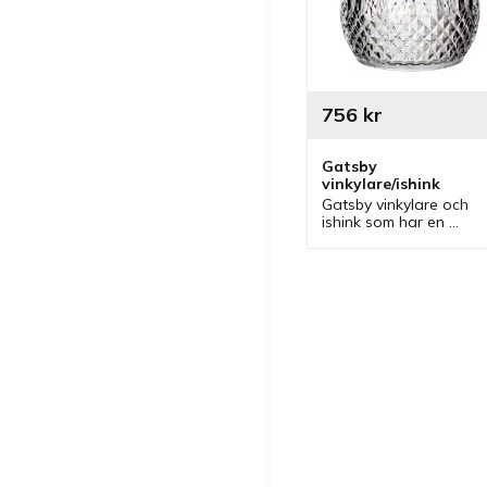
756
kr
Gatsby 
vinkylare/ishink
Gatsby vinkylare och 
ishink som har en 
vacker vintage design 
och naturtrogen 
glaskänsla som är tålig
då den är av 
polykarbonat.