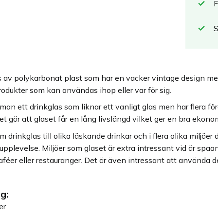
F
s av polykarbonat plast som har en vacker vintage design men
produkter som kan användas ihop eller var för sig.
 man ett drinkglas som liknar ett vanligt glas men har flera 
et gör att glaset får en lång livslängd vilket ger en bra ekonom
m drinkglas till olika läskande drinkar och i flera olika miljöe
upplevelse. Miljöer som glaset är extra intressant vid är spa
 caféer eller restauranger. Det är även intressant att använda d
g:
er