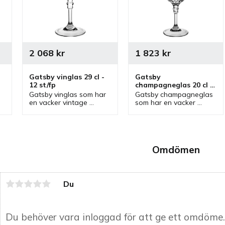
2 068
kr
1 823
kr
Gatsby vinglas 29 cl - 
Gatsby 
12 st/fp
champagneglas 20 cl - 
12 st/fp
Gatsby vinglas som har 
Gatsby champagneglas 
en vacker vintage 
som har en vacker 
design och naturtrogen 
vintage design och 
glaskänsla som är tåligt 
naturtrogen glaskänsla 
 
då det är av 
som är tåligt då det är 
polykarbonat.
av polykarbonat.
Omdömen
Du