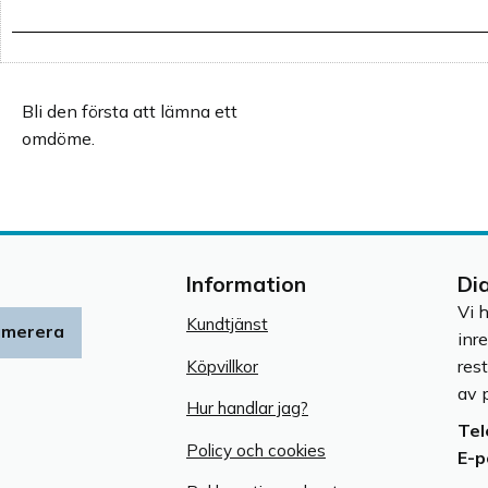
Bli den första att lämna ett
omdöme.
Information
Di
Vi 
Kundtjänst
umerera
inr
res
Köpvillkor
av p
Hur handlar jag?
Tel
Policy och cookies
E-p