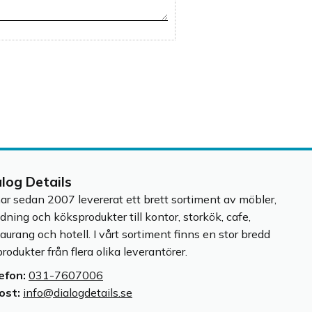
alog Details
har sedan 2007 levererat ett brett sortiment av möbler,
edning och köksprodukter till kontor, storkök, cafe,
taurang och hotell. I vårt sortiment finns en stor bredd
rodukter från flera olika leverantörer.
efon:
031-7607006
ost:
info@dialogdetails.se