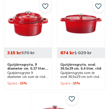
Lägg till i favoriter
Lägg ti
315
kr
370
kr
874
kr
1 029
kr
Gjutjärnsgryta, 9 
Gjutjärnsgryta, oval, 
diameter cm, 0,27 liter, 
36,5x29 cm, 4,4 liter, röd
röd
Gjutjärnsgryta 9 
Gjutjärnsgryta som är 
diameter cm som är röd 
oval 36,5x29 cm och röd 
och rymmer 0,27 liter. 
som rymmer 4,4 liter. 
Spara
15
%
Spara
15
%
Rund gryta som passar 
Gryta som passar lika 
lika bra vid tillagning, 
bra vid tillagning, 
servering och 
servering och 
presentation.
presentation.
Lägg till i favoriter