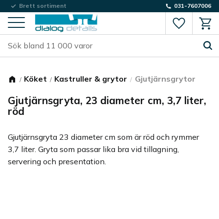
Låg fraktkostnad
Brett sortiment
031-7607006
Favorite
Kund
Meny
Köket
Kastruller & grytor
Gjutjärnsgrytor
Gjutjärnsgryta, 23 diameter cm, 3,7 liter,
röd
Gjutjärnsgryta 23 diameter cm som är röd och rymmer
3,7 liter. Gryta som passar lika bra vid tillagning,
servering och presentation.