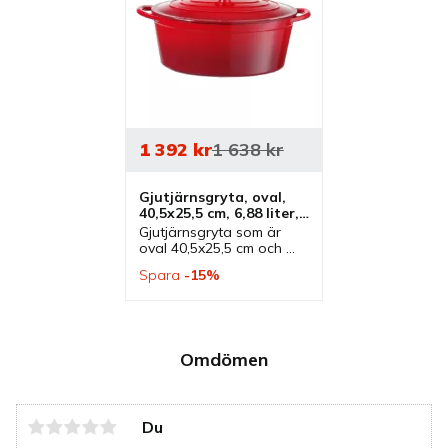
1 392
kr
1 638
kr
Gjutjärnsgryta, oval, 
40,5x25,5 cm, 6,88 liter, 
röd
Gjutjärnsgryta som är 
oval 40,5x25,5 cm och 
röd som rymmer 6,88 
Spara
15
%
liter. Gryta som passar 
lika bra vid tillagning, 
servering och 
presentation.
Omdömen
Du