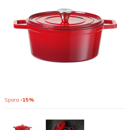
Spara
15
%