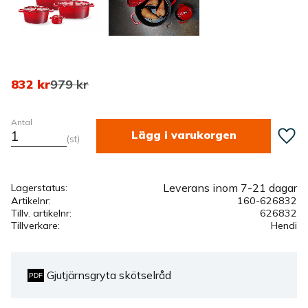
Nedsatt pris:
Ordinarie pris:
832
kr
979
kr
Antal
Lägg ti
st
Leverans inom 7-21 dagar
Lagerstatus
Artikelnr
160-626832
Tillv. artikelnr
626832
Tillverkare
Hendi
Gjutjärnsgryta skötselråd