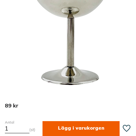
89
kr
Antal
Lägg ti
st