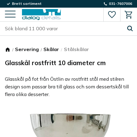
Brett sortiment
031-7607006
Favorite
Kund
Meny
Servering
Skålar
Stålskålar
Glasskål rostfritt 10 diameter cm
Glasskål på fot från Östlin av rostfritt stål med stilren
design som passar bra till glass och som dessertskål till
flera olika desserter.