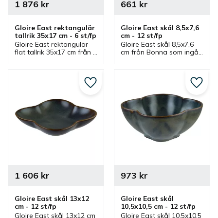
1 876
kr
661
kr
Gloire East rektangulär 
Gloire East skål 8,5x7,6 
tallrik 35x17 cm - 6 st/fp
cm - 12 st/fp
Gloire East rektangulär 
Gloire East skål 8,5x7,6 
flat tallrik 35x17 cm från 
cm från Bonna som ingår 
Bonna som ingår i en 
i en serie där flera delar 
serie där flera delar 
finns. Skål som passar 
finns. Tallrik som passar 
bra som dippskål, 
bra som mattallrik.
såsskål och 
Lägg till i favoriter
Lägg ti
serveringsskål.
1 606
kr
973
kr
Gloire East skål 13x12 
Gloire East skål 
cm - 12 st/fp
10,5x10,5 cm - 12 st/fp
Gloire East skål 13x12 cm 
Gloire East skål 10,5x10,5 