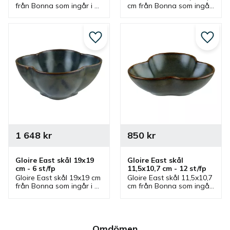
från Bonna som ingår i 
cm från Bonna som ingår 
en serie där flera delar 
i en serie där flera delar 
finns. Skål som passar 
finns. Skål som passar 
bra som serveringsskål.
bra som serveringsskål.
Lägg till i favoriter
Lägg ti
1 648
kr
850
kr
Gloire East skål 19x19 
Gloire East skål 
cm - 6 st/fp
11,5x10,7 cm - 12 st/fp
Gloire East skål 19x19 cm 
Gloire East skål 11,5x10,7 
från Bonna som ingår i 
cm från Bonna som ingår 
en serie där flera delar 
i en serie där flera delar 
finns. Skål som passar 
finns. Skål som passar 
bra som serveringsskål.
bra som dippskål, 
såsskål och 
serveringsskål.
Omdömen