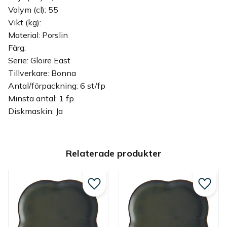
Volym (cl): 55
Vikt (kg):
Material: Porslin
Färg:
Serie: Gloire East
Tillverkare: Bonna
Antal/förpackning: 6 st/fp
Minsta antal: 1 fp
Diskmaskin: Ja
Relaterade produkter
Lägg till i favoriter
Lägg ti