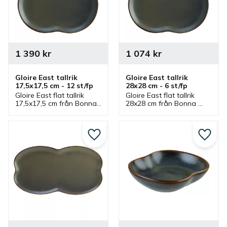
1 390
kr
1 074
kr
Gloire East tallrik 
Gloire East tallrik 
17,5x17,5 cm - 12 st/fp
28x28 cm - 6 st/fp
Gloire East flat tallrik 
Gloire East flat tallrik 
17,5x17,5 cm från Bonna 
28x28 cm från Bonna 
som ingår i en serie där 
som ingår i en serie där 
flera delar finns. Flat 
flera delar finns. Flat 
tallrik som passar bra 
tallrik som passar bra 
som assiett.
som mattallrik.
Lägg till i favoriter
Lägg ti