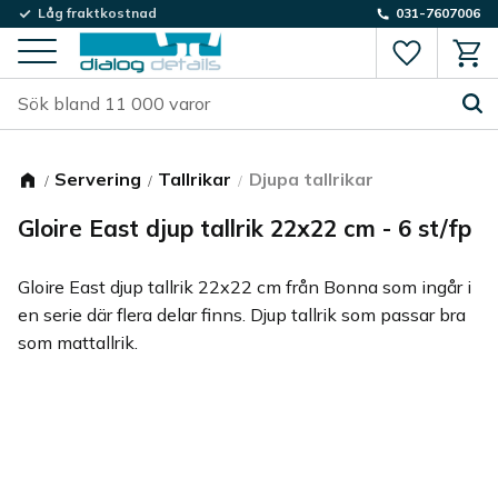
Låg fraktkostnad
031-7607006
Favorite
Kund
Meny
Servering
Tallrikar
Djupa tallrikar
Gloire East djup tallrik 22x22 cm - 6 st/fp
Gloire East djup tallrik 22x22 cm från Bonna som ingår i
en serie där flera delar finns. Djup tallrik som passar bra
som mattallrik.