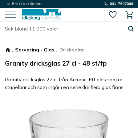
Brett sortiment
031-7607006
Favorite
Kund
Meny
Servering
Glas
Dricksglas
Granity dricksglas 27 cl - 48 st/fp
Granity dricksglas 27 cl från Arcoroc. Ett glas som är
stapelbar och som ingår i en serie där flera glas finns.