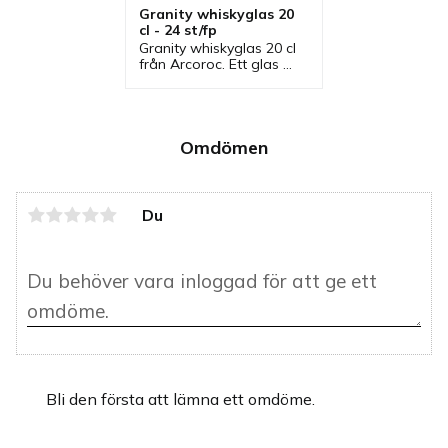
Granity whiskyglas 20 
cl - 24 st/fp
Granity whiskyglas 20 cl 
från Arcoroc. Ett glas 
som är stapelbar och 
som ingår i en serie där 
flera glas finns.
Omdömen
Du
Bli den första att lämna ett omdöme.