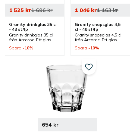
1 525
kr
1 696
kr
1 046
kr
1 163
kr
Granity drinkglas 35 cl 
Granity snapsglas 4,5 
- 48 st/fp
cl - 48 st/fp
Granity drinkglas 35 cl 
Granity snapsglas 4,5 cl 
från Arcoroc. Ett glas 
från Arcoroc. Ett glas 
som är stapelbar och 
som är stapelbar och 
Spara
10
%
Spara
10
%
som ingår i en serie där 
som ingår i en serie där 
flera glas finns.
flera glas finns.
Lägg till i favoriter
654
kr