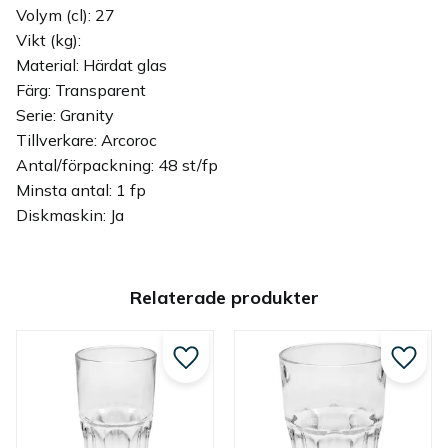
Volym (cl): 27
Vikt (kg):
Material: Härdat glas
Färg: Transparent
Serie: Granity
Tillverkare: Arcoroc
Antal/förpackning: 48 st/fp
Minsta antal: 1 fp
Diskmaskin: Ja
Relaterade produkter
Lägg till i favoriter
Lägg ti