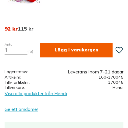
Nedsatt pris:
Ordinarie pris:
92
kr
115
kr
Antal
Lägg ti
fp
Leverans inom 7-21 dagar
Lagerstatus
Artikelnr
160-170045
Tillv. artikelnr
170045
Tillverkare
Hendi
Visa alla produkter från Hendi
Ge ett omdöme!