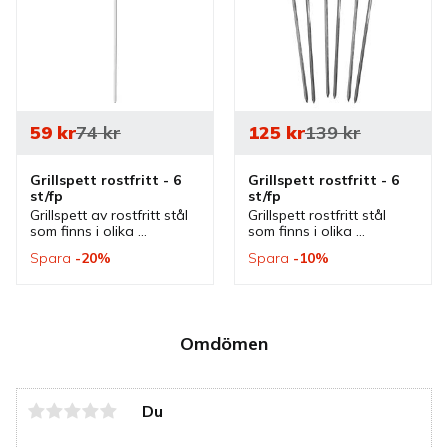
59
kr
74
kr
125
kr
139
kr
Grillspett rostfritt - 6 
Grillspett rostfritt - 6 
st/fp
st/fp
Grillspett av rostfritt stål 
Grillspett rostfritt stål 
som finns i olika 
som finns i olika 
storlekar. Grillspetten 
storlekar. Grillspett som 
Spara
20
%
Spara
10
%
passar bra till 
passar bra till 
grönsaksspett, fiskspett 
grönsaksspett, fiskspett 
och köttspett eller 
och köttspett eller 
shashliks.
shashliks.
Omdömen
Du