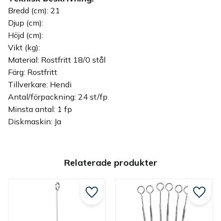
Bredd (cm): 21
Djup (cm):
Höjd (cm):
Vikt (kg):
Material: Rostfritt 18/0 stål
Färg: Rostfritt
Tillverkare: Hendi
Antal/förpackning: 24 st/fp
Minsta antal: 1 fp
Diskmaskin: Ja
Relaterade produkter
Lägg till i favoriter
Lägg ti