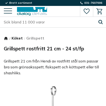
Brett sortiment
031-7607006
Favorite
Kund
Meny
Köket
Grillspett
Grillspett rostfritt 21 cm - 24 st/fp
Grillspett 21 cm från Hendi av rostfritt stål som passar
bra som grönsaksspett, fiskspett och köttspett eller till
shashliks.