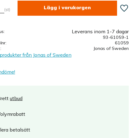
Lägg till
st
Leverans inom 1-7 dagar
us
93-61059-1
elnr
61059
e
Jonas of Sweden
a produkter från Jonas of Sweden
mdöme!
rett
utbud
olymrabatt
lera betalsätt