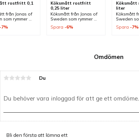
t rostfritt 0,1 
Köksmått rostfritt 
Köksmått r
0,25 liter
liter
t från Jonas of 
Köksmått från Jonas of 
Köksmått fr
 som rymmer 
Sweden som rymmer 
Sweden som
r och är av 
0,25 liter och är av 
liter och är 
7
%
Spara
6
%
Spara
7
%
 stål. Ett 
rostfritt stål. Ett 
stål. Ett k
tt som passar 
köksmått som passar 
passar bra i
era kök.
bra i flera kök.
Omdömen
Du
Bli den första att lämna ett