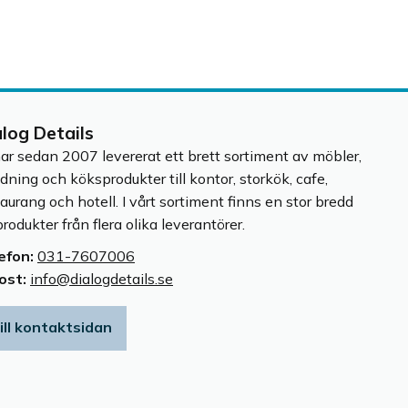
alog Details
har sedan 2007 levererat ett brett sortiment av möbler,
edning och köksprodukter till kontor, storkök, cafe,
taurang och hotell. I vårt sortiment finns en stor bredd
rodukter från flera olika leverantörer.
efon:
031-7607006
ost:
info@dialogdetails.se
ill kontaktsidan