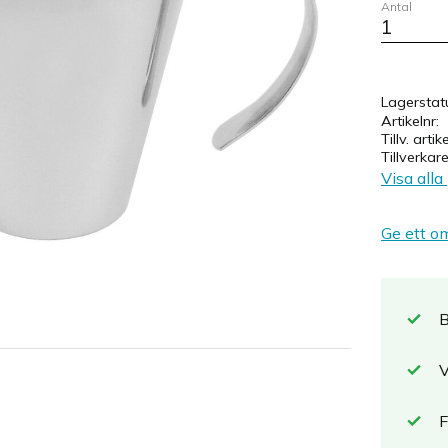
Antal
Lagerstat
Artikelnr
Tillv. artik
Tillverkar
Visa all
Ge ett o
B
V
F