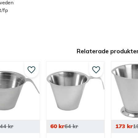
Sweden
t/fp
Relaterade produkte
Lägg till i favoriter
Lägg till i favoriter
44
kr
60
kr
64
kr
173
kr
1