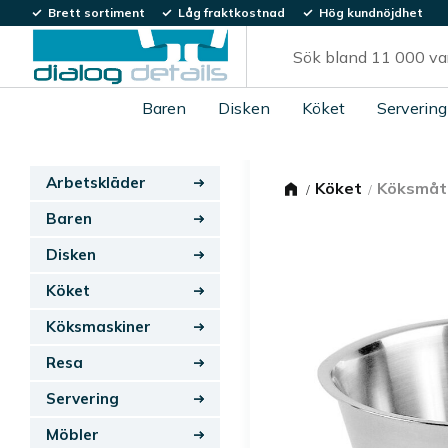
Brett sortiment
Låg fraktkostnad
Hög kundnöjdhet
Baren
Disken
Köket
Servering
Arbetskläder
Köket
Köksmåt
Baren
Disken
Köket
Köksmaskiner
Resa
Servering
Möbler