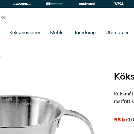
Köksmaskiner
Möbler
Inredning
Utemöbler
t
Köks
Köksmått
rostfritt
Nedsatt
Or
98
kr
1