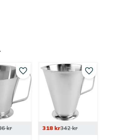
r
Lägg till i favoriter
Lägg till i favoriter
86
kr
318
kr
342
kr