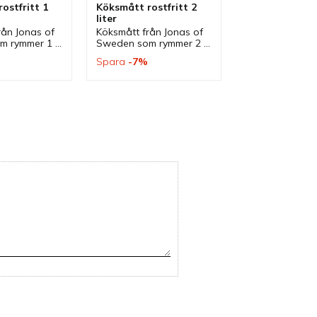
ostfritt 1 
Köksmått rostfritt 2 
liter
ån Jonas of 
Köksmått från Jonas of 
 rymmer 1 
Sweden som rymmer 2 
av rostfritt 
liter och är av rostfritt 
Spara
7
%
öksmått som 
stål. Ett köksmått som 
 flera kök.
passar bra i flera kök.