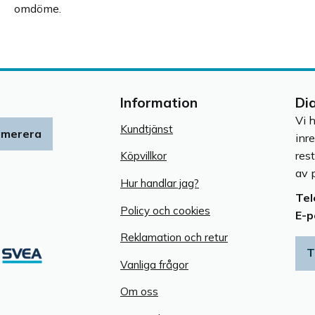
omdöme.
Information
Di
Vi 
Kundtjänst
umerera
inr
res
Köpvillkor
av p
Hur handlar jag?
Tel
Policy och cookies
E-p
Reklamation och retur
T
Vanliga frågor
Om oss