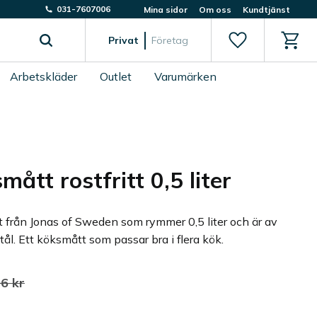
031-7607006
Mina sidor
Om oss
Kundtjänst
Favoriter
Kundv
Privat
Företag
Arbetskläder
Outlet
Varumärken
mått rostfritt 0,5 liter
 från Jonas of Sweden som rymmer 0,5 liter och är av
 stål. Ett köksmått som passar bra i flera kök.
 pris:
dinarie pris:
06
kr