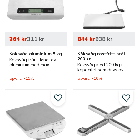
264
kr
311
kr
844
kr
938
kr
Köksvåg aluminium 5 kg
Köksvåg rostfritt stål 
200 kg
Köksvåg från Hendi av 
aluminium med max 
Köksvåg med 200 kg i 
kapacitet 5 kg. En 
kapacitet som drivs av 
köksvåg som drivs av 
batterier eller med USB 
Spara
15
%
Spara
10
%
batterier och som passar 
kabel. En köksvåg som 
bra i flera kök.
passar bra i flera olika 
köksmljöer.
Lägg till i favoriter
Lägg ti