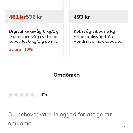
481
kr
536
kr
493
kr
Digital köksvåg 6 kg/1 g
Köksvåg vikbar 5 kg
Digital köksvåg i vitt med 
Vikbar köksvåg från 
kapacitet 6 kg/1 g som 
Hendi med max kapacitet 
drivs av batteri. En våg 
5 kg. En köksvåg för 
Spara
10
%
med rostfri topp som 
dagligt bruk och som inte 
passar bra i olika kök 
tar så mycket plats när 
som storkök och i 
den inte används.
hemmaköket.
Omdömen
Du