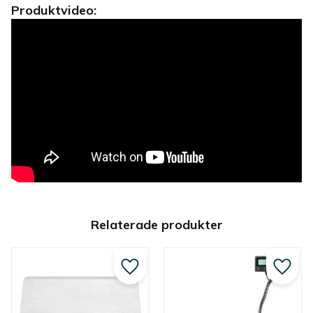
Produktvideo:
Relaterade produkter
Lägg till i favoriter
Lägg ti