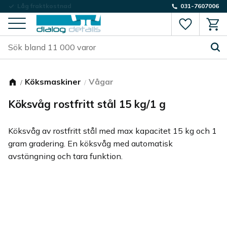
Låg fraktkostnad
031-7607006
Favorite
Kund
Meny
Köksmaskiner
Vågar
Köksvåg rostfritt stål 15 kg/1 g
Köksvåg av rostfritt stål med max kapacitet 15 kg och 1
gram gradering. En köksvåg med automatisk
avstängning och tara funktion.