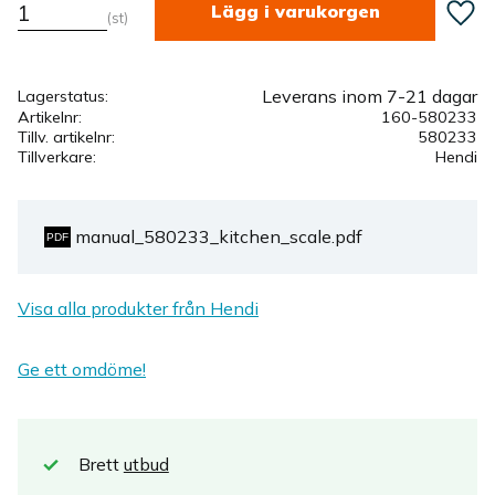
Lägg ti
st
Leverans inom 7-21 dagar
Lagerstatus
Artikelnr
160-580233
Tillv. artikelnr
580233
Tillverkare
Hendi
manual_580233_kitchen_scale.pdf
Visa alla produkter från Hendi
Ge ett omdöme!
Brett
utbud