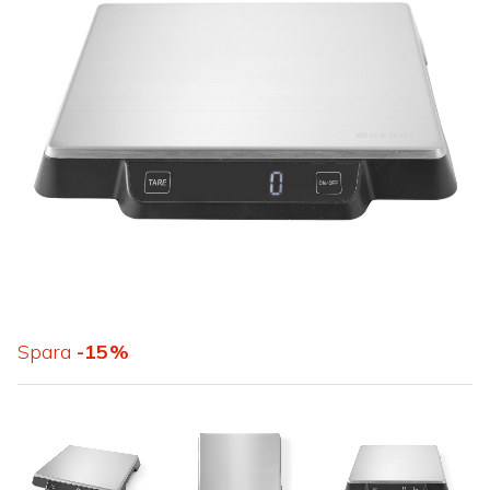
Spara
15
%