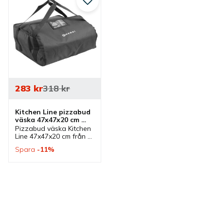
till i favoriter
Lägg till i favoriter
283
kr
318
kr
Kitchen Line pizzabud 
väska 47x47x20 cm 
svart
Pizzabud väska Kitchen 
Line 47x47x20 cm från 
Hendi som är svart. 
Spara
11
%
Pizzabud 
leveransväska som är 
isolerad och har plats 
för 4 pizzalådor.