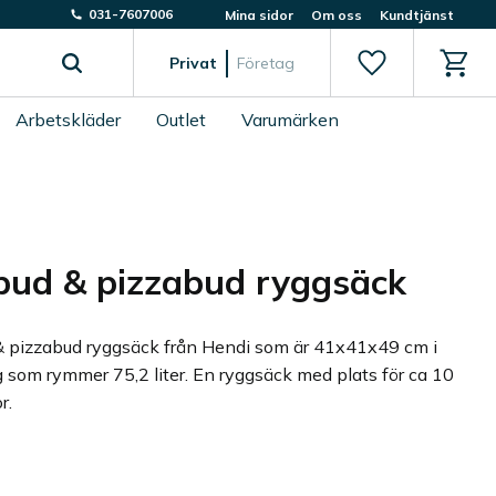
031-7607006
Mina sidor
Om oss
Kundtjänst
Favoriter
Kundv
Privat
Företag
Arbetskläder
Outlet
Varumärken
ud & pizzabud ryggsäck
 pizzabud ryggsäck från Hendi som är 41x41x49 cm i
g som rymmer 75,2 liter. En ryggsäck med plats för ca 10
r.