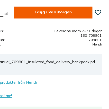
Lägg till
st
Leverans inom 7-21 dagar
us
160-709801
elnr
709801
e
Hendi
anual_709801_insulated_food_delivery_backpack.pd
 produkter från Hendi
mdöme!