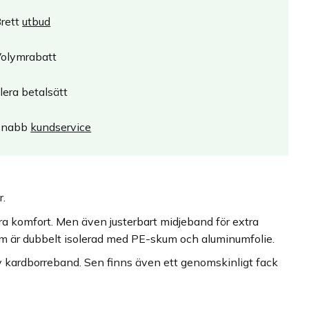
rett
utbud
olymrabatt
lera betalsätt
Snabb
kundservice
r.
a komfort. Men även justerbart midjeband för extra
som är dubbelt isolerad med PE-skum och aluminumfolie.
av kardborreband. Sen finns även ett genomskinligt fack