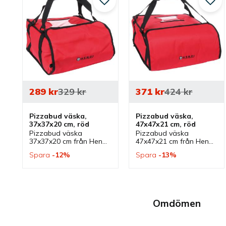
Lägg till i favoriter
Lägg 
289
kr
329
kr
371
kr
424
kr
Pizzabud väska, 
Pizzabud väska, 
37x37x20 cm, röd
47x47x21 cm, röd
Pizzabud väska 
Pizzabud väska 
37x37x20 cm från Hendi 
47x47x21 cm från Hendi 
som är röd. Pizzabud 
som är röd. Pizzabud 
Spara
12
%
Spara
13
%
leveransväska som är 
leveransväska som är 
isolerad och har plats 
isolerad och har plats 
för 4 pizzalådor.
för 4 pizzalådor.
Omdömen