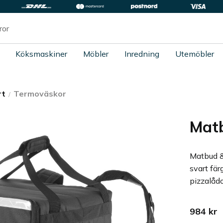
Köksmaskiner
Möbler
Inredning
Utemöbler
rt
Termoväskor
Matb
Matbud &
svart fär
pizzalådo
984
kr