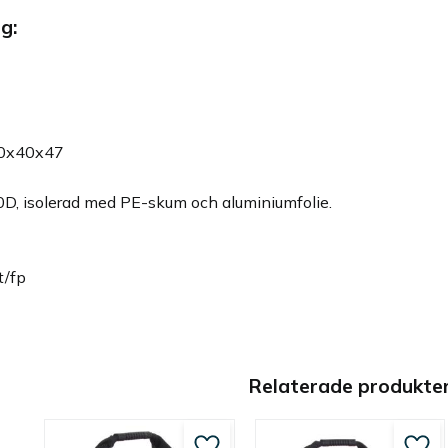
g:
 40x40x47
0D, isolerad med PE-skum och aluminiumfolie.
t/fp
Relaterade produkte