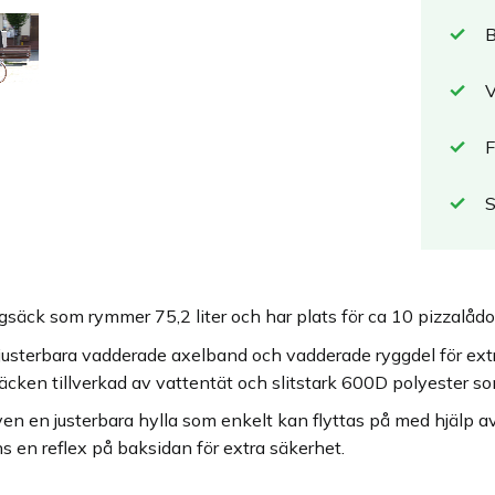
B
V
F
säck som rymmer 75,2 liter och har plats för ca 10 pizzalådo
justerbara vadderade axelband och vadderade ryggdel för extr
gsäcken tillverkad av vattentät och slitstark 600D polyester 
ven en justerbara hylla som enkelt kan flyttas på med hjälp 
ns en reflex på baksidan för extra säkerhet.