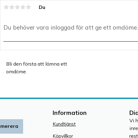
Du
Bli den första att lämna ett
omdöme.
Information
Di
Vi 
Kundtjänst
umerera
inr
res
Köpvillkor