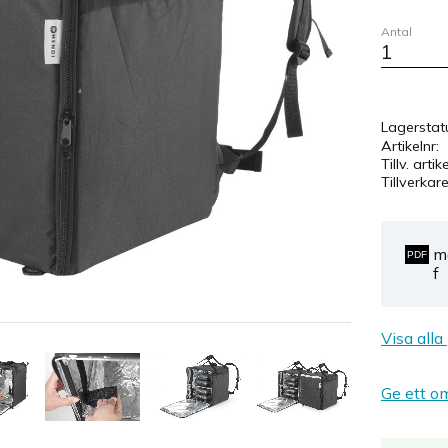
Antal
Lagerstat
Artikelnr
Tillv. artik
Tillverkar
m
f
Visa alla
Ge ett o