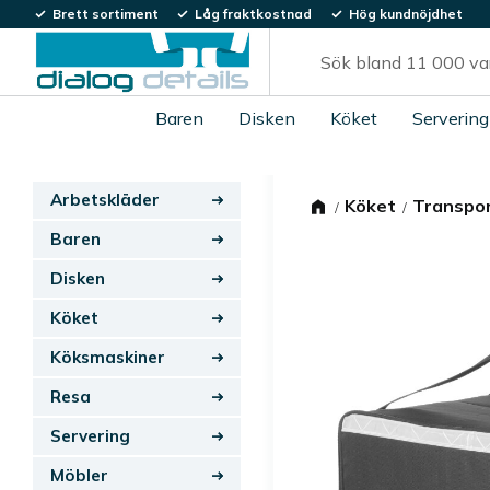
Brett sortiment
Låg fraktkostnad
Hög kundnöjdhet
Baren
Disken
Köket
Servering
Arbetskläder
Köket
Transpo
Baren
Disken
Köket
Köksmaskiner
Resa
Servering
Möbler