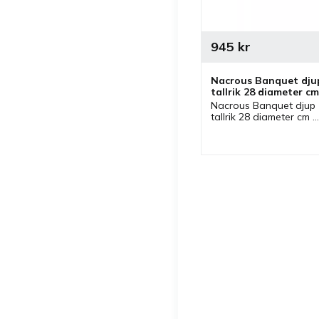
945
kr
Nacrous Banquet djup
tallrik 28 diameter cm 
- 6 st/fp
Nacrous Banquet djup 
tallrik 28 diameter cm 
från Bonna som ingår i 
serien Nacrous där 
flera delar finns. Djup 
tallrik som passar bra 
som pastatallrik.