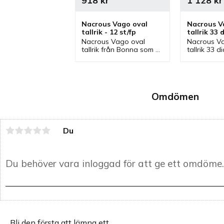
918
kr
1 128
kr
Nacrous Vago oval 
Nacrous Va
tallrik - 12 st/fp
tallrik 33 
- 6 st/fp
Nacrous Vago oval 
Nacrous Va
tallrik från Bonna som 
tallrik 33 d
finns i olika storlekar 
från Bonna
och ingår i serien 
serien Nacr
Nacrous där flera delar 
flera delar f
finns. Tallrikar som är 
som passar
bra mattallrikar.
mattallrik.
Omdömen
Du
Bli den första att lämna ett