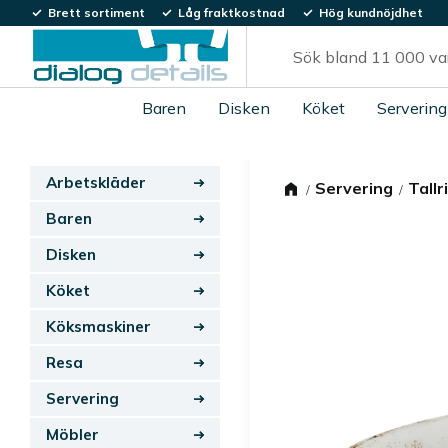
Brett sortiment
Låg fraktkostnad
Hög kundnöjdhet
Baren
Disken
Köket
Servering
Arbetskläder
Servering
Tallr
Baren
Disken
Köket
Köksmaskiner
Resa
Servering
Möbler