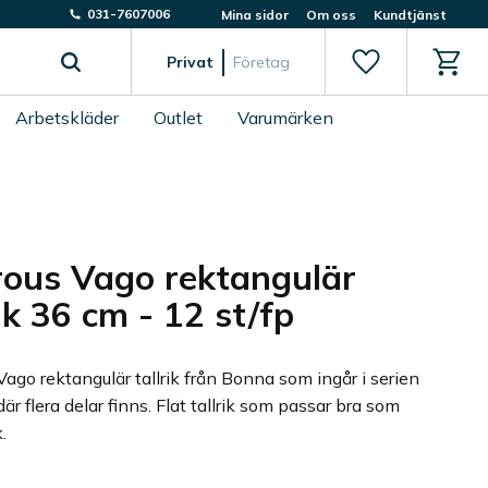
031-7607006
Mina sidor
Om oss
Kundtjänst
Favoriter
Kundv
Privat
Företag
Arbetskläder
Outlet
Varumärken
ous Vago rektangulär
rik 36 cm - 12 st/fp
ago rektangulär tallrik från Bonna som ingår i serien
är flera delar finns. Flat tallrik som passar bra som
.