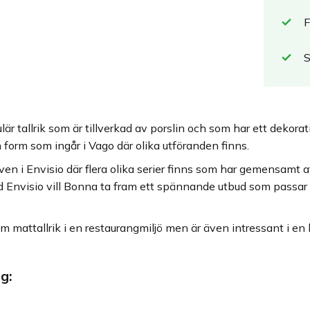
F
r tallrik som är tillverkad av porslin och som har ett dekorati
n form som ingår i Vago där olika utföranden finns.
ven i Envisio där flera olika serier finns som har gemensamt
ed Envisio vill Bonna ta fram ett spännande utbud som passar 
om mattallrik i en restaurangmiljö men är även intressant i e
g: