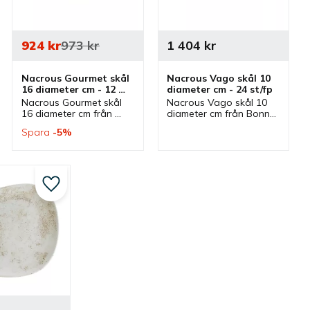
924
kr
973
kr
1 404
kr
Nacrous Gourmet skål 
Nacrous Vago skål 10 
16 diameter cm - 12 
diameter cm - 24 st/fp
st/fp
Nacrous Gourmet skål 
Nacrous Vago skål 10 
16 diameter cm från 
diameter cm från Bonna 
Bonna som ingår i 
som ingår i serien 
Spara
5
%
serien Nacrous där 
Nacrous där flera delar 
flera delar finns. Skål 
finns. Skål som passar 
som passar bra som 
bra som såsskål och 
frukostskål.
serveringsskål.
Lägg till i favoriter