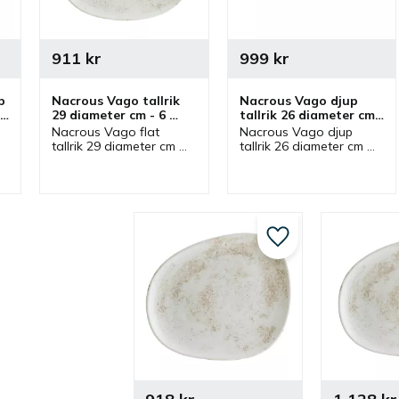
911
kr
999
kr
 
Nacrous Vago tallrik 
Nacrous Vago djup 
29 diameter cm - 6 
tallrik 26 diameter cm 
st/fp
- 6 st/fp
Nacrous Vago flat 
Nacrous Vago djup 
tallrik 29 diameter cm 
tallrik 26 diameter cm 
från Bonna som ingår i 
från Bonna som ingår i 
serien Nacrous där 
serien Nacrous där 
flera delar finns. Tallrik 
flera delar finns. Djup 
som passar bra som 
tallrik som passar bra 
mattallrik.
som mattallrik.
Lägg till i favoriter