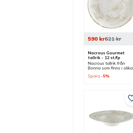
590
kr
621
kr
Nacrous Gourmet 
tallrik - 12 st/fp
Nacrous tallrik från 
Bonna som finns i olika 
storlekar och ingår i 
Spara
5
%
serien Nacrous där 
flera delar finns. 
Tallrikar som passar bra
som mattallrik.