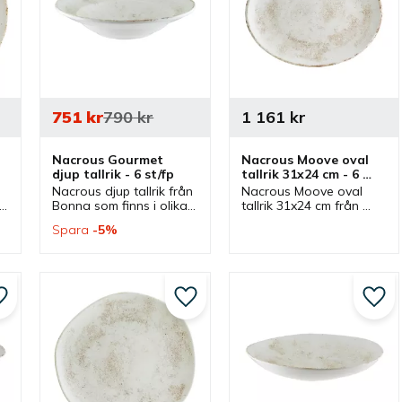
751
kr
790
kr
1 161
kr
Nacrous Gourmet 
Nacrous Moove oval 
djup tallrik - 6 st/fp
tallrik 31x24 cm - 6 
st/fp
Nacrous djup tallrik från 
Nacrous Moove oval 
Bonna som finns i olika 
tallrik 31x24 cm från 
storlekar och ingår i 
Bonna som ingår serien 
Spara
5
%
serien Nacrous där 
Nacrous där flera delar 
flera delar finns. 
finns. Tallrik som passar 
 
Tallrikar som passar bra 
bra som mattallrik.
som mattallrik.
Lägg till i favoriter
Lägg till i favoriter
Lägg 