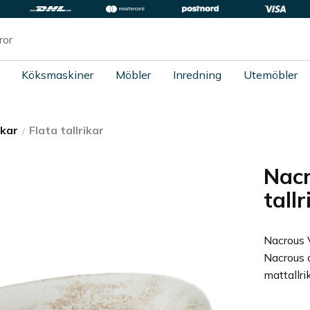
Köksmaskiner
Möbler
Inredning
Utemöbler
ikar
Flata tallrikar
Nacr
tall
Nacrous V
Nacrous d
mattallrik