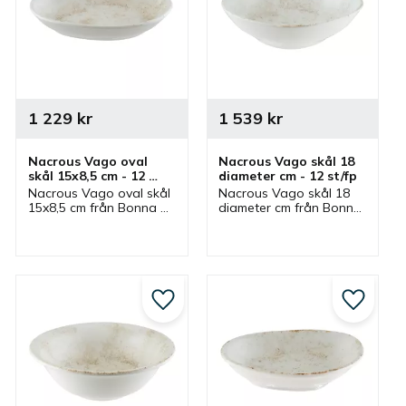
1 229
kr
1 539
kr
Nacrous Vago oval 
Nacrous Vago skål 18 
skål 15x8,5 cm - 12 
diameter cm - 12 st/fp
st/fp
Nacrous Vago oval skål 
Nacrous Vago skål 18 
15x8,5 cm från Bonna 
diameter cm från Bonna 
som ingår i serien 
som ingår i serien 
Nacrous där flera delar 
Nacrous där flera delar 
finns. Skål som passar 
finns. Skål som passar 
bra som serveringsskål.
bra som serveringsskål.
till i favoriter
Lägg till i favoriter
Lägg till