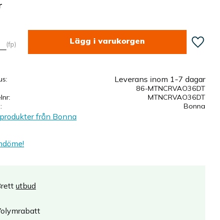
r
Lägg till
fp
Leverans inom 1-7 dagar
us
86-MTNCRVAO36DT
elnr
MTNCRVAO36DT
e
Bonna
 produkter från Bonna
mdöme!
rett
utbud
olymrabatt