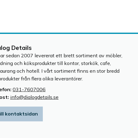
alog Details
har sedan 2007 levererat ett brett sortiment av möbler,
edning och köksprodukter till kontor, storkök, cafe,
taurang och hotell. I vårt sortiment finns en stor bredd
rodukter från flera olika leverantörer.
efon:
031-7607006
ost:
info@dialogdetails.se
ill kontaktsidan