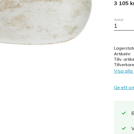
3 105
k
Antal
Lagerstat
Artikelnr
Tillv. artik
Tillverkar
Visa alla
Ge ett o
B
V