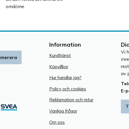
omdöme.
Information
Di
Vi 
Kundtjänst
umerera
inr
res
Köpvillkor
av p
Hur handlar jag?
Tel
Policy och cookies
E-p
Reklamation och retur
T
Vanliga frågor
Om oss