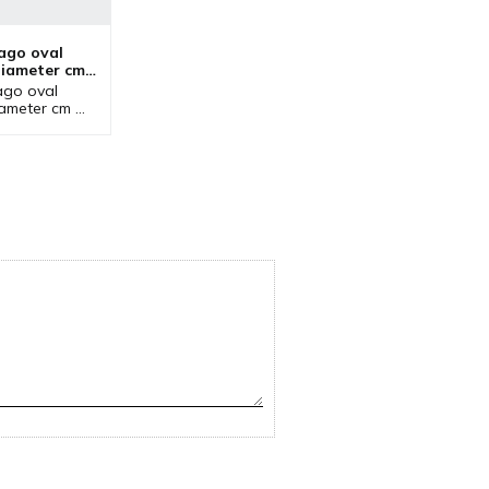
go oval 
diameter cm 
go oval 
iameter cm 
 som ingår 
ous där 
inns. Tallrik 
 bra som 