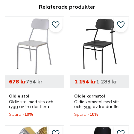
Relaterade produkter
Lägg till i favoriter
Lägg ti
678
kr
754
kr
1 154
kr
1 283
kr
Oldie stol
Oldie karmstol
Oldie stol med sits och 
Oldie karmstol med sits 
rygg av trä där flera 
och rygg av trä där flera 
olika färger finns. En 
olika färger finns. Stol 
Spara
10
%
Spara
10
%
klassisk stol som passar 
som är stapelbar och 
bra som cafestol, matstol 
upphängningsbar.
och konferensstol.