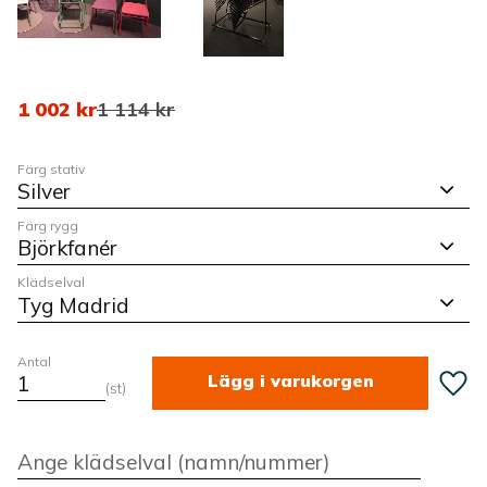
Nedsatt pris:
Ordinarie pris:
1 002
kr
1 114
kr
Färg stativ
Färg rygg
Klädselval
Antal
Lägg ti
st