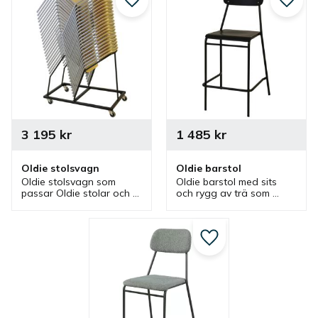
Lägg till i favoriter
Lägg ti
3 195
kr
1 485
kr
Oldie stolsvagn
Oldie barstol
Oldie stolsvagn som 
Oldie barstol med sits 
passar Oldie stolar och 
och rygg av trä som 
har plats för 24 stolar. 
finns i olika färger finns. 
Vagn kan användas vid 
En barstol med en låg 
förvaring och transport 
sitthöjd som passar bra 
av flera stolar.
ihop med låga ståbord.
Lägg till i favoriter