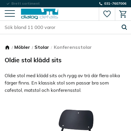
Låg fraktkostnad
Brett sortiment
031-7607006
Favorite
Kund
Meny
Möbler
Stolar
Konferensstolar
Oldie stol klädd sits
Oldie stol med klädd sits och rygg av trä där flera olika
färger finns. En klassisk stol som passar bra som
cafestol, matstol och konferensstol.