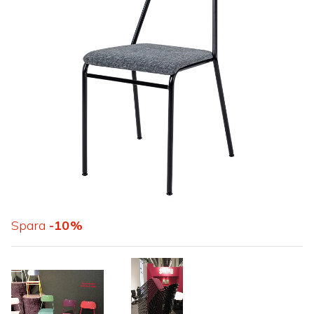
Spara
10
%