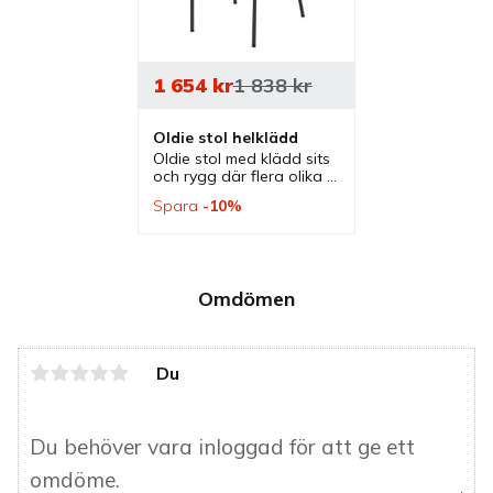
1 654
kr
1 838
kr
Oldie stol helklädd
Oldie stol med klädd sits 
och rygg där flera olika 
färger finns. En klassisk 
Spara
10
%
stol som passar bra som 
cafestol, matstol och 
konferensstol.
Omdömen
Du