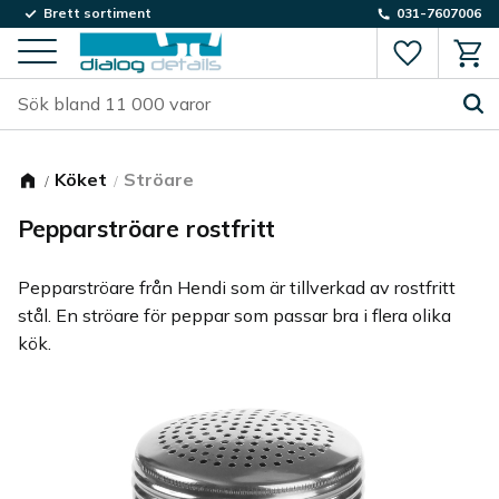
Brett sortiment
031-7607006
Favorite
Kund
Meny
Köket
Ströare
Pepparströare rostfritt
Pepparströare från Hendi som är tillverkad av rostfritt
stål. En ströare för peppar som passar bra i flera olika
kök.