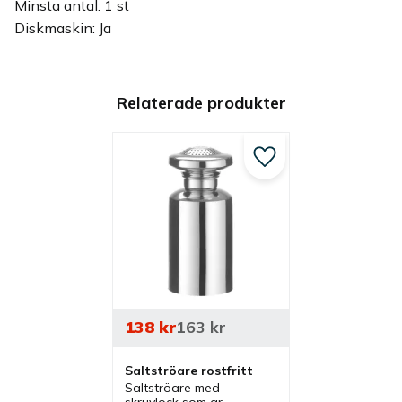
Minsta antal: 1 st
Diskmaskin: Ja
Relaterade produkter
Lägg till i favoriter
138
kr
163
kr
Saltströare rostfritt
Saltströare med 
skruvlock som är 