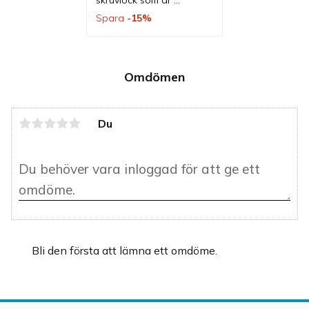
tillverkad av rostfritt stål 
Spara
15
%
vilket gör att den är tålig 
och är en ströare för salt 
som passar bra i flera 
olika kök.
Omdömen
Du
Bli den första att lämna ett omdöme.