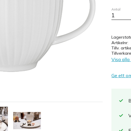
Antal
Lagerstat
Artikelnr
Tillv. artik
Tillverkar
Visa alla
Ge ett o
B
V
F