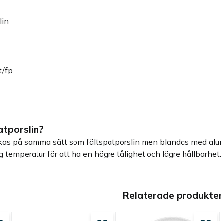
slin
t/fp
atporslin?
rkas på samma sätt som fältspatporslin men blandas med alumin
hög temperatur för att ha en högre tålighet och lägre hållbarhet
Relaterade produkte