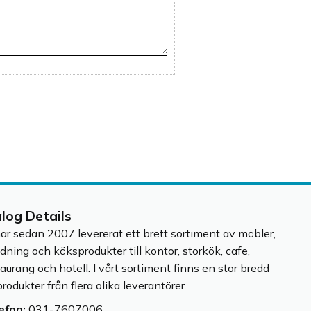
alog Details
har sedan 2007 levererat ett brett sortiment av möbler,
edning och köksprodukter till kontor, storkök, cafe,
taurang och hotell. I vårt sortiment finns en stor bredd
rodukter från flera olika leverantörer.
efon:
031-7607006