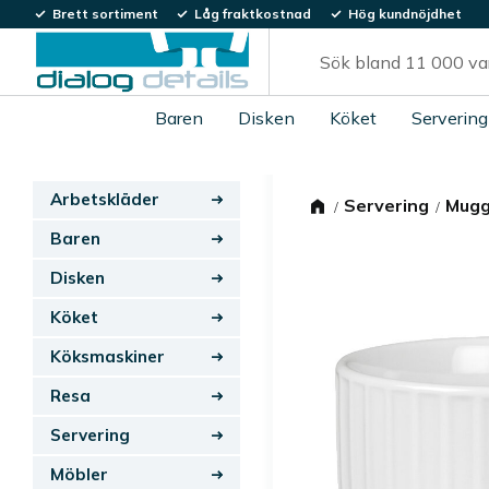
Brett sortiment
Låg fraktkostnad
Hög kundnöjdhet
Baren
Disken
Köket
Servering
Arbetskläder
Servering
Mugg
Baren
Disken
Köket
Köksmaskiner
Resa
Servering
Möbler