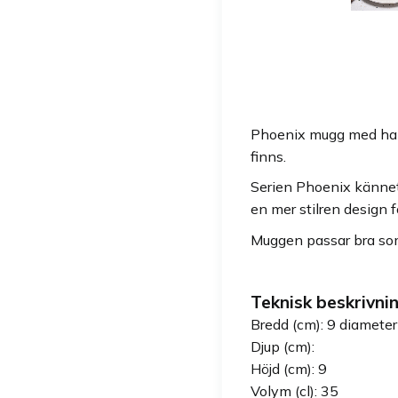
Phoenix mugg med handt
finns.
Serien Phoenix kännet
en mer stilren design f
Muggen passar bra som 
Teknisk beskrivnin
Bredd (cm): 9 diameter
Djup (cm):
Höjd (cm): 9
Volym (cl): 35