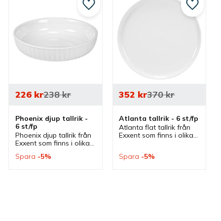
till i favoriter
Lägg till i favoriter
Lägg till
226
kr
238
kr
352
kr
370
kr
Phoenix djup tallrik - 
Atlanta tallrik - 6 st/fp
6 st/fp
Atlanta flat tallrik från 
Phoenix djup tallrik från 
Exxent som finns i olika 
Exxent som finns i olika 
storlekar och ingår i en 
storlekar och ingår i en 
serie där flera delar 
Spara
5
%
Spara
5
%
serie där flera delar 
finns. Tallrikar som 
finns. Tallrikar som 
passar bra som 
passar bra som 
mattallrikar.
mattallrikar.
till i favoriter