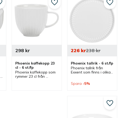
Lägg till i favoriter
Lägg till i favoriter
Lägg 
298
kr
226
kr
238
kr
Phoenix kaffekopp 23 
Phoenix tallrik - 6 st/fp
cl - 6 st/fp
Phoenix tallrik från 
Phoenix kaffekopp som 
Exxent som finns i olika 
 
rymmer 23 cl från 
storlekar och ingår i en 
Exxent som ingår i serie 
serie där flera delar 
Spara
5
%
där flera delar finns. 
finns. Tallrikar som 
Kaffekopp som även 
passar bra som 
har tillhörande kaffefat.
mattallrikar.
Lägg 