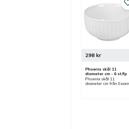
298
kr
Phoenix skål 11 
diameter cm - 6 st/fp
Phoenix skål 11 
diameter cm från Exxent
som ingår i serie där 
flera delar finns. Skål 
som passar bra som 
serveringsskål.