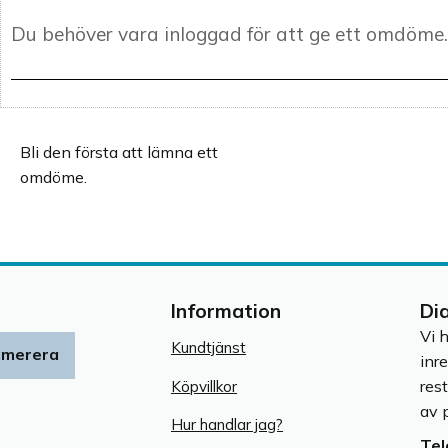
Bli den första att lämna ett
omdöme.
Information
Di
Vi 
Kundtjänst
umerera
inr
res
Köpvillkor
av p
Hur handlar jag?
Tel