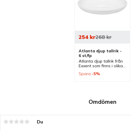
254
kr
268
kr
Atlanta djup tallrik - 
6 st/fp
Atlanta djup tallrik från 
Exxent som finns i olika 
storlekar och ingår i en 
Spara
5
%
serie där flera delar 
finns. Tallrikar som 
passar bra som 
mattallrikar.
Omdömen
Du