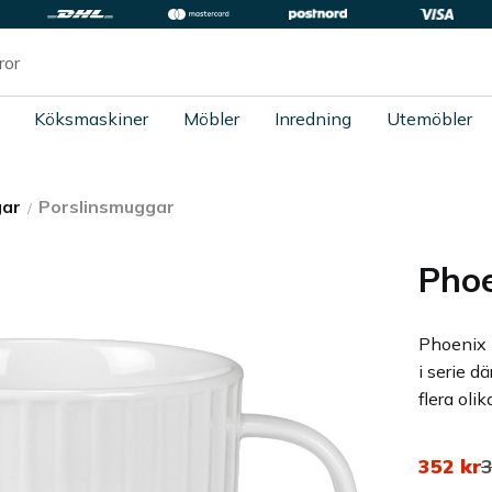
Köksmaskiner
Möbler
Inredning
Utemöbler
ar
Porslinsmuggar
Phoe
Phoenix 
i serie d
flera olik
Nedsatt
O
352
kr