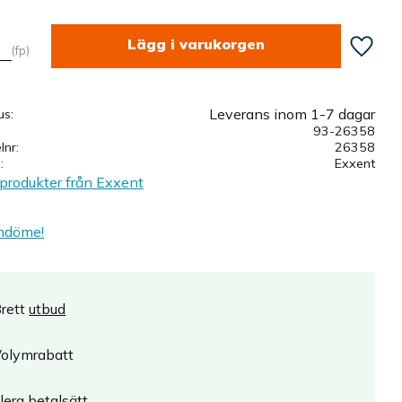
Lägg till
fp
Leverans inom 1-7 dagar
us
93-26358
elnr
26358
e
Exxent
 produkter från Exxent
mdöme!
rett
utbud
olymrabatt
lera betalsätt