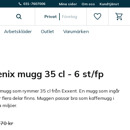
031-7607006
Mina sidor
Om oss
Kundtjänst
Favoriter
Kundv
Privat
Företag
Arbetskläder
Outlet
Varumärken
nix mugg 35 cl - 6 st/fp
mugg som rymmer 35 cl från Exxent. En mugg som ingår
är flera delar finns. Muggen passar bra som kaffemugg i
a miljöer.
 pris:
rdinarie pris:
370
kr