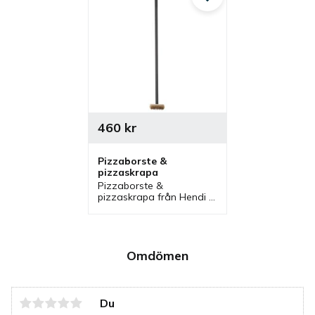
Lägg till i favoriter
460
kr
Pizzaborste & 
pizzaskrapa
Pizzaborste & 
pizzaskrapa från Hendi 
med aluminiumskaft som 
har kopparborste och 
stålskrapa. En skrapa 
som är bra att ha vid 
rengöring i en pizzaugn.
Omdömen
Du