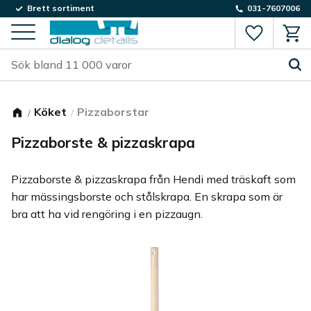
Brett sortiment
031-7607006
Favorite
Kund
Meny
Köket
Pizzaborstar
Pizzaborste & pizzaskrapa
Pizzaborste & pizzaskrapa från Hendi med träskaft som
har mässingsborste och stålskrapa. En skrapa som är
bra att ha vid rengöring i en pizzaugn.