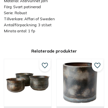
Material: Återvunnet järn
Färg: Svart patinerad
Serie: Robust
Tillverkare: Affari of Sweden
Antal/förpackning: 3 st/set
Minsta antal: 1 fp
Relaterade produkter
Lägg till i favoriter
Lägg ti