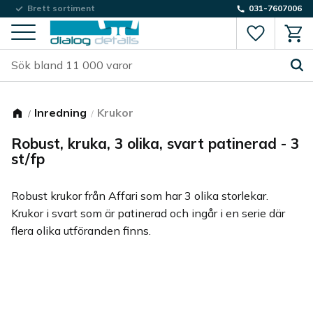
Låg fraktkostnad
Brett sortiment
031-7607006
Favorite
Kund
Meny
Inredning
Krukor
Robust, kruka, 3 olika, svart patinerad - 3
st/fp
Robust krukor från Affari som har 3 olika storlekar.
Krukor i svart som är patinerad och ingår i en serie där
flera olika utföranden finns.