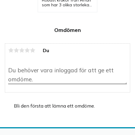
Robust krukor från Affari 
som har 3 olika storlekar. 
Krukor i svart som är 
patinerad och ingår i en 
serie där flera olika 
utföranden finns.
Omdömen
Du
Bli den första att lämna ett omdöme.