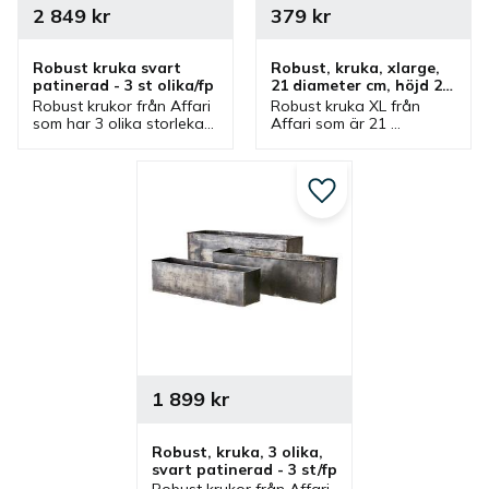
2 849
kr
379
kr
Robust kruka svart 
Robust, kruka, xlarge, 
patinerad - 3 st olika/fp
21 diameter cm, höjd 21 
cm, svart patinerad
Robust krukor från Affari 
Robust kruka XL från 
som har 3 olika storlekar. 
Affari som är 21 
Krukor i svart som är 
diameter cm med höjd 21 
patinerad och ingår i en 
cm. Kruka i svart som är 
serie där flera olika 
patinerad och ingår i en 
utföranden finns.
serie där olika 
Lägg till i favoriter
utföranden finns.
1 899
kr
Robust, kruka, 3 olika, 
svart patinerad - 3 st/fp