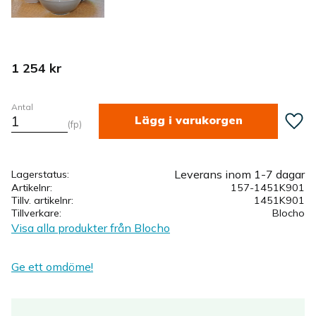
1 254
kr
Antal
Lägg ti
fp
Leverans inom 1-7 dagar
Lagerstatus
Artikelnr
157-1451K901
Tillv. artikelnr
1451K901
Tillverkare
Blocho
Visa alla produkter från Blocho
Ge ett omdöme!