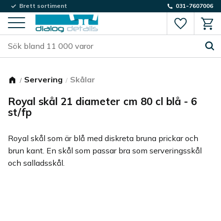
Brett sortiment
031-7607006
Favorite
Kund
Meny
Servering
Skålar
Royal skål 21 diameter cm 80 cl blå - 6
st/fp
Royal skål som är blå med diskreta bruna prickar och
brun kant. En skål som passar bra som serveringsskål
och salladsskål.