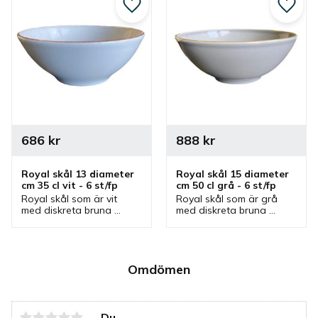
Lägg till i favoriter
Lägg ti
686
kr
888
kr
Royal skål 13 diameter 
Royal skål 15 diameter 
cm 35 cl vit - 6 st/fp
cm 50 cl grå - 6 st/fp
Royal skål som är vit 
Royal skål som är grå 
med diskreta bruna 
med diskreta bruna 
prickar och brun kant. En 
prickar och brun kant. En 
skål som passar bra som 
skål som passar bra som 
serveringsskål till olika 
serveringsskål till olika 
sidorätter och som 
sidorätter och som 
frukostskål.
frukostskål.
Omdömen
Du