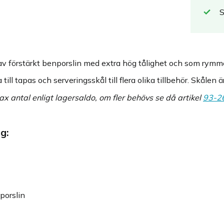
 av förstärkt benporslin med extra hög tålighet och som rymme
ill tapas och serveringsskål till flera olika tillbehör. Skålen ä
x antal enligt lagersaldo, om fler behövs se då artikel
93-2
g:
nporslin