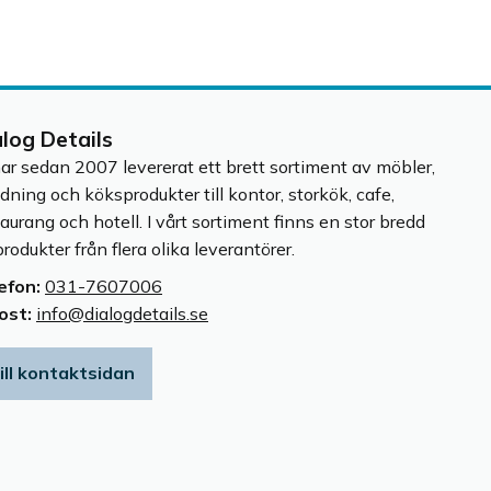
alog Details
har sedan 2007 levererat ett brett sortiment av möbler,
edning och köksprodukter till kontor, storkök, cafe,
taurang och hotell. I vårt sortiment finns en stor bredd
rodukter från flera olika leverantörer.
efon:
031-7607006
ost:
info@dialogdetails.se
ill kontaktsidan