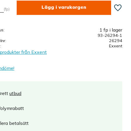
Lägg till
fp
1 fp i lager
us
93-26294-1
elnr
26294
e
Exxent
 produkter från Exxent
mdöme!
rett
utbud
olymrabatt
lera betalsätt