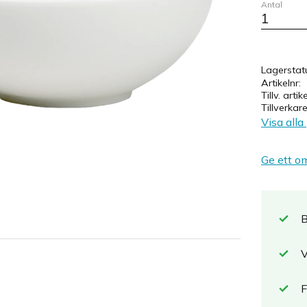
Antal
Lagerstat
Artikelnr
Tillv. artik
Tillverkar
Visa alla
Ge ett o
B
V
F