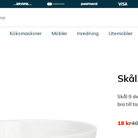
Köksmaskiner
Möbler
Inredning
Utemöbler
Skål
Skål 9 d
bra till t
Nedsatt
Or
18
kr
4