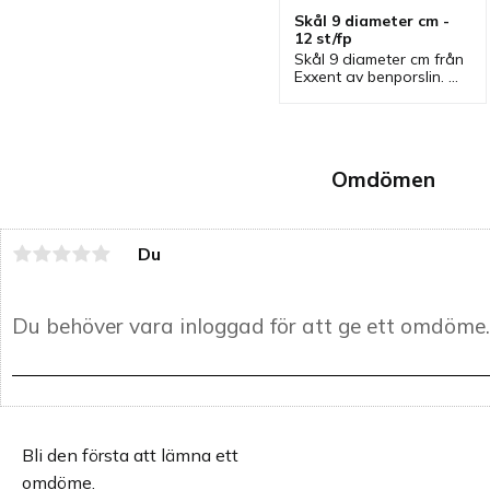
Skål 9 diameter cm - 
12 st/fp
Skål 9 diameter cm från 
Exxent av benporslin. 
Skål som passar bra till 
tapas och som 
serveringsskål till flera 
olika tillbehör.
Omdömen
Du
Bli den första att lämna ett
omdöme.