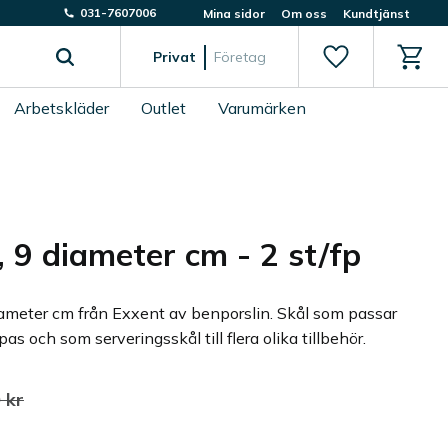
031-7607006
Mina sidor
Om oss
Kundtjänst
Favoriter
Kundv
Privat
Företag
Arbetskläder
Outlet
Varumärken
, 9 diameter cm - 2 st/fp
iameter cm från Exxent av benporslin. Skål som passar
apas och som serveringsskål till flera olika tillbehör.
 pris:
dinarie pris:
0
kr