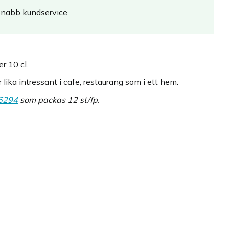
Snabb
kundservice
r 10 cl.
r lika intressant i cafe, restaurang som i ett hem.
6294
som packas 12 st/fp.