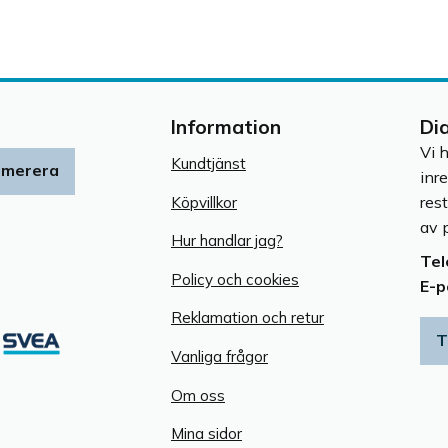
Information
Di
Vi 
Kundtjänst
umerera
inr
res
Köpvillkor
av p
Hur handlar jag?
Tel
Policy och cookies
E-p
Reklamation och retur
T
Vanliga frågor
Om oss
Mina sidor