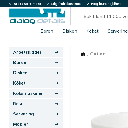
Brett sortiment
Låg fraktkostnad
Hög kundnöjdhet
Baren
Disken
Köket
Servering
Arbetskläder
Outlet
Baren
Disken
Köket
Köksmaskiner
Resa
Servering
Möbler