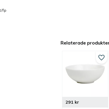
t/fp
Relaterade produkte
Lägg 
291
kr