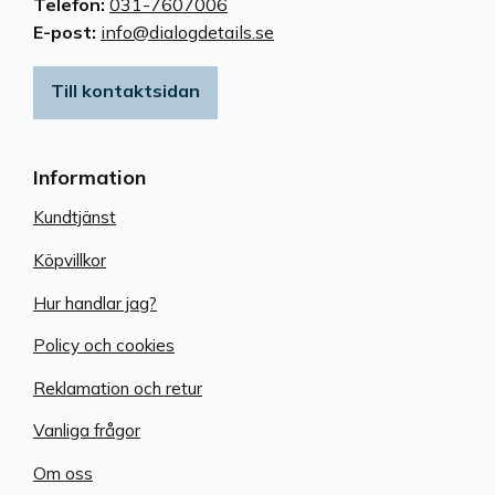
Telefon:
031-7607006
E-post:
info@dialogdetails.se
Till kontaktsidan
Information
Kundtjänst
Köpvillkor
Hur handlar jag?
Policy och cookies
Reklamation och retur
Vanliga frågor
Om oss