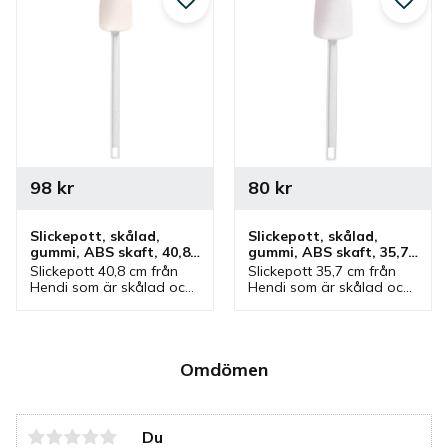
Lägg till i favoriter
Lägg ti
98
kr
80
kr
Slickepott, skålad, 
Slickepott, skålad, 
gummi, ABS skaft, 40,8 
gummi, ABS skaft, 35,7 
cm
cm
Slickepott 40,8 cm från 
Slickepott 35,7 cm från 
Hendi som är skålad och 
Hendi som är skålad och 
tillverkad av gummi med 
tillverkad av gummi med 
ABS skaft. En slickepott 
ABS skaft. En slickepott 
som ingår i en serie där 
som ingår i en serie där 
olika storlekar finns.
olika storlekar finns.
Omdömen
Du