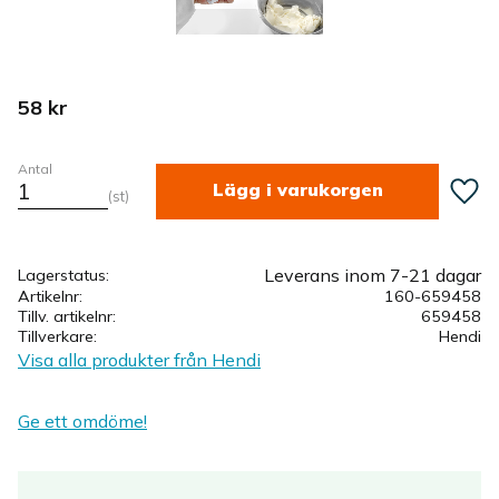
58
kr
Antal
Lägg ti
st
Leverans inom 7-21 dagar
Lagerstatus
Artikelnr
160-659458
Tillv. artikelnr
659458
Tillverkare
Hendi
Visa alla produkter från Hendi
Ge ett omdöme!