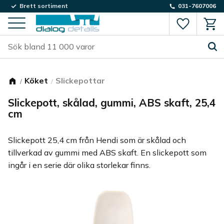
Brett sortiment
031-7607006
Favorite
Kund
Meny
Köket
Slickepottar
Slickepott, skålad, gummi, ABS skaft, 25,4
cm
Slickepott 25,4 cm från Hendi som är skålad och
tillverkad av gummi med ABS skaft. En slickepott som
ingår i en serie där olika storlekar finns.