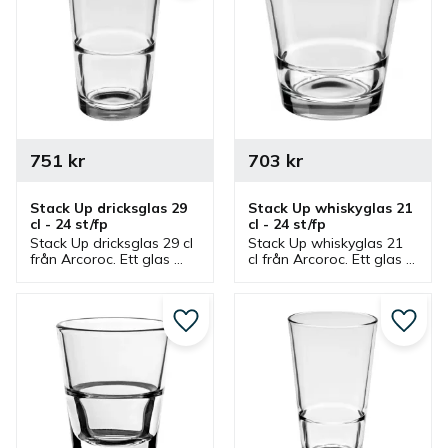
751
kr
703
kr
Stack Up dricksglas 29 
Stack Up whiskyglas 21 
cl - 24 st/fp
cl - 24 st/fp
Stack Up dricksglas 29 cl 
Stack Up whiskyglas 21 
från Arcoroc. Ett glas 
cl från Arcoroc. Ett glas 
som ingår i serie där 
som ingår i serie där 
flera glas finns som är 
flera glas finns som är 
stapelbar.
stapelbar.
Lägg till i favoriter
Lägg ti