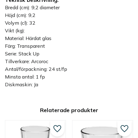
Bredd (cm): 9,2 diameter
Höjd (cm): 9,2
Volym (cl): 32
Vikt (kg):
Material: Härdat glas
Färg: Transparent
Serie: Stack Up
Tillverkare: Arcoroc
Antal/förpackning: 24 st/fp
Minsta antal: 1 fp
Diskmaskin: Ja
Relaterade produkter
Lägg till i favoriter
Lägg ti