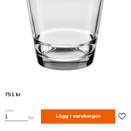
751
kr
Antal
Lägg ti
fp