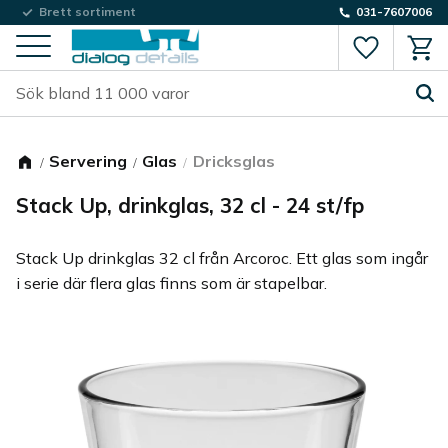
Brett sortiment
031-7607006
Favorite
Kund
Meny
Servering
Glas
Dricksglas
Stack Up, drinkglas, 32 cl - 24 st/fp
Stack Up drinkglas 32 cl från Arcoroc. Ett glas som ingår
i serie där flera glas finns som är stapelbar.