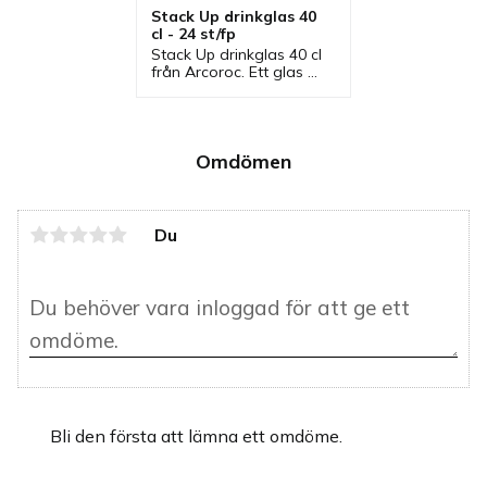
Stack Up drinkglas 40 
cl - 24 st/fp
Stack Up drinkglas 40 cl 
från Arcoroc. Ett glas 
som ingår i serie där 
flera glas finns som är 
stapelbar.
Omdömen
Du
Bli den första att lämna ett omdöme.