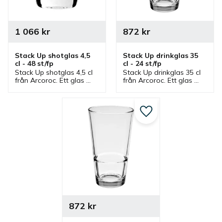
1 066
kr
872
kr
Stack Up shotglas 4,5 
Stack Up drinkglas 35 
cl - 48 st/fp
cl - 24 st/fp
Stack Up shotglas 4,5 cl 
Stack Up drinkglas 35 cl 
från Arcoroc. Ett glas 
från Arcoroc. Ett glas 
som ingår i serie där 
som ingår i serie där 
flera glas finns som är 
flera glas finns som är 
stapelbar.
stapelbar.
Lägg till i favoriter
872
kr