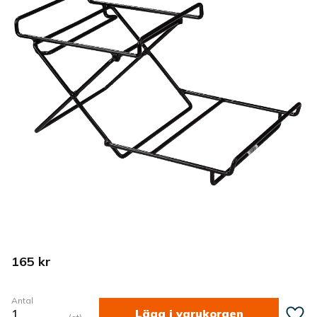
165
kr
Antal
Lägg ti