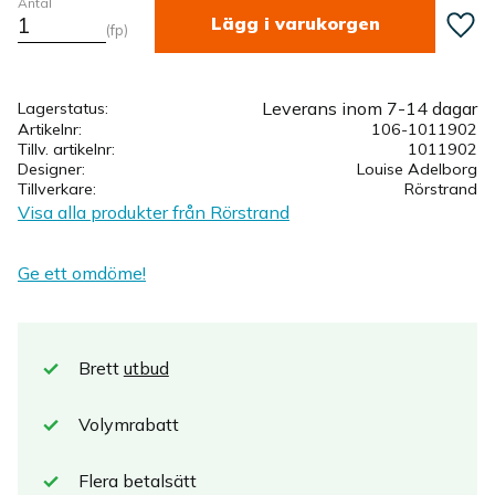
Antal
Lägg ti
fp
Leverans inom 7-14 dagar
Lagerstatus
Artikelnr
106-1011902
Tillv. artikelnr
1011902
Designer
Louise Adelborg
Tillverkare
Rörstrand
Visa alla produkter från Rörstrand
Ge ett omdöme!
Brett
utbud
Volymrabatt
Flera betalsätt