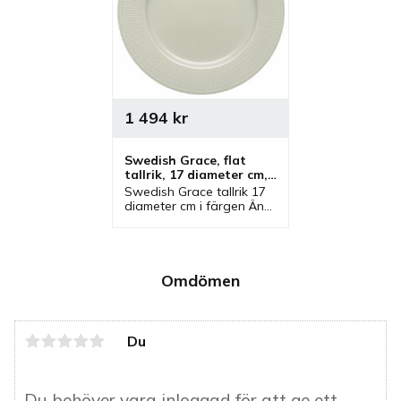
1 494
kr
Swedish Grace, flat 
tallrik, 17 diameter cm, 
Äng - 6 st/fp
Swedish Grace tallrik 17 
diameter cm i färgen Äng 
från Rörstrand. En flat 
tallrik som ingår i serien 
Swedish Grace där flera 
delar och färger finns.
Omdömen
Du