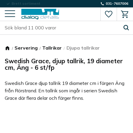
Låg fraktkostnad
031-7607006
Favorite
Kund
Meny
Servering
Tallrikar
Djupa tallrikar
Swedish Grace, djup tallrik, 19 diameter
cm, Äng - 6 st/fp
Swedish Grace djup tallrik 19 diameter cm i färgen Äng
från Rörstrand. En tallrik som ingår i serien Swedish
Grace där flera delar och färger finns.