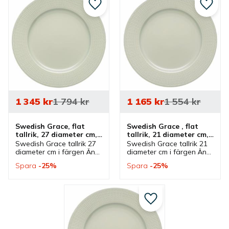
Lägg till i favoriter
Lägg ti
1 345
kr
1 794
kr
1 165
kr
1 554
kr
Swedish Grace, flat 
Swedish Grace , flat 
tallrik, 27 diameter cm, 
tallrik, 21 diameter cm, 
Äng - 6 st/fp
Äng - 6 st/fp
Swedish Grace tallrik 27 
Swedish Grace tallrik 21 
diameter cm i färgen Äng 
diameter cm i färgen Äng 
från Rörstrand. En flat 
från Rörstrand. En flat 
Spara
25
%
Spara
25
%
tallrik som ingår i serien 
tallrik som ingår i serien 
Swedish Grace där flera 
Swedish Grace där flera 
delar och färger finns.
delar och färger finns.
Lägg till i favoriter