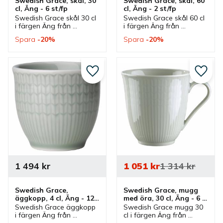
Swedish Grace, skål, 30 
Swedish Grace, skål, 60 
cl, Äng - 6 st/fp
cl, Äng - 2 st/fp
Swedish Grace skål 30 cl 
Swedish Grace skål 60 cl 
i färgen Äng från 
i färgen Äng från 
Rörstrand. Skål som 
Rörstrand. Skål som 
Spara
20
%
Spara
20
%
ingår i serien Swedish 
ingår i serien Swedish 
Grace där flera delar och 
Grace där flera delar och 
färger finns.
färger finns.
Lägg till i favoriter
Lägg ti
1 494
kr
1 051
kr
1 314
kr
Swedish Grace, 
Swedish Grace, mugg 
äggkopp, 4 cl, Äng - 12 
med öra, 30 cl, Äng - 6 
st/fp
st/fp
Swedish Grace äggkopp 
Swedish Grace mugg 30 
i färgen Äng från 
cl i färgen Äng från 