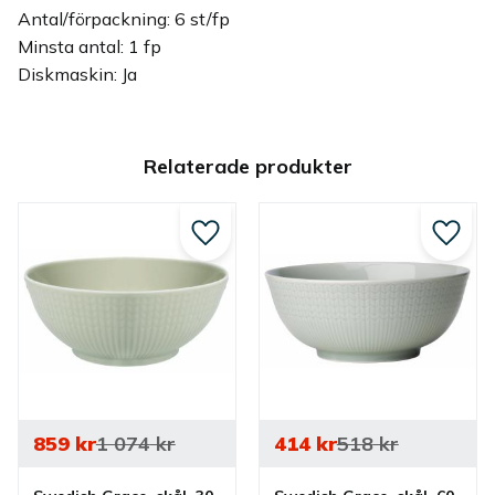
Antal/förpackning: 6 st/fp
Minsta antal: 1 fp
Diskmaskin: Ja
Relaterade produkter
Lägg till i favoriter
Lägg ti
859
kr
1 074
kr
414
kr
518
kr