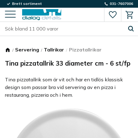
Brett sortiment
031-7607006
Favorite
Kund
Meny
Servering
Tallrikar
Pizzatallrikar
Tina pizzatallrik 33 diameter cm - 6 st/fp
Tina pizzatallrik som är vit och har en tidlös klassisk
design som passar bra vid servering av en pizza i
restaurang, pizzeria och i hem.