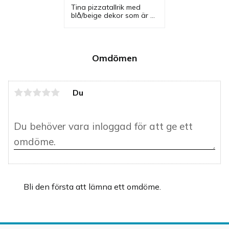
blå/beige - 6 st/fp
Tina pizzatallrik med 
blå/beige dekor som är 
en lite större tallrik som 
passar bra vid servering 
av en pizza i restaurang, 
pizzeria och i hem.
Omdömen
Du
Bli den första att lämna ett omdöme.