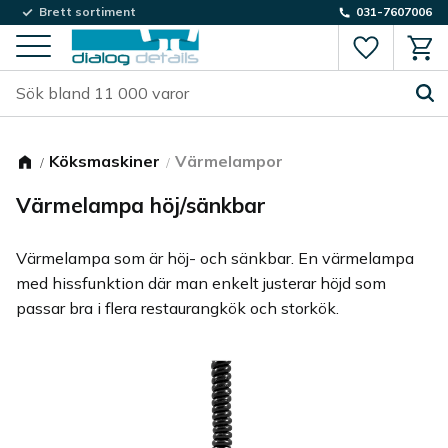
Brett sortiment
031-7607006
Favorite
Kund
Meny
Köksmaskiner
Värmelampor
Värmelampa höj/sänkbar
Värmelampa som är höj- och sänkbar. En värmelampa
med hissfunktion där man enkelt justerar höjd som
passar bra i flera restaurangkök och storkök.