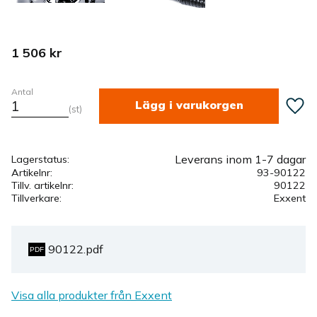
1 506
kr
Antal
Lägg ti
st
Leverans inom 1-7 dagar
Lagerstatus
Artikelnr
93-90122
Tillv. artikelnr
90122
Tillverkare
Exxent
90122.pdf
Visa alla produkter från Exxent