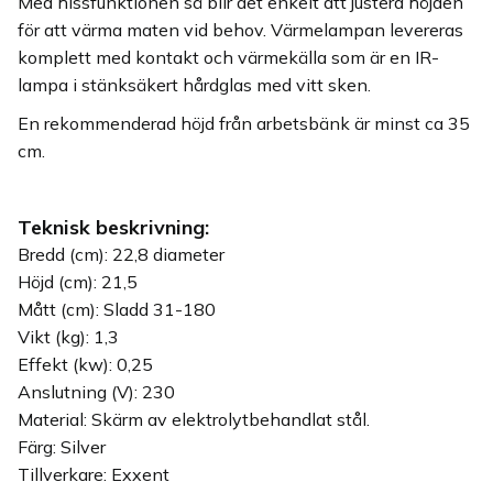
Med hissfunktionen så blir det enkelt att justera höjden
för att värma maten vid behov. Värmelampan levereras
komplett med kontakt och värmekälla som är en IR-
lampa i stänksäkert hårdglas med vitt sken.
En rekommenderad höjd från arbetsbänk är minst ca 35
cm.
Teknisk beskrivning:
Bredd (cm): 22,8 diameter
Höjd (cm): 21,5
Mått (cm): Sladd 31-180
Vikt (kg): 1,3
Effekt (kw): 0,25
Anslutning (V): 230
Material: Skärm av elektrolytbehandlat stål.
Färg: Silver
Tillverkare: Exxent