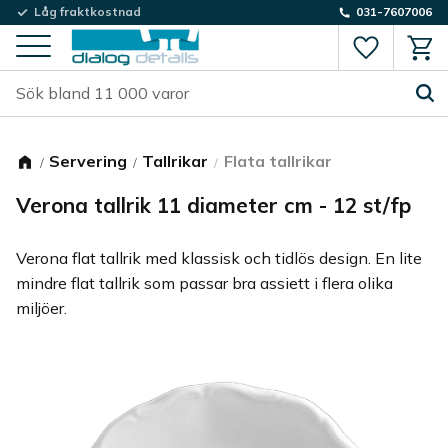
Låg fraktkostnad
031-7607006
Favorite
Kund
Meny
Servering
Tallrikar
Flata tallrikar
Verona tallrik 11 diameter cm - 12 st/fp
Verona flat tallrik med klassisk och tidlös design. En lite
mindre flat tallrik som passar bra assiett i flera olika
miljöer.