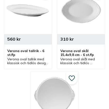
560
kr
310
kr
Verona oval tallrik - 6 
Verona oval skål 
st/fp
15,4x9,8 cm - 6 st/fp
Verona oval tallrik med 
Verona oval skål med 
klassisk och tidlös design 
klassisk och tidlös 
som finns i olika 
design. Skål som är en 
storlekar. Tallrikar som 
bra serveringsskål men 
även är bra serveringsfat 
även ett bra 
och uppläggningsfat.
serveringsfat i flera olika 
Lägg till i favoriter
miljöer.