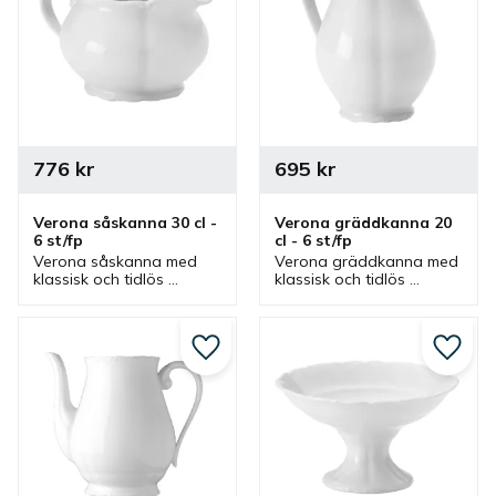
776
kr
695
kr
Verona såskanna 30 cl - 
Verona gräddkanna 20 
6 st/fp
cl - 6 st/fp
Verona såskanna med 
Verona gräddkanna med 
klassisk och tidlös 
klassisk och tidlös 
design. En kanna som 
design. En kanna som 
passar bra som 
passar bra som 
såskanna och 
gräddkanna och 
mjölkkanna i flera olika 
mjölkkanna i flera olika 
Lägg till i favoriter
Lägg ti
miljöer.
miljöer.