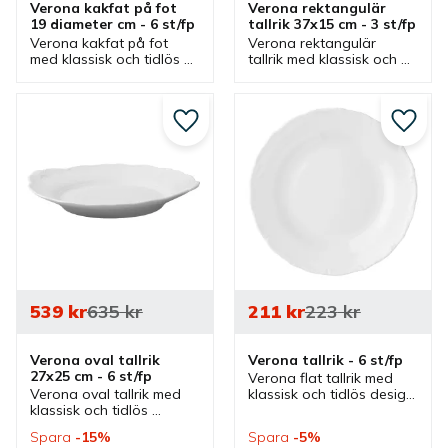
Verona kakfat på fot 
Verona rektangulär 
19 diameter cm - 6 st/fp
tallrik 37x15 cm - 3 st/fp
Verona kakfat på fot 
Verona rektangulär 
med klassisk och tidlös 
tallrik med klassisk och 
design. Ett dekorativt fat 
tidlös design. En tallrik 
som är ett bra kakfat, 
som även är ett bra fat 
serveringsfat och 
och som passar bra i 
uppläggningsfat.
flera olika miljöer.
Lägg till i favoriter
Lägg ti
539
kr
635
kr
211
kr
223
kr
Verona oval tallrik 
Verona tallrik - 6 st/fp
27x25 cm - 6 st/fp
Verona flat tallrik med 
Verona oval tallrik med 
klassisk och tidlös design 
klassisk och tidlös 
som finns i olika 
design. En flat och oval 
storlekar. Tallrikar som är 
Spara
15
%
Spara
5
%
talrik som passar bra 
bra mattallrikar i flera 