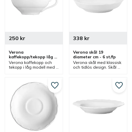
250
kr
338
kr
Verona 
Verona skål 19 
kaffekopp/tekopp låg 
diameter cm - 6 st/fp
25 cl - 6 st/fp
Verona kaffekopp och 
Verona skål med klassisk 
tekopp i låg modell med 
och tidlös design. Skål 
klassisk och tidlös design 
som är en bra 
som har passande 
serveringsskål men även 
kaffefat. Kopp med fat 
matskål  i flera olika 
som passar bra i flera 
miljöer.
Lägg till i favoriter
Lägg ti
olika miljöer.