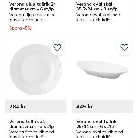
Verona djup tallrik 24 
Verona oval skål 
diameter cm - 6 st/fp
35,5x24 cm - 3 st/fp
Verona djup tallrik med 
Verona oval skål med 
klassisk och tidlös 
klassisk och tidlös 
design. En djup tallrik 
design. Skål som är en 
Spara
5
%
som passar bra 
bra serveringsskål men 
sopptallrik och mattallrik i 
även ett bra djupt 
flera olika miljöer.
serveringsfat i flera olika 
miljöer.
Lägg till i favoriter
Lägg ti
284
kr
445
kr
Verona tallrik 31 
Verona oval tallrik 
diameter cm - 3 st/fp
26x14 cm - 6 st/fp
Verona flat tallrik med 
Verona oval tallrik med 
klassisk och tidlös 
klassisk och tidlös 