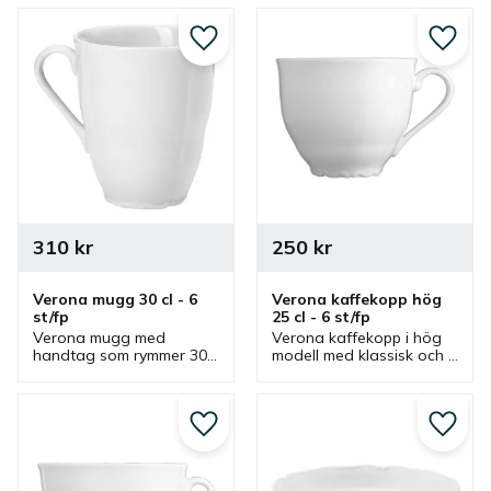
Lägg till i favoriter
Lägg ti
310
kr
250
kr
Verona mugg 30 cl - 6 
Verona kaffekopp hög 
st/fp
25 cl - 6 st/fp
Verona mugg med 
Verona kaffekopp i hög 
handtag som rymmer 30 
modell med klassisk och 
cl. En mugg klassisk 
tidlös design som har 
design som passar bra 
passande kaffefat. 
som kaffemugg och 
Kaffekopp med kaffefat 
intressant i flera olika 
som passar bra i flera 
Lägg till i favoriter
Lägg ti
miljöer.
olika miljöer.