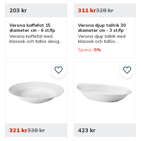
203
kr
311
kr
328
kr
Verona kaffefat 15 
Verona djup tallrik 30 
diameter cm - 6 st/fp
diameter cm - 3 st/fp
Verona kaffefat med 
Verona djup tallrik med 
klassisk och tidlös design 
klassisk och tidlös 
som har passande 
design. En djup tallrik 
Spara
5
%
kaffekoppar i olika 
som passar bra 
storlekar. Fat med kopp 
pastatallrik, salladstallrik 
som passar bra i flera 
och mattallrik i flera olika 
olika miljöer.
miljöer.
Lägg till i favoriter
Lägg ti
321
kr
338
kr
423
kr