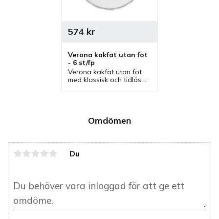
574
kr
Verona kakfat utan fot 
- 6 st/fp
Verona kakfat utan fot 
med klassisk och tidlös 
design som finns i olika 
storlekar. Fat som är bra 
kakfat, tårtfat, 
serveringsfat och 
uppläggningsfat.
Omdömen
Du