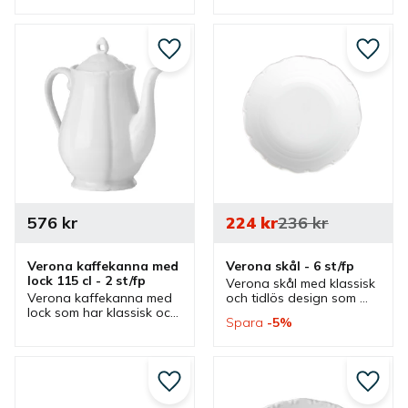
assiett och mattallrik i 
olika miljöer.
flera olika miljöer.
Lägg till i favoriter
Lägg ti
576
kr
224
kr
236
kr
Verona kaffekanna med 
Verona skål - 6 st/fp
lock 115 cl - 2 st/fp
Verona skål med klassisk 
Verona kaffekanna med 
och tidlös design som 
lock som har klassisk och 
finns i olika storlekar. 
Spara
5
%
tidlös design. En kanna 
Skålar som är bra 
som passar bra som 
serveringsskål men även 
serveringskanna för 
matskål  i flera olika 
kaffe i flera olika miljöer.
miljöer.
Lägg till i favoriter
Lägg ti