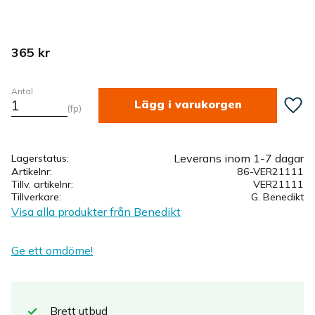
365
kr
Antal
Lägg ti
fp
Leverans inom 1-7 dagar
Lagerstatus
Artikelnr
86-VER21111
Tillv. artikelnr
VER21111
Tillverkare
G. Benedikt
Visa alla produkter från Benedikt
Ge ett omdöme!
Brett
utbud