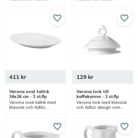
design. En tallrik som 
design. Tallrik som är en 
passar bra som en större 
bra mattallrik men även 
mattallrik i flera olika 
intressant som 
miljöer.
serveringsfat och 
Lägg till i favoriter
Lägg ti
uppläggningsfat.
411
kr
129
kr
Verona oval tallrik 
Verona lock till 
36x26 cm - 3 st/fp
kaffekanna - 2 st/fp
Verona oval tallrik med 
Verona lock med klassisk 
klassisk och tidlös 
och tidlös design som 
design. Tallrik som är en 
passar kaffekannan i 
bra mattallrik men även 
serien. Kanna med lock 
intressant som 
som är bra 
serveringsfat och 
serveringskanna för 
Lägg till i favoriter
Lägg ti
uppläggningsfat.
kaffe i flera olika miljöer.