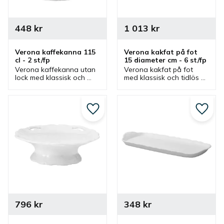
448
kr
1 013
kr
Verona kaffekanna 115 
Verona kakfat på fot 
cl - 2 st/fp
15 diameter cm - 6 st/fp
Verona kaffekanna utan 
Verona kakfat på fot 
lock med klassisk och 
med klassisk och tidlös 
tidlös design. En kanna 
design. Ett djupt 
som passar bra som 
dekorativt fat som är ett 
serveringskanna för 
bra kakfat, serveringsfat 
kaffe i flera olika miljöer.
och uppläggningsfat.
Lägg till i favoriter
Lägg ti
796
kr
348
kr