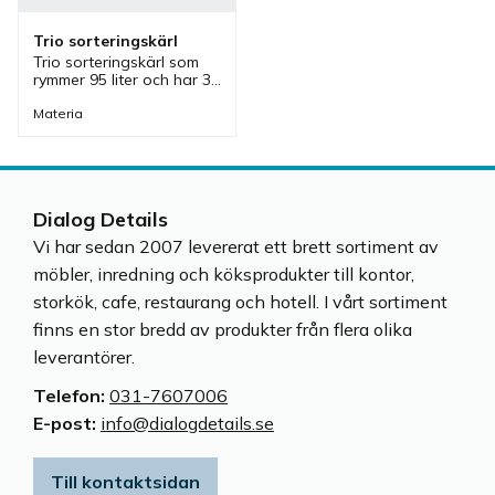
Trio sorteringskärl
Trio sorteringskärl som 
rymmer 95 liter och har 3 
olika behållare som gör 
det enkelt att sortera 
Materia
avfall.
Dialog Details
Vi har sedan 2007 levererat ett brett sortiment av
möbler, inredning och köksprodukter till kontor,
storkök, cafe, restaurang och hotell. I vårt sortiment
finns en stor bredd av produkter från flera olika
leverantörer.
Telefon:
031-7607006
E-post:
info@dialogdetails.se
Till kontaktsidan