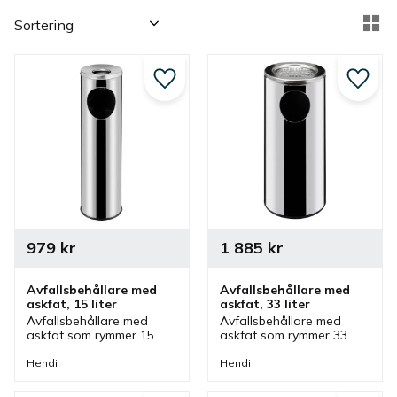
Välj sortering
Vä
Lägg till i favoriter
Lägg ti
979
kr
1 885
kr
Avfallsbehållare med 
Avfallsbehållare med 
askfat, 15 liter
askfat, 33 liter
Avfallsbehållare med 
Avfallsbehållare med 
askfat som rymmer 15 
askfat som rymmer 33 
liter och är polerad. 
liter och är polerad. 
Askkoppen är avtagbar 
Askkoppen är avtagbar 
Hendi
Hendi
och det finns halkskydd 
och det finns halkskydd 
som skyddar golvet mot 
som skyddar golvet mot 