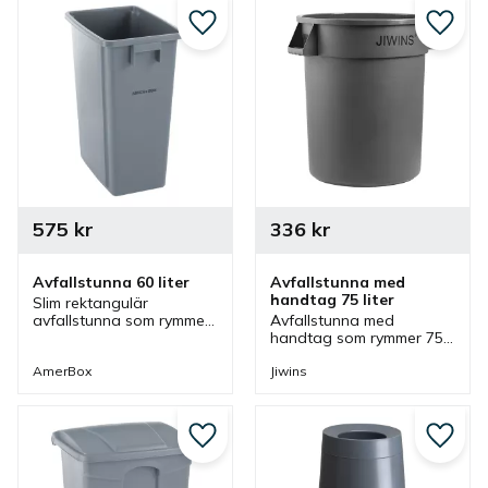
repor.
repor.
Lägg till i favoriter
Lägg ti
575
kr
336
kr
Avfallstunna 60 liter
Avfallstunna med 
handtag 75 liter
Slim rektangulär 
avfallstunna som rymmer 
Avfallstunna med 
60 liter och som kan 
handtag som rymmer 75 
kompletteras med olika 
liter och är grå som kan 
lock. En avfallstunna för 
kompletteras med olika 
AmerBox
Jiwins
olika miljöer.
lock och vagn. En 
avfallstunna som passar 
bra i olika miljöer.
Lägg till i favoriter
Lägg ti