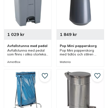
1 029
kr
1 849
kr
Avfallstunna med pedal
Pop Mini papperskorg
Avfallstunna med pedal 
Pop Mini papperskorg 
som finns i olika storlekar 
med tidlös och stilren 
och med fotpedalen är 
design som har en 
det enkelt att öppna 
mindre storlek som 
AmerBox
Materia
avfallsbehållaren.
passar bra vid ett 
skrivbord och i olika 
miljöer.
Lägg till i favoriter
Lägg ti