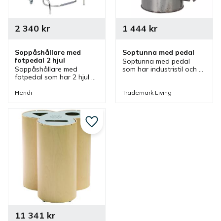
2 340
kr
1 444
kr
Soppåshållare med 
Soptunna med pedal
fotpedal 2 hjul
Soptunna med pedal 
Soppåshållare med 
som har industristil och 
fotpedal som har 2 hjul 
patinerat utseende som 
och broms men även har 
passar bra i olika miljöer. 
fotmanövrerad 
Det är även enkelt att 
Hendi
Trademark Living
klämmekanism som håller 
öppna locket tack vare 
fast soppåsen.
pedalen.
Lägg till i favoriter
11 341
kr