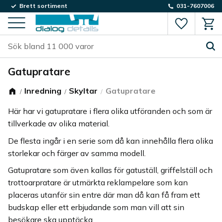
Brett sortiment
031-7607006
Favorite
Kund
Meny
Gatupratare
Inredning
Skyltar
Gatupratare
Här har vi gatupratare i flera olika utföranden och som är
tillverkade av olika material.
De flesta ingår i en serie som då kan innehålla flera olika
storlekar och färger av samma modell.
Gatupratare som även kallas för gatuställ, griffelställ och
trottoarpratare är utmärkta reklampelare som kan
placeras utanför sin entre där man då kan få fram ett
budskap eller ett erbjudande som man vill att sin
besökare ska upptäcka.