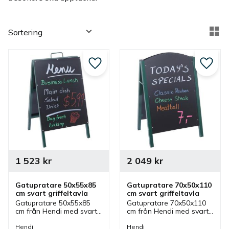
Välj sortering
Vä
Lägg till i favoriter
Lägg ti
1 523
kr
2 049
kr
Gatupratare 50x55x85 
Gatupratare 70x50x110 
cm svart griffeltavla
cm svart griffeltavla
Gatupratare 50x55x85 
Gatupratare 70x50x110 
cm från Hendi med svart 
cm från Hendi med svart 
griffeltavla. En 
griffeltavla. En 
gatupratare som passar 
gatupratare som passar 
Hendi
Hendi