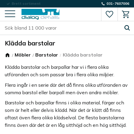
Låg fraktkostnad
031-7607006
Favorite
Kund
Meny
Klädda barstolar
Möbler
Barstolar
Klädda barstolar
Klädda barstolar och barpallar har vi i flera olika
utföranden och som passar bra i flera olika miljöer.
Flera ingår i en serie där det då finns olika utföranden av
samma barstol eller barpall men även andra möbler.
Barstolar och barpallar finns i olika material, färger och
som är helt eller delvis klädd. När det är klätt då finns
oftast även flera olika klädselval. De flesta barstolarna
finns även där det är en låg sitthöjd och en hög sitthöjd.