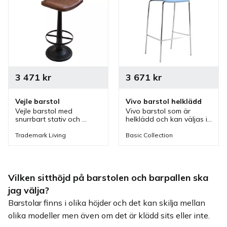
3 471
kr
3 671
kr
Vejle barstol
Vivo barstol helklädd
Vejle barstol med 
Vivo barstol som är 
snurrbart stativ och 
helklädd och kan väljas i 
klädd i brunt quiltat 
flera olika utföranden 
läder. Barstol där 
men även passar bra i 
Trademark Living
Basic Collection
ryggstödet och 
flera olika miljöer.
fotstödet ger komfort 
som passar bra i olika 
miljöer
Vilken sitthöjd på barstolen och barpallen ska
jag välja?
Barstolar finns i olika höjder och det kan skilja mellan
olika modeller men även om det är klädd sits eller inte.