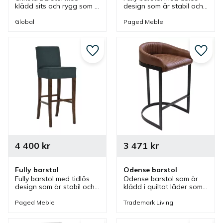
klädd sits och rygg som 
design som är stabil och 
finns i olika färger och 
bekväm vilket gör 
har en elegant böjd 
barstolen perfekt för 
Global
Paged Meble
design som passar bra i 
långa sittningar men 
olika barer, caféer och 
även passar bra i olika 
restauranger.
miljöer.
Lägg till i favoriter
Lägg ti
4 400
kr
3 471
kr
Fully barstol
Odense barstol
Fully barstol med tidlös 
Odense barstol som är 
design som är stabil och 
klädd i quiltat läder som 
bekväm vilket gör 
ger komfort men även ett 
barstolen perfekt i barer, 
snyggt utseende. En 
Paged Meble
Trademark Living
caféer och i restaurang.
barstol med hög sitthöjd 
som passar bra i olika 