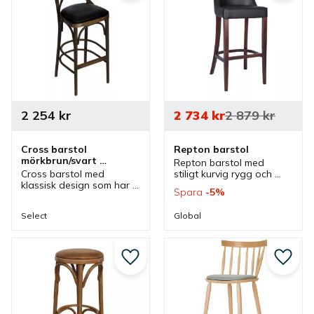
2 254
kr
2 734
kr
2 879
kr
Cross barstol 
Repton barstol
mörkbrun/svart 
Repton barstol med 
konstläder
Cross barstol med 
stiligt kurvig rygg och 
klassisk design som har 
klassisk stil som är klädd 
Spara
5
%
rustik stil och hög 
där olika färger finns 
sitthöjd. En barstol som 
som passar bra vid 
Select
Global
passar bra i olika barer, 
barer, caféer och 
caféer och restauranger.
restauranger.
Lägg till i favoriter
Lägg ti