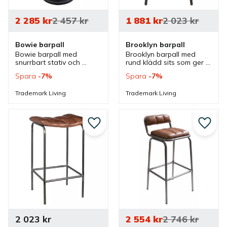
2 285
kr
2 457
kr
1 881
kr
2 023
kr
Bowie barpall
Brooklyn barpall
Bowie barpall med 
Brooklyn barpall med 
snurrbart stativ och 
rund klädd sits som ger 
klädd sits i quiltat läder 
komfort. Barpallen har 
Spara
7
%
Spara
7
%
som ger komfort men 
vintage utseende med 
även snyggt utseende. 
industristil som passar 
Trademark Living
Trademark Living
En barpall med industristil.
bra i olika miljöer.
Lägg till i favoriter
Lägg ti
2 023
kr
2 554
kr
2 746
kr