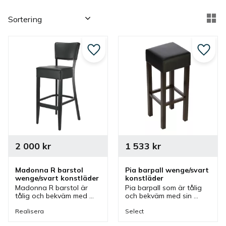
Välj sortering
Vä
Lägg till i favoriter
Lägg ti
2 000
kr
1 533
kr
Madonna R barstol 
Pia barpall wenge/svart 
wenge/svart konstläder
konstläder
Madonna R barstol är 
Pia barpall som är tålig 
tålig och bekväm med 
och bekväm med sin 
hög sitthöjd i tidlös 
klädda sits och har en 
design som har klädd 
tidlös design som passar 
Realisera
Select
sits och rygg som är 
bra i olika caféer, 