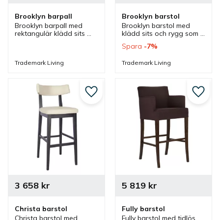
Brooklyn barpall
Brooklyn barstol
Brooklyn barpall med 
Brooklyn barstol med 
rektangulär klädd sits 
klädd sits och rygg som 
som ger komfort. 
ger komfort. Barstolen 
Spara
7
%
Barpallen har vintage 
har vintage utseende 
utseende med industristil 
med industristil som 
Trademark Living
Trademark Living
som passar bra i olika 
passar bra i olika miljöer.
miljöer.
Lägg till i favoriter
Lägg ti
3 658
kr
5 819
kr
Christa barstol
Fully barstol
Christa barstol med 
Fully barstol med tidlös 