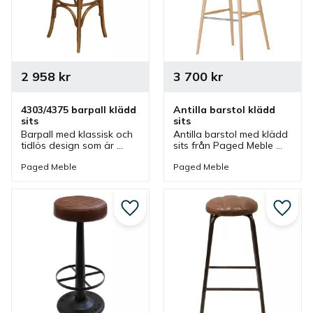
2 958
kr
3 700
kr
4303/4375 barpall klädd 
Antilla barstol klädd 
sits
sits
Barpall med klassisk och 
Antilla barstol med klädd 
tidlös design som är 
sits från Paged Meble 
tillverkad av böjträ och 
som finns i olika 
är en barpall som passar 
sitthöjder och färger. 
Paged Meble
Paged Meble
bra i café, restaurang 
Barstol som ingår i en 
men även i ett hem.
serie där flera möbler 
finns.
Lägg till i favoriter
Lägg ti