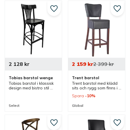
intressant i olika 
restauranger och barer.
restaurangmiljöer.
Lägg till i favoriter
Lägg ti
2 128
kr
2 159
kr
2 399
kr
Tobias barstol wenge
Trent barstol
Tobias barstol i klassisk 
Trent barstol med klädd 
design med bistro stil 
sits och rygg som finns i 
som har en dekorativ 
olika färger och har en 
Spara
10
%
rygg och träsits som 
klassisk design som 
passar bra i olika caféer, 
passar bra i olika barer, 
Select
Global
barer och restauranger.
caféer och restauranger.
Lägg till i favoriter
Lägg ti