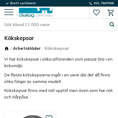
Brett sortiment
031-7607006
Favorite
Kund
Meny
Kökskepsar
Arbetskläder
Kökskepsar
Vi har kökskepsar i olika utföranden som passar bra i en
köksmiljö.
De flesta kökskepsarna ingår i en serie där det då finns
olika färger av samma modell.
Kökskepsar finns med nät upptill men även som har nät
och hårpåse.