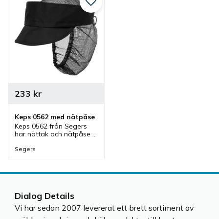
Lägg till i favoriter
233
kr
Keps 0562 med nätpåse
Keps 0562 från Segers 
har nättak och nätpåse 
som även är reglerbar 
med ett snöre. En 
Segers
kökskeps med hårnät 
och hårpåse som är bra i 
olika köksmiljöer.
Dialog Details
Vi har sedan 2007 levererat ett brett sortiment av