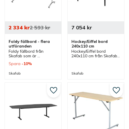
2 334
kr
2 593
kr
7 054
kr
Foldy fällbord - flera 
Hockey/Eiffel bord 
utföranden
240x110 cm
Foldy fällbord från 
Hockey/Eiffel bord 
Skafab som är 
240x110 cm från Skafab 
rektangulärt och kan 
som har en bordsskiva 
Spara
10
%
väljas i flera färger och 
med rundade gavlar. Ett 
storlekar. Bord som 
bord som passar bra 
Skafab
Skafab
passar bra som 
som konferensbord eller 
konferensbord och 
mötesbord.
mötesbord.
Lägg till i favoriter
Lägg ti