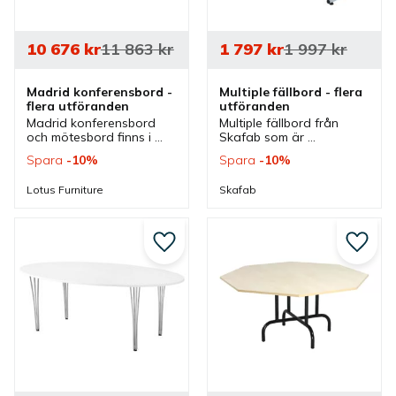
10 676
kr
11 863
kr
1 797
kr
1 997
kr
Madrid konferensbord - 
Multiple fällbord - flera 
flera utföranden
utföranden
Madrid konferensbord 
Multiple fällbord från 
och mötesbord finns i 
Skafab som är 
olika utföranden och har 
rektangulärt och finns i 
Spara
10
%
Spara
10
%
robust stativ med 
flera storlekar och 
slitstark bordsskiva som 
färger. Bord som passar 
Lotus Furniture
Skafab
passar bra i olika 
som konferensbord och 
mötesrum.
mötesbord.
Lägg till i favoriter
Lägg ti