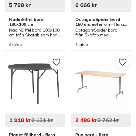
5 788
kr
6 666
kr
Nadir/Eiffel bord 
Octagon/Spider bord 
180x100 cm
160 diameter cm - flera 
färgval
Nadir/Eiffel bord 180x100 
Octagon/Spider bord 
cm från Skafab som har 
från Skafab med 
en oval bordsskiva. Ett 
oktagonformad 
bord som passar bra 
bordsskiva som finns i 
Skafab
Skafab
som konferensbord eller 
olika färger. Bord som 
mötesbord.
passar bra som 
konferensbord eller 
mötesbord.
Lägg till i favoriter
Lägg ti
1 918
kr
2 131
kr
2 486
kr
2 762
kr
Planet fällbord - flera 
Pux bord - flera 