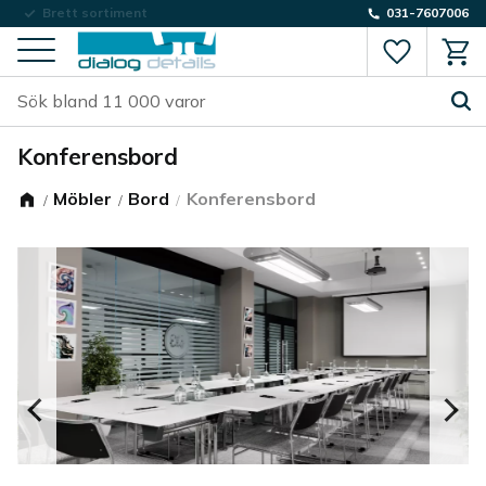
Låg fraktkostnad
031-7607006
Favorite
Kund
Meny
Konferensbord
Möbler
Bord
Konferensbord