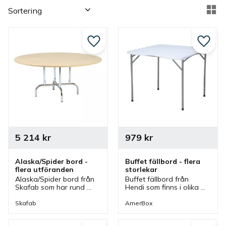
Välj sortering
Vä
Lägg till i favoriter
Lägg ti
5 214
kr
979
kr
Alaska/Spider bord - 
Buffet fällbord - flera 
flera utföranden
storlekar
Alaska/Spider bord från 
Buffet fällbord från 
Skafab som har rund 
Hendi som finns i olika 
bordsskiva och finns i 
storlekar. Praktiskt 
olika storlekar och 
ihopfällbart bord som är 
Skafab
AmerBox
färger. Bord som passar 
lätt att transportera och 
bra som konferensbord 
att förvara.