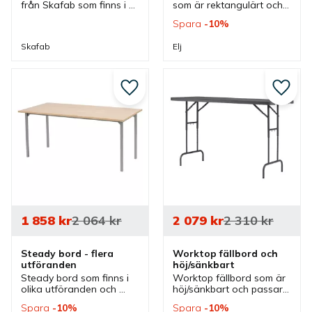
från Skafab som finns i 
som är rektangulärt och 
olika storlekar och 
kan väljas i flera färger 
Spara
10
%
färger. Bord som är bra 
och storlekar. Bord som 
skolbord och som lite 
passar bra som 
Skafab
Elj
högre mötesbord.
konferensbord och 
mötesbord.
Lägg till i favoriter
Lägg ti
1 858
kr
2 064
kr
2 079
kr
2 310
kr
Steady bord - flera 
Worktop fällbord och 
utföranden
höj/sänkbart
Steady bord som finns i 
Worktop fällbord som är 
olika utföranden och 
höj/sänkbart och passar 
passar bra i olika miljöer. 
bra som ett arbetsbord i 
Spara
10
%
Spara
10
%
Bord som passar bra 
ett garage. Men även 