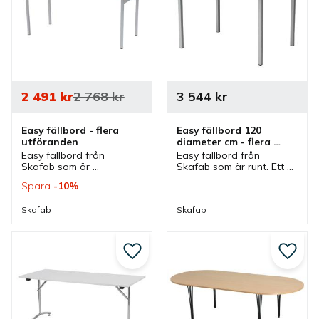
2 491
kr
2 768
kr
3 544
kr
Easy fällbord - flera 
Easy fällbord 120 
utföranden
diameter cm - flera 
färgval
Easy fällbord från 
Easy fällbord från 
Skafab som är 
Skafab som är runt. Ett 
rektangulärt och kan 
bord som är fällbart och 
Spara
10
%
väljas i flera färger och 
stapelbart när det är 
storlekar. Bord som är 
ihopfällt. Bord som kan 
Skafab
Skafab
fällbart och stapelbart 
väljas i flera olika färger.
när det är ihopfällt.
Lägg till i favoriter
Lägg ti