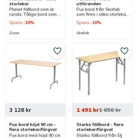
storlekar
utföranden
Planet fällbord som är 
Pux bord från Skafab 
runda. Tåliga bord som 
som finns i olika storlekar 
passar bra vid event och 
och färger. Bord som är 
Spara
10
%
Spara
10
%
catering men även som 
bra matbord, 
konferensbord i flera 
restaurangbord, 
Zown
Skafab
olika miljöer.
mötesbord och skolbord 
i flera olika miljöer.
Lägg till i favoriter
Lägg ti
3 128
kr
1 491
kr
1 656
kr
Pux bord höjd 90 cm - 
Starko fällbord - flera 
flera storlekar/färgval
storlekar/färgval
Pux bord med höjd 90 cm 
Starko fällbord från Elj 