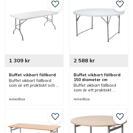
eller mötesbord.
Lägg till i favoriter
Lägg ti
1 309
kr
2 588
kr
Buffet vikbart fällbord
Buffet vikbart fällbord 
150 diameter cm
Buffet vikbart fällbord 
som är ett praktiskt och 
Buffet vikbart fällbord 
tåligt partybord, 
som är ett praktiskt 
cateringbord och 
ihopfällbart bord som är 
eventbord med 
lätt att transportera och 
AmerBox
AmerBox
ihopfällbar skiva.
att förvara.
Lägg till i favoriter
Lägg ti