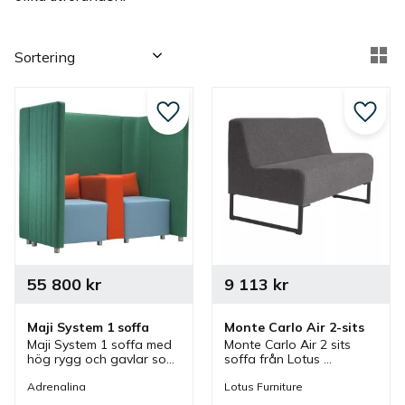
Välj sortering
Vä
Lägg till i favoriter
Lägg ti
55 800
kr
9 113
kr
Maji System 1 soffa
Monte Carlo Air 2-sits
Maji System 1 soffa med 
Monte Carlo Air 2 sits 
hög rygg och gavlar som 
soffa från Lotus 
har sömmar på ryggens 
Furniture. En soffa på 
baksida och ben som 
medar som är klädd och 
Adrenalina
Lotus Furniture
passar bra i olika 
ingår i en serie där olika 