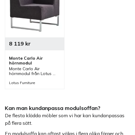
8 119
kr
Monte Carlo Air 
hörnmodul
Monte Carlo Air 
hörnmodul från Lotus 
Furniture. En hörndel på 
medar som är klädd och 
Lotus Furniture
ingår i en serie där olika 
moduler finns.
Kan man kundanpassa modulsoffan?
De flesta klädda möbler som vi har kan kundanpassas
på flera sätt.
En modulsoffa kan oftast väljas i flera olika färger och