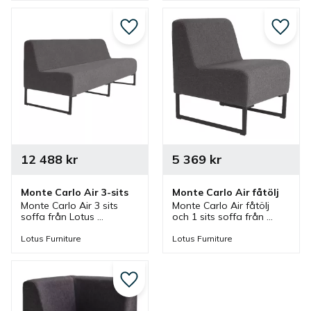
inomhusmiljöer.
moduler finns.
Lägg till i favoriter
Lägg ti
12 488
kr
5 369
kr
Monte Carlo Air 3-sits
Monte Carlo Air fåtölj
Monte Carlo Air 3 sits 
Monte Carlo Air fåtölj 
soffa från Lotus 
och 1 sits soffa från 
Furniture. En soffa på 
Lotus Furniture. En fåtölj 
medar som är klädd och 
på medar som är klädd 
Lotus Furniture
Lotus Furniture
ingår i en serie där olika 
och ingår i en serie där 
moduler finns.
olika moduler finns.
Lägg till i favoriter