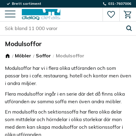
Brett sortiment
031-7607006
Favorite
Kund
Meny
Modulsoffor
Möbler
Soffor
Modulsoffor
Modulsoffor har vi i flera olika utföranden och som
passar bra i cafe, restaurang, hotell och kontor men även
i andra miljöer.
Flera modulsoffor ingår i en serie där det då finns olika
utföranden av samma soffa men även andra möbler.
En modulsoffa och sektionssoffa har flera olika delar
som mittdelar och hörndelar i olika storlekar där man
med dem kan skapa modulsoffor och sektionssoffor i
olika utföranden.