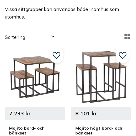
Vissa sittgrupper kan användas både inomhus som
utomhus.
Välj sortering
Vä
Lägg till i favoriter
Lägg ti
7 233
kr
8 101
kr
Mojito bord- och 
Mojito högt bord- och 
bänkset
bänkset