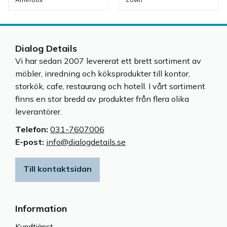
mycket mer.
skidanläggningar.
Dialog Details
Vi har sedan 2007 levererat ett brett sortiment av
möbler, inredning och köksprodukter till kontor,
storkök, cafe, restaurang och hotell. I vårt sortiment
finns en stor bredd av produkter från flera olika
leverantörer.
Telefon:
031-7607006
E-post:
info@dialogdetails.se
Till kontaktsidan
Information
Kundtjänst