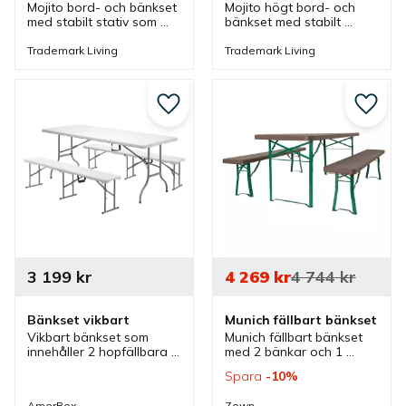
Mojito bord- och bänkset 
Mojito högt bord- och 
med stabilt stativ som 
bänkset med stabilt 
har sitsar och bordsskiva 
stativ som har sitsar och 
av trä som ger ett rustikt 
bordsskiva av trä som 
Trademark Living
Trademark Living
men även gediget 
ger ett rustikt men även 
utseende.
gediget utseende.
Lägg till i favoriter
Lägg ti
3 199
kr
4 269
kr
4 744
kr
Bänkset vikbart
Munich fällbart bänkset
Vikbart bänkset som 
Munich fällbart bänkset 
innehåller 2 hopfällbara 
med 2 bänkar och 1 
bänkar och 1 hopfällbart 
bord. Ett bänkset som 
Spara
10
%
bord som passar bra vid 
passar bra vid event, 
event, catering och till 
catering, marknader och 
AmerBox
Zown