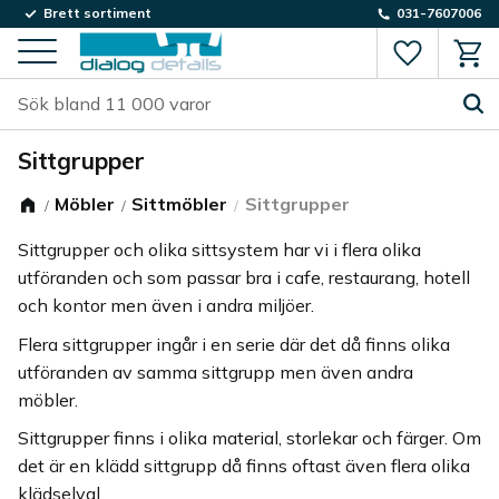
Brett sortiment
031-7607006
Favorite
Kund
Meny
Sittgrupper
Möbler
Sittmöbler
Sittgrupper
Sittgrupper och olika sittsystem har vi i flera olika
utföranden och som passar bra i cafe, restaurang, hotell
och kontor men även i andra miljöer.
Flera sittgrupper ingår i en serie där det då finns olika
utföranden av samma sittgrupp men även andra
möbler.
Sittgrupper finns i olika material, storlekar och färger. Om
det är en klädd sittgrupp då finns oftast även flera olika
klädselval.