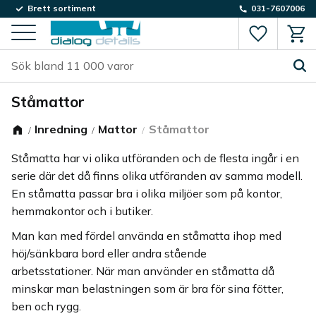
Brett sortiment
031-7607006
Favorite
Kund
Meny
Ståmattor
Inredning
Mattor
Ståmattor
Ståmatta har vi olika utföranden och de flesta ingår i en
serie där det då finns olika utföranden av samma modell.
En ståmatta passar bra i olika miljöer som på kontor,
hemmakontor och i butiker.
Man kan med fördel använda en ståmatta ihop med
höj/sänkbara bord eller andra stående
arbetsstationer. När man använder en ståmatta då
minskar man belastningen som är bra för sina fötter,
ben och rygg.