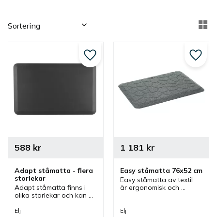
Välj sortering
Vä
Lägg till i favoriter
Lägg ti
588
kr
1 181
kr
Adapt ståmatta - flera 
Easy ståmatta 76x52 cm
storlekar
Easy ståmatta av textil 
Adapt ståmatta finns i 
är ergonomisk och 
olika storlekar och kan 
passar bra ihop med höj- 
användas i kontor, 
och sänkbara skrivbord. 
hemmakontor eller i 
Det finns även hål för 
Elj
Elj