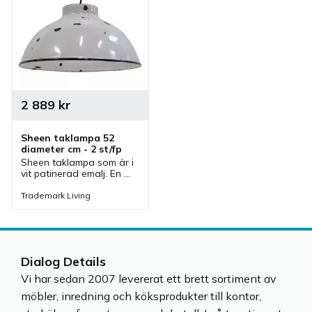
2 889
kr
Sheen taklampa 52 
diameter cm - 2 st/fp
Sheen taklampa som är i 
vit patinerad emalj. En 
taklampa med patinerad 
industristil som passar 
Trademark Living
bra i flera olika 
inredningar.
Dialog Details
Vi har sedan 2007 levererat ett brett sortiment av
möbler, inredning och köksprodukter till kontor,