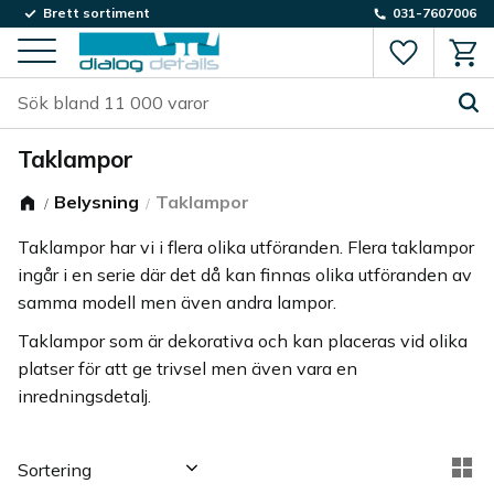
Brett sortiment
031-7607006
Favorite
Kund
Meny
Taklampor
Belysning
Taklampor
Taklampor har vi i flera olika utföranden. Flera taklampor
ingår i en serie där det då kan finnas olika utföranden av
samma modell men även andra lampor.
Taklampor som är dekorativa och kan placeras vid olika
platser för att ge trivsel men även vara en
inredningsdetalj.
Välj sortering
Vä