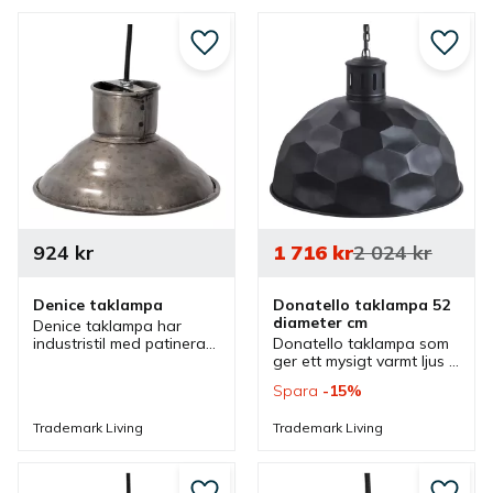
Lägg till i favoriter
Lägg ti
924
kr
1 716
kr
2 024
kr
Denice taklampa
Donatello taklampa 52 
diameter cm
Denice taklampa har 
industristil med patinerat 
Donatello taklampa som 
utseende som passar 
ger ett mysigt varmt ljus 
bra i olika miljöer och lika 
och som säkert drar 
Spara
15
%
snygg för sig själv över 
blickarna till sig med sin 
ett bord som i en grupp.
distinkta design i svart 
Trademark Living
Trademark Living
som är patinerad.