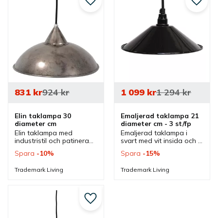
Lägg till i favoriter
Lägg ti
831
kr
924
kr
1 099
kr
1 294
kr
Elin taklampa 30 
Emaljerad taklampa 21 
diameter cm
diameter cm - 3 st/fp
Elin taklampa med 
Emaljerad taklampa i 
industristil och patinerad 
svart med vit insida och i 
som passar bra i olika 
en mindre storlek som 
Spara
10
%
Spara
15
%
miljöer men även lika 
kan hängas i en grupp 
snygg för sig själv över 
med flera eller för sig 
Trademark Living
Trademark Living
ett bord som i en grupp.
själv.
Lägg till i favoriter