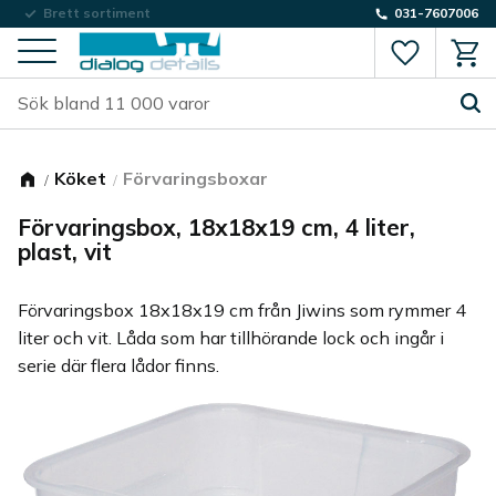
Låg fraktkostnad
Brett sortiment
031-7607006
Favorite
Kund
Meny
Köket
Förvaringsboxar
Förvaringsbox, 18x18x19 cm, 4 liter,
plast, vit
Förvaringsbox 18x18x19 cm från Jiwins som rymmer 4
liter och vit. Låda som har tillhörande lock och ingår i
serie där flera lådor finns.