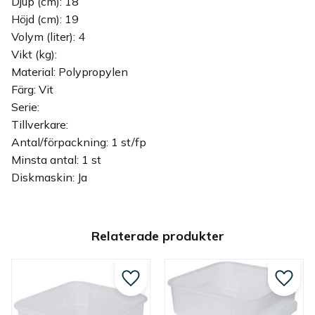
Djup (cm): 18
Höjd (cm): 19
Volym (liter): 4
Vikt (kg):
Material: Polypropylen
Färg: Vit
Serie:
Tillverkare:
Antal/förpackning: 1 st/fp
Minsta antal: 1 st
Diskmaskin: Ja
Relaterade produkter
Lägg till i favoriter
Lägg ti