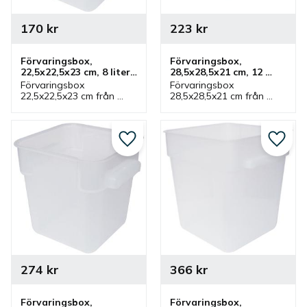
170
kr
223
kr
Förvaringsbox, 
Förvaringsbox, 
22,5x22,5x23 cm, 8 liter, 
28,5x28,5x21 cm, 12 
plast, vit
liter, plast, vit
Förvaringsbox 
Förvaringsbox 
22,5x22,5x23 cm från 
28,5x28,5x21 cm från 
Jiwins som rymmer 8 liter 
Jiwins som rymmer 12 
och vit. Låda som har 
liter och vit. Låda som 
tillhörande lock och ingår 
har tillhörande lock och 
i serie där flera lådor 
ingår i serie där flera 
Lägg till i favoriter
Lägg ti
finns.
lådor finns.
274
kr
366
kr
Förvaringsbox, 
Förvaringsbox, 