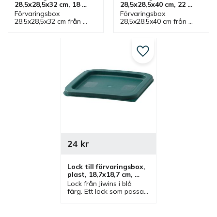
28,5x28,5x32 cm, 18 
28,5x28,5x40 cm, 22 
liter, plast, vit
liter, plast, vit
Förvaringsbox 
Förvaringsbox 
28,5x28,5x32 cm från 
28,5x28,5x40 cm från 
Jiwins som rymmer 18 
Jiwins som rymmer 22 
liter och vit. Låda som 
liter och vit. Låda som 
har tillhörande lock och 
har tillhörande lock och 
ingår i serie där flera 
ingår i serie där flera 
Lägg till i favoriter
lådor finns.
lådor finns.
24
kr
Lock till förvaringsbox, 
plast, 18,7x18,7 cm, 
grön
Lock från Jiwins i blå 
färg. Ett lock som passar 
vissa förvaringsboxar 
som rymmer 2 och 4 liter.