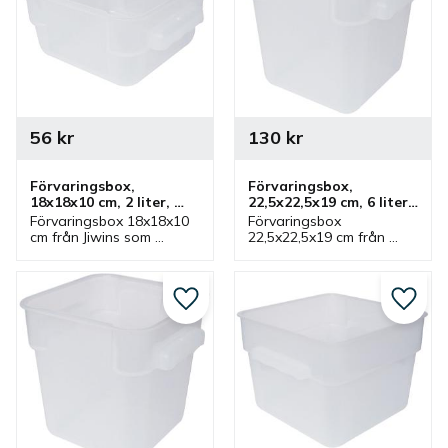
56
kr
130
kr
Förvaringsbox, 
Förvaringsbox, 
18x18x10 cm, 2 liter, 
22,5x22,5x19 cm, 6 liter, 
plast, vit
plast, vit
Förvaringsbox 18x18x10 
Förvaringsbox 
cm från Jiwins som 
22,5x22,5x19 cm från 
rymmer 2 liter och vit. 
Jiwins som rymmer 6 liter 
Låda som har tillhörande 
och vit. Låda som har 
lock och ingår i serie där 
tillhörande lock och ingår 
flera lådor finns.
i serie där flera lådor 
Lägg till i favoriter
Lägg ti
finns.