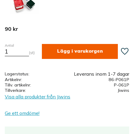
90
kr
Antal
Lägg ti
st
Leverans inom 1-7 dagar
Lagerstatus
Artikelnr
86-P061P
Tillv. artikelnr
P-061P
Tillverkare
Jiwins
Visa alla produkter från Jiwins
Ge ett omdöme!