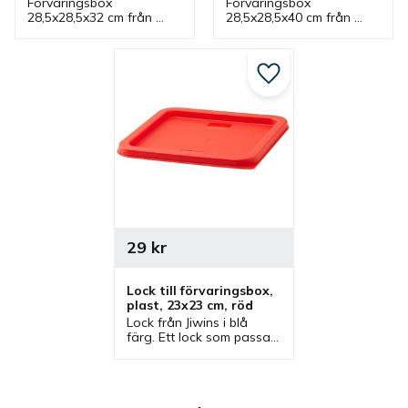
Förvaringsbox 
Förvaringsbox 
28,5x28,5x32 cm från 
28,5x28,5x40 cm från 
Jiwins som rymmer 18 
Jiwins som rymmer 22 
liter och vit. Låda som 
liter och vit. Låda som 
har tillhörande lock och 
har tillhörande lock och 
ingår i serie där flera 
ingår i serie där flera 
Lägg till i favoriter
lådor finns.
lådor finns.
29
kr
Lock till förvaringsbox, 
plast, 23x23 cm, röd
Lock från Jiwins i blå 
färg. Ett lock som passar 
vissa förvaringsboxar 
som rymmer 6 och 8 liter.