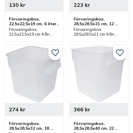
130
kr
223
kr
Förvaringsbox, 
Förvaringsbox, 
22,5x22,5x19 cm, 6 liter, 
28,5x28,5x21 cm, 12 
plast, vit
liter, plast, vit
Förvaringsbox 
Förvaringsbox 
22,5x22,5x19 cm från 
28,5x28,5x21 cm från 
Jiwins som rymmer 6 liter 
Jiwins som rymmer 12 
och vit. Låda som har 
liter och vit. Låda som 
tillhörande lock och ingår 
har tillhörande lock och 
i serie där flera lådor 
ingår i serie där flera 
Lägg till i favoriter
Lägg ti
finns.
lådor finns.
274
kr
366
kr
Förvaringsbox, 
Förvaringsbox, 
28,5x28,5x32 cm, 18 
28,5x28,5x40 cm, 22 
liter, plast, vit
liter, plast, vit