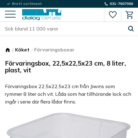
Låg fraktkostnad
Brett sortiment
031-7607006
Favorite
Kund
Meny
Köket
Förvaringsboxar
Förvaringsbox, 22,5x22,5x23 cm, 8 liter,
plast, vit
Förvaringsbox 22,5x22,5x23 cm från Jiwins som
rymmer 8 liter och vit. Låda som har tillhörande lock och
ingår i serie där flera lådor finns.