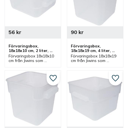
56
kr
90
kr
Förvaringsbox, 
Förvaringsbox, 
18x18x10 cm, 2 liter, 
18x18x19 cm, 4 liter, 
plast, vit
plast, vit
Förvaringsbox 18x18x10 
Förvaringsbox 18x18x19 
cm från Jiwins som 
cm från Jiwins som 
rymmer 2 liter och vit. 
rymmer 4 liter och vit. 
Låda som har tillhörande 
Låda som har tillhörande 
lock och ingår i serie där 
lock och ingår i serie där 
flera lådor finns.
flera lådor finns.
Lägg till i favoriter
Lägg ti