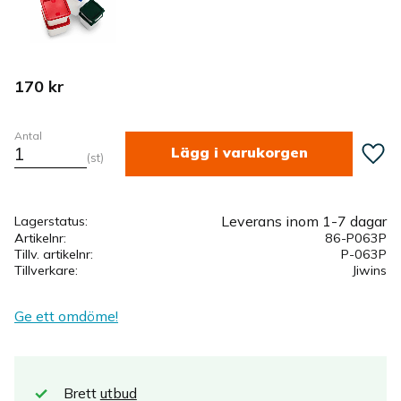
170
kr
Antal
Lägg ti
st
Leverans inom 1-7 dagar
Lagerstatus
Artikelnr
86-P063P
Tillv. artikelnr
P-063P
Tillverkare
Jiwins
Ge ett omdöme!
Brett
utbud