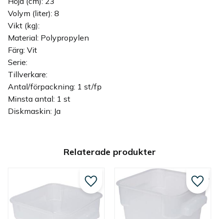
Höjd (cm): 23
Volym (liter): 8
Vikt (kg):
Material: Polypropylen
Färg: Vit
Serie:
Tillverkare:
Antal/förpackning: 1 st/fp
Minsta antal: 1 st
Diskmaskin: Ja
Relaterade produkter
Lägg till i favoriter
Lägg ti