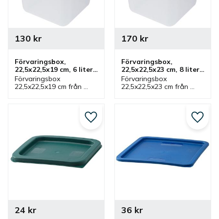
130
kr
170
kr
Förvaringsbox, 
Förvaringsbox, 
22,5x22,5x19 cm, 6 liter, 
22,5x22,5x23 cm, 8 liter, 
plast, vit
plast, vit
Förvaringsbox 
Förvaringsbox 
22,5x22,5x19 cm från 
22,5x22,5x23 cm från 
Jiwins som rymmer 6 liter 
Jiwins som rymmer 8 liter 
och vit. Låda som har 
och vit. Låda som har 
tillhörande lock och ingår 
tillhörande lock och ingår 
i serie där flera lådor 
i serie där flera lådor 
Lägg till i favoriter
Lägg ti
finns.
finns.
24
kr
36
kr