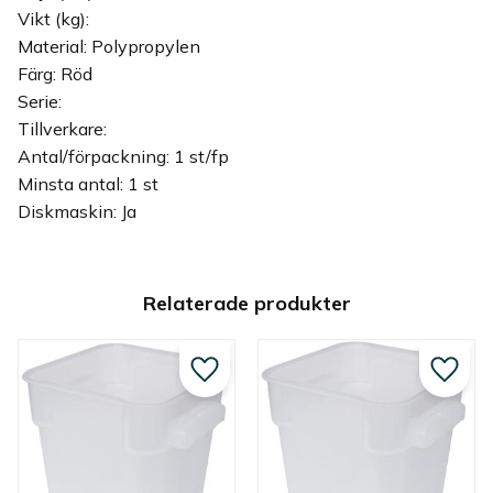
Vikt (kg):
Material: Polypropylen
Färg: Röd
Serie:
Tillverkare:
Antal/förpackning: 1 st/fp
Minsta antal: 1 st
Diskmaskin: Ja
Relaterade produkter
Lägg till i favoriter
Lägg ti