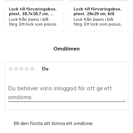
Lock till förvaringsbox, 
Lock till förvaringsbox, 
plast, 18,7x18,7 cm, 
plast, 29x29 cm, blå
grön
Lock från Jiwins i blå 
Lock från Jiwins i blå 
färg. Ett lock som passar 
färg. Ett lock som passar 
vissa förvaringsboxar 
vissa förvaringsboxar 
som rymmer 2 och 4 liter.
som rymmer 12, 18 och 
22 liter.
Omdömen
Du
Bli den första att lämna ett omdöme.