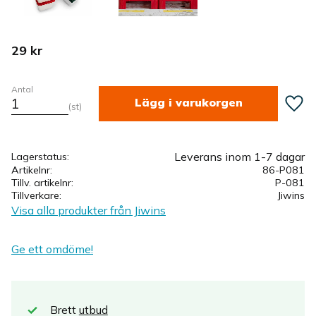
29
kr
Antal
Lägg ti
st
Leverans inom 1-7 dagar
Lagerstatus
Artikelnr
86-P081
Tillv. artikelnr
P-081
Tillverkare
Jiwins
Visa alla produkter från Jiwins
Ge ett omdöme!
Brett
utbud