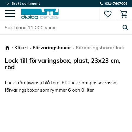
Brett sortiment
031-7607006
Favorite
Kund
Meny
Köket
Förvaringsboxar
Förvaringsboxar lock
Lock till förvaringsbox, plast, 23x23 cm,
röd
Lock från Jiwins i blå färg. Ett lock som passar vissa
förvaringsboxar som rymmer 6 och 8 liter.