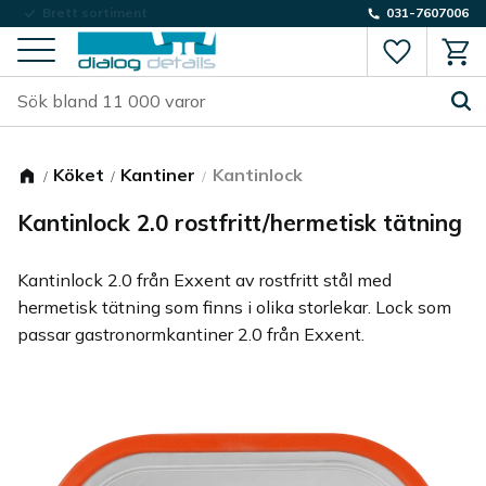
Låg fraktkostnad
031-7607006
Favorite
Kund
Meny
Köket
Kantiner
Kantinlock
Kantinlock 2.0 rostfritt/hermetisk tätning
Kantinlock 2.0 från Exxent av rostfritt stål med
hermetisk tätning som finns i olika storlekar. Lock som
passar gastronormkantiner 2.0 från Exxent.