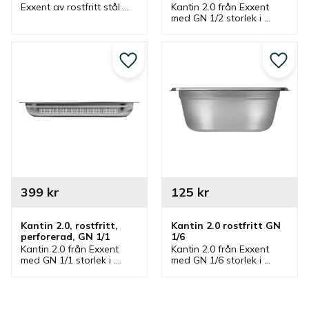
Exxent av rostfritt stål 
Kantin 2.0 från Exxent 
som finns i olika 
med GN 1/2 storlek i 
storlekar. Lock som 
rostfritt stål och 
passar 
perforerad som finns i 
gastronormkantiner 2.0 
olika höjder. En 
från Exxent och passar 
gastronormkantin som 
Lägg till i favoriter
Lägg ti
bra i storkök.
passar bra i storkök.
399
kr
125
kr
Kantin 2.0, rostfritt, 
Kantin 2.0 rostfritt GN 
perforerad, GN 1/1
1/6
Kantin 2.0 från Exxent 
Kantin 2.0 från Exxent 
med GN 1/1 storlek i 
med GN 1/6 storlek i 
rostfritt stål och 
rostfritt stål som finns i 
perforerad som finns i 
olika höjder. En 
olika höjder. En 
gastronormkantin som 
gastronormkantin som 
passar bra i storkök.