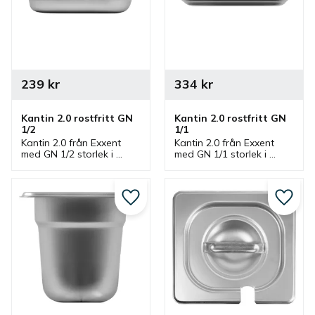
239
kr
334
kr
Kantin 2.0 rostfritt GN 
Kantin 2.0 rostfritt GN 
1/2
1/1
Kantin 2.0 från Exxent 
Kantin 2.0 från Exxent 
med GN 1/2 storlek i 
med GN 1/1 storlek i 
rostfritt stål som finns i 
rostfritt stål som finns i 
olika höjder. En 
olika höjder. En 
gastronormkantin som 
gastronormkantin som 
passar bra i storkök.
passar bra i storkök.
Lägg till i favoriter
Lägg ti