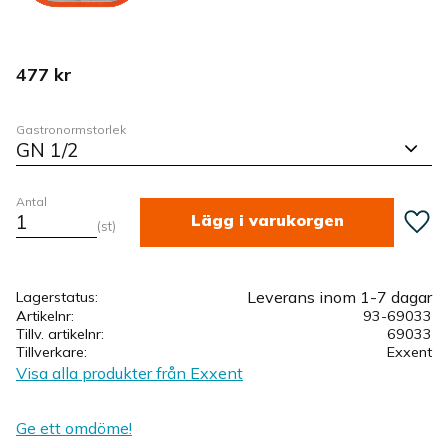
477
kr
Gastronormstorlek
Antal
Lägg ti
st
Leverans inom 1-7 dagar
Lagerstatus
Artikelnr
93-69033
Tillv. artikelnr
69033
Tillverkare
Exxent
Visa alla produkter från Exxent
Ge ett omdöme!