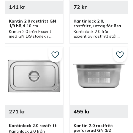
141
kr
72
kr
Kantin 2.0 rostfritt GN 
Kantinlock 2.0, 
1/9 höjd 10 cm
rostfritt, uttag för ösa, 
GN 1/6
Kantin 2.0 från Exxent 
Kantinlock 2.0 från 
med GN 1/9 storlek i 
Exxent av rostfritt stål 
rostfritt stål med höjd 10 
med uttag för ösa med 
cm. En gastronormkantin 
GN 1/6 storlek. Lock som 
som passar bra i storkök.
passar 
gastronormkantiner 2.0 
Lägg till i favoriter
Lägg ti
GN 1/6 från Exxent.
271
kr
455
kr
Kantinlock 2.0 rostfritt
Kantin 2.0 rostfritt 
perforerad GN 1/2
Kantinlock 2.0 från 