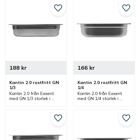
Lägg till i favoriter
Lägg ti
188
kr
166
kr
Kantin 2.0 rostfritt GN 
Kantin 2.0 rostfritt GN 
1/3
1/4
Kantin 2.0 från Exxent 
Kantin 2.0 från Exxent 
med GN 1/3 storlek i 
med GN 1/4 storlek i 
rostfritt stål som finns i 
rostfritt stål som finns i 
olika höjder. En 
olika höjder. En 
gastronormkantin som 
gastronormkantin som 
passar bra i storkök.
passar bra i storkök.
Lägg till i favoriter
Lägg ti