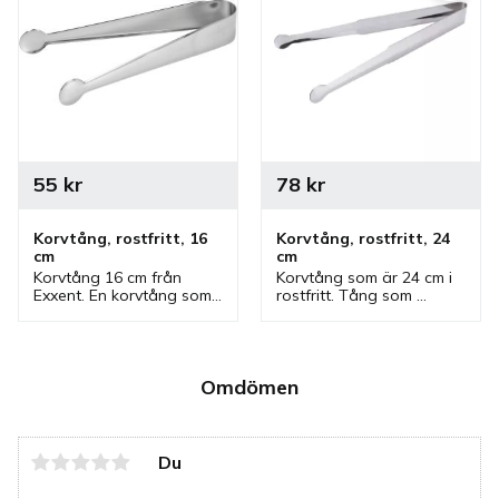
55
kr
78
kr
Korvtång, rostfritt, 16 
Korvtång, rostfritt, 24 
cm
cm
Korvtång 16 cm från 
Korvtång som är 24 cm i 
Exxent. En korvtång som 
rostfritt. Tång som 
ingår i en serie där flera 
passar bra i olika miljöer 
storlekar finns. Korvtång 
som i kiosk och gatukök 
för kiosk, gatukök och 
men även intressant i 
för många fler miljöer.
andra miljöer också.
Omdömen
Du