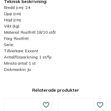
Teknisk beskrivning:
Bredd (cm): 24
Djup (cm):
Höjd (cm):
Vikt (kg):
Material: Rostfritt 18/10 stål
Färg: Rostfritt
Serie:
Tillverkare: Exxent
Antal/förpackning: 1 st/fp
Minsta antal: 1 st
Diskmaskin: Ja
Relaterade produkter
Lägg till i favoriter
Lägg ti