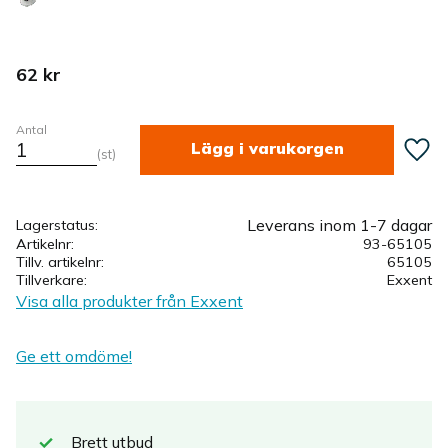
62
kr
Antal
Lägg ti
st
Leverans inom 1-7 dagar
Lagerstatus
Artikelnr
93-65105
Tillv. artikelnr
65105
Tillverkare
Exxent
Visa alla produkter från Exxent
Ge ett omdöme!
Brett
utbud