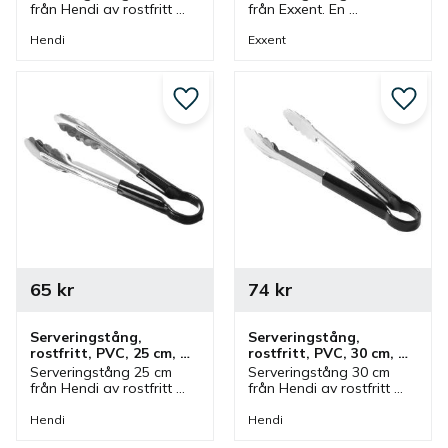
från Hendi av rostfritt 
från Exxent. En 
stål med handtag av 
serveringstång av 
PVC i röd färg. Tång 
rostfritt stål som är ett 
Hendi
Exxent
som ingår i en serie där 
bra multifunktionellt 
olika färger finns och 
redskap vid servering 
storlekar.
och vid bufféer.
Lägg till i favoriter
Lägg ti
65
kr
74
kr
Serveringstång, 
Serveringstång, 
rostfritt, PVC, 25 cm, 
rostfritt, PVC, 30 cm, 
svart
svart
Serveringstång 25 cm 
Serveringstång 30 cm 
från Hendi av rostfritt 
från Hendi av rostfritt 
stål med handtag av 
stål med handtag av 
PVC i svart färg. Tång 
PVC i svart färg. Tång 
Hendi
Hendi
som ingår i en serie där 
som ingår i en serie där 