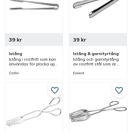
39
kr
39
kr
Istång
Istång & garnityrtång
Istång i rostfritt som kan 
Istång och garnityrtång 
användas för plocka upp 
av rostfritt stål som är 
isbitar men även olika 
från Exxent. En klassisk 
garnityrer och passar 
tång som är bra för att 
Östlin
Exxent
bra i flera olika miljöer.
plocka upp isbitar och 
olika garnityrer.
Lägg till i favoriter
Lägg ti