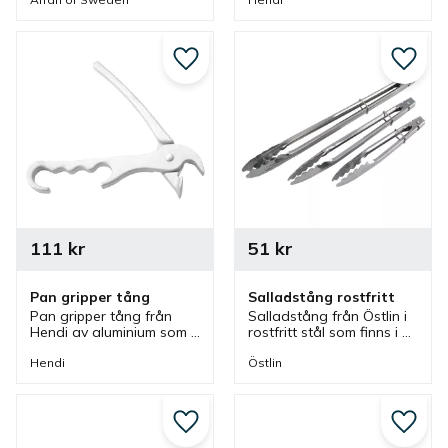
sallad i flera olika miljöer.
enkelt tag i pizzaformen.
Lägg till i favoriter
Lägg ti
111
kr
51
kr
Pan gripper tång
Salladstång rostfritt
Pan gripper tång från 
Salladstång från Östlin i 
Hendi av aluminium som 
rostfritt stål som finns i 
passar bra till flera olika 
olika storlekar. Tång som 
pizzaformar. Med tången 
är bra till sallad men 
Hendi
Östlin
greppar men enkelt tag i 
även kan användas till 
pizzaformen.
annat.
Lägg till i favoriter
Lägg ti