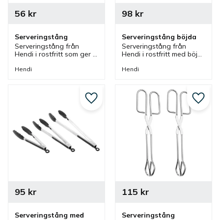
56
kr
98
kr
Serveringstång
Serveringstång böjda
Serveringstång från 
Serveringstång från 
Hendi i rostfritt som ger 
Hendi i rostfritt med böjd 
säker och enkel servering 
design som ger säker 
av mat vid olika miljöer. 
och enkel servering av 
Hendi
Hendi
Tång är tålig och klarar 
mat vid olika miljöer.
daglig användning.
Lägg till i favoriter
Lägg ti
95
kr
115
kr
Serveringstång med 
Serveringstång 