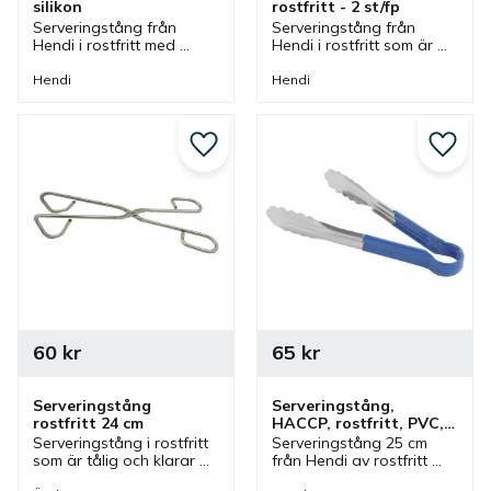
silikon
rostfritt - 2 st/fp
Serveringstång från 
Serveringstång från 
Hendi i rostfritt med 
Hendi i rostfritt som är 
värmebeständigt silikon 
bra universal redskap för 
och mjukt handtag som 
säker och hygienisk 
Hendi
Hendi
har låsning. Tång som är 
servering av mat vid 
bra vid servering i olika 
olika miljöer.
miljöer.
Lägg till i favoriter
Lägg ti
60
kr
65
kr
Serveringstång 
Serveringstång, 
rostfritt 24 cm
HACCP, rostfritt, PVC, 
25 cm, blå
Serveringstång i rostfritt 
Serveringstång 25 cm 
som är tålig och klarar 
från Hendi av rostfritt 
daglig användning men 
stål med handtag av 