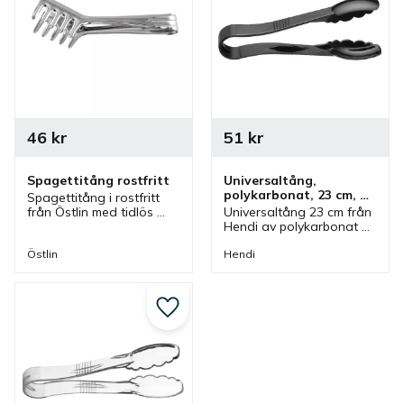
46
kr
51
kr
Spagettitång rostfritt
Universaltång, 
polykarbonat, 23 cm, 
Spagettitång i rostfritt 
svart
från Östlin med tidlös 
Universaltång 23 cm från 
design som är tålig och 
Hendi av polykarbonat 
bra vid servering av 
som är svart. Tång som 
pasta.
ingår i en serie där olika 
Östlin
Hendi
färger finns.
Lägg till i favoriter