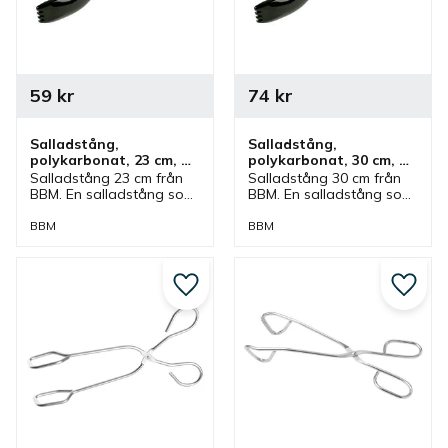
59
kr
74
kr
Salladstång, 
Salladstång, 
polykarbonat, 23 cm, 
polykarbonat, 30 cm, 
svart
svart
Salladstång 23 cm från 
Salladstång 30 cm från 
BBM. En salladstång som 
BBM. En salladstång som 
är tillverkad av 
är tillverkad av 
polykarbonat och är 
polykarbonat och är 
BBM
BBM
svart. Tång som passar 
svart. Tång som passar 
bra till sallader och 
bra till sallader och 
grytor.
grytor.
Lägg till i favoriter
Lägg ti