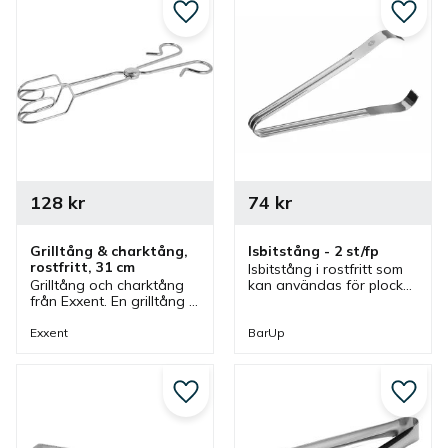
Lägg till i favoriter
Lägg ti
128
kr
74
kr
Grilltång & charktång, 
Isbitstång - 2 st/fp
rostfritt, 31 cm
Isbitstång i rostfritt som 
Grilltång och charktång 
kan användas för plocka 
från Exxent. En grilltång 
upp isbitar och passar 
och charktång som är 
bra i flera olika miljöer.
multifunktionell och 
Exxent
BarUp
passar bra i flera olika 
miljöer.
Lägg till i favoriter
Lägg ti