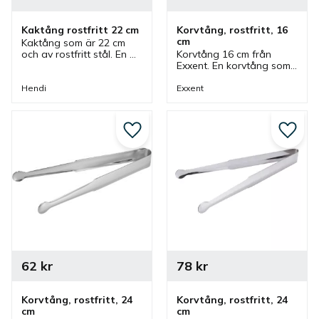
Kaktång rostfritt 22 cm
Korvtång, rostfritt, 16 
cm
Kaktång som är 22 cm 
och av rostfritt stål. En 
Korvtång 16 cm från 
tång som passar bra vid 
Exxent. En korvtång som 
servering av kakor och 
ingår i en serie där flera 
bullar.
storlekar finns. Korvtång 
Hendi
Exxent
för kiosk, gatukök och 
för många fler miljöer.
Lägg till i favoriter
Lägg ti
62
kr
78
kr
Korvtång, rostfritt, 24 
Korvtång, rostfritt, 24 
cm
cm