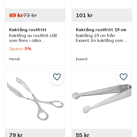
69
kr
73
kr
101
kr
Kaktång rostfritt
Kaktång rostfritt 19 cm
Kaktång av rostfritt stål 
Kaktång 19 cm från 
som finns i olika 
Exxent. En kaktång som 
storlekar. Dekorativa 
är tillverkad av rostfritt 
Spara
5
%
tänger som passar bra 
stål och som är slitstark 
vid servering av kakor 
men även tålig.
Hendi
Exxent
och bullar.
Lägg till i favoriter
Lägg ti
79
kr
55
kr