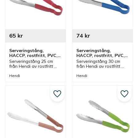
65
kr
74
kr
Serveringstång, 
Serveringstång, 
HACCP, rostfritt, PVC, 
HACCP, rostfritt, PVC, 
25 cm, röd
30 cm, blå
Serveringstång 25 cm 
Serveringstång 30 cm 
från Hendi av rostfritt 
från Hendi av rostfritt 
stål med handtag av 
stål med handtag av 
PVC i röd färg. Tång 
PVC i blå färg. Tång som 
Hendi
Hendi
som ingår i en serie där 
ingår i en serie där olika 
olika färger finns och 
färger finns och storlekar.
storlekar.
Lägg till i favoriter
Lägg ti