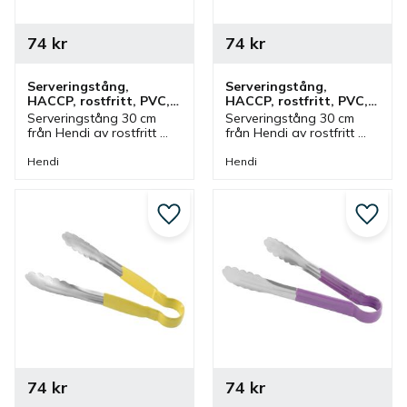
74
kr
74
kr
Serveringstång, 
Serveringstång, 
HACCP, rostfritt, PVC, 
HACCP, rostfritt, PVC, 
30 cm, brun
30 cm, grön
Serveringstång 30 cm 
Serveringstång 30 cm 
från Hendi av rostfritt 
från Hendi av rostfritt 
stål med handtag av 
stål med handtag av 
PVC i brun färg. Tång 
PVC i grön färg. Tång 
Hendi
Hendi
som ingår i en serie där 
som ingår i en serie där 
olika färger finns och 
olika färger finns och 
storlekar.
storlekar.
Lägg till i favoriter
Lägg ti
74
kr
74
kr