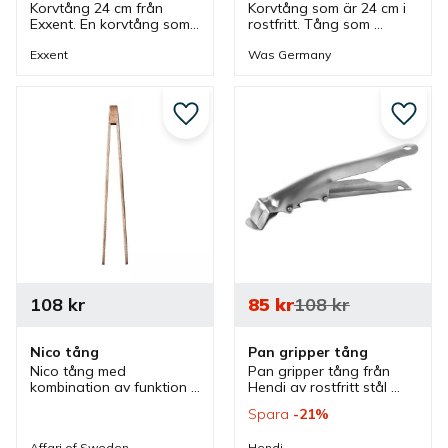
Korvtång 24 cm från 
Korvtång som är 24 cm i 
Exxent. En korvtång som 
rostfritt. Tång som 
ingår i en serie där flera 
passar bra i olika miljöer 
storlekar finns. Korvtång 
som i kiosk och gatukök 
Exxent
Was Germany
för kiosk, gatukök och 
men även intressant i 
för många fler miljöer.
andra miljöer också.
Lägg till i favoriter
Lägg ti
108
kr
85
kr
108
kr
Nico tång
Pan gripper tång
Nico tång med 
Pan gripper tång från 
kombination av funktion 
Hendi av rostfritt stål 
och form som kan 
som passar bra till flera 
Spara
21
%
användas till stekning, 
olika pizzaformar. Med 
grillning och hantering av 
tången greppar men 
Affari of Sweden
Hendi