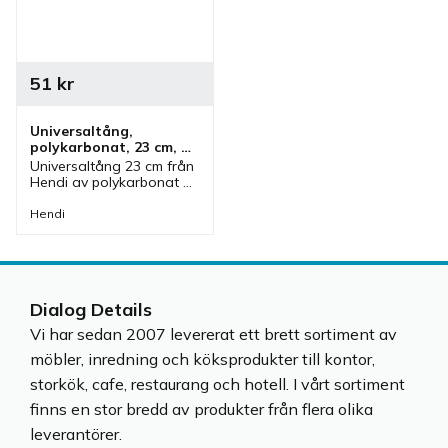
51
kr
Universaltång, 
polykarbonat, 23 cm, 
transparent
Universaltång 23 cm från 
Hendi av polykarbonat 
som är transparent. 
Tång som ingår i en serie 
Hendi
där olika färger finns.
Dialog Details
Vi har sedan 2007 levererat ett brett sortiment av
möbler, inredning och köksprodukter till kontor,
storkök, cafe, restaurang och hotell. I vårt sortiment
finns en stor bredd av produkter från flera olika
leverantörer.