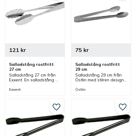
121
kr
75
kr
Salladstång rostfritt 
Salladstång rostfritt 
27 cm
29 cm
Salladstång 27 cm från 
Salladstång 29 cm från 
Exxent. En salladstång 
Östlin med stilren design 
som är tillverkad av 
som är tillverkad av 
rostfritt stål i ett stycke. 
rostfritt stål och passar 
Exxent
Östlin
Tång som är stilig, 
bra som salladstång.
greppvänlig och tålig.
Lägg till i favoriter
Lägg ti