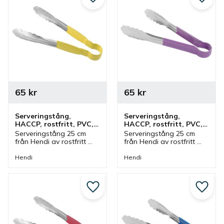
Lägg till i favoriter
Lägg ti
65
kr
65
kr
Serveringstång, 
Serveringstång, 
HACCP, rostfritt, PVC, 
HACCP, rostfritt, PVC, 
25 cm, gul
25 cm, lila
Serveringstång 25 cm 
Serveringstång 25 cm 
från Hendi av rostfritt 
från Hendi av rostfritt 
stål med handtag av 
stål med handtag av 
PVC i gul färg. Tång som 
PVC i lila färg. Tång som 
Hendi
Hendi
ingår i en serie där olika 
ingår i en serie där olika 
färger finns och storlekar.
färger finns och storlekar.
Lägg till i favoriter
Lägg ti