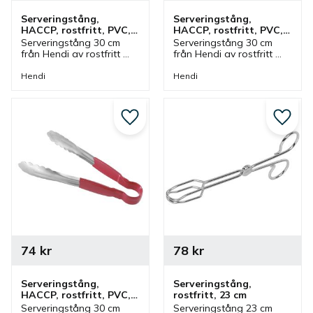
Serveringstång, 
Serveringstång, 
HACCP, rostfritt, PVC, 
HACCP, rostfritt, PVC, 
30 cm, gul
30 cm, lila
Serveringstång 30 cm 
Serveringstång 30 cm 
från Hendi av rostfritt 
från Hendi av rostfritt 
stål med handtag av 
stål med handtag av 
PVC i gul färg. Tång som 
PVC i lila färg. Tång som 
Hendi
Hendi
ingår i en serie där olika 
ingår i en serie där olika 
färger finns och storlekar.
färger finns och storlekar.
Lägg till i favoriter
Lägg ti
74
kr
78
kr
Serveringstång, 
Serveringstång, 
HACCP, rostfritt, PVC, 
rostfritt, 23 cm
30 cm, röd
Serveringstång 30 cm 
Serveringstång 23 cm 