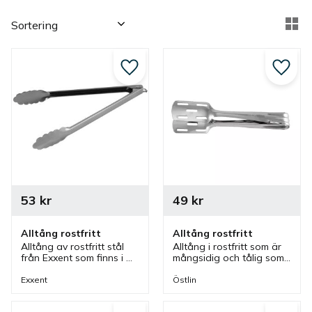
Välj sortering
Vä
Lägg till i favoriter
Lägg ti
53
kr
49
kr
Alltång rostfritt
Alltång rostfritt
Alltång av rostfritt stål 
Alltång i rostfritt som är 
från Exxent som finns i 
mångsidig och tålig som 
olika storlekar. Tänger 
kan användas som 
som är bra som 
kaktång men även 
Exxent
Östlin
salladstång, stektång 
praktisk till mycket mer 
och mycket mer.
och i flera olika miljöer.