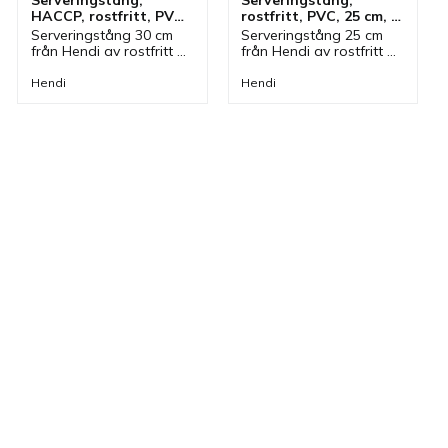
Serveringstång, 
Serveringstång, 
HACCP, rostfritt, PVC, 
rostfritt, PVC, 25 cm, 
30 cm, röd
svart
Serveringstång 30 cm 
Serveringstång 25 cm 
från Hendi av rostfritt 
från Hendi av rostfritt 
stål med handtag av 
stål med handtag av 
PVC i röd färg. Tång 
PVC i svart färg. Tång 
Hendi
Hendi
som ingår i en serie där 
som ingår i en serie där 
olika färger finns och 
olika färger finns och 
storlekar.
storlekar.
till i favoriter