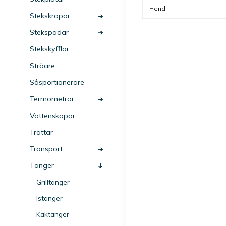
stål med handtag av 
PVC i svart färg. Tång 
Hendi
Stekskrapor
som ingår i en serie där
olika färger finns och 
Stekspadar
storlekar.
Stekskyfflar
Ströare
Såsportionerare
Termometrar
Vattenskopor
Trattar
Transport
Tänger
Grilltänger
Istänger
Kaktänger