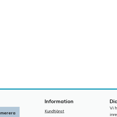
Information
Di
Vi 
Kundtjänst
umerera
inr