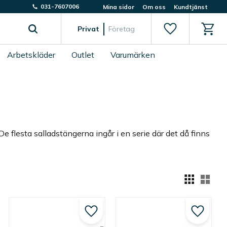
031-7607006
Mina sidor
Om oss
Kundtjänst
Favoriter
Kundv
Privat
Företag
Arbetskläder
Outlet
Varumärken
 De flesta salladstängerna ingår i en serie där det då finns
Välj
till i favoriter
Lägg till i favoriter
Lägg till