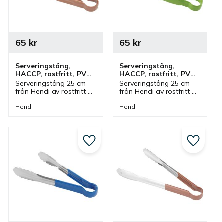
65
kr
65
kr
Serveringstång, 
Serveringstång, 
HACCP, rostfritt, PVC, 
HACCP, rostfritt, PVC, 
25 cm, brun
25 cm, grön
Serveringstång 25 cm 
Serveringstång 25 cm 
från Hendi av rostfritt 
från Hendi av rostfritt 
stål med handtag av 
stål med handtag av 
PVC i brun färg. Tång 
PVC i grön färg. Tång 
Hendi
Hendi
som ingår i en serie där 
som ingår i en serie där 
olika färger finns och 
olika färger finns och 
storlekar.
storlekar.
till i favoriter
Lägg till i favoriter
Lägg till