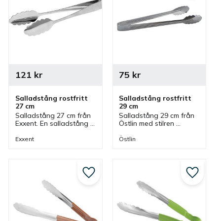
121
kr
75
kr
Salladstång rostfritt 
Salladstång rostfritt 
27 cm
29 cm
Salladstång 27 cm från 
Salladstång 29 cm från 
Exxent. En salladstång 
Östlin med stilren 
som är tillverkad av 
design som är tillverkad 
rostfritt stål i ett stycke. 
av rostfritt stål och 
Exxent
Östlin
Tång som är stilig, 
passar bra som 
greppvänlig och tålig.
salladstång.
till i favoriter
Lägg till i favoriter
Lägg till