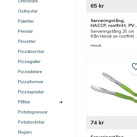
Omrörare
65
kr
Osthyvlar
Serveringstång, 
Paletter
HACCP, rostfritt, PVC,
25 cm, gul
Serveringstång 25 cm 
Penslar
från Hendi av rostfritt 
stål med handtag av 
Pincetter
PVC i gul färg. Tång 
Hendi
som ingår i en serie där
Pizzaborstar
olika färger finns och 
storlekar.
Pizzagaller
Pizzadelare
Pizzaformar
Pizzaspadar
Plåtar
Potatispressar
74
kr
Potatisstötar
Rivjärn