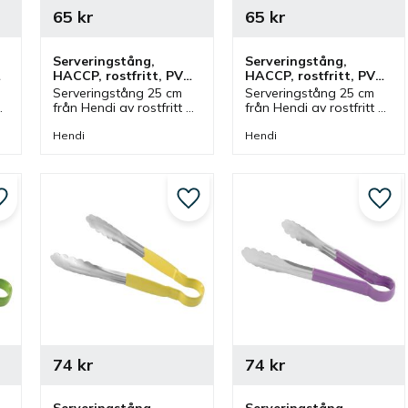
65
kr
65
kr
Serveringstång, 
Serveringstång, 
 
HACCP, rostfritt, PVC, 
HACCP, rostfritt, PVC, 
25 cm, lila
25 cm, röd
Serveringstång 25 cm 
Serveringstång 25 cm 
från Hendi av rostfritt 
från Hendi av rostfritt 
stål med handtag av 
stål med handtag av 
PVC i lila färg. Tång 
PVC i röd färg. Tång 
Hendi
Hendi
 
som ingår i en serie där 
som ingår i en serie där 
olika färger finns och 
olika färger finns och 
storlekar.
storlekar.
Lägg till i favoriter
Lägg till i favoriter
Lägg 
74
kr
74
kr