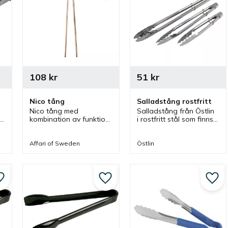
108
kr
51
kr
Nico tång
Salladstång rostfritt
Nico tång med 
Salladstång från Östlin 
kombination av funktion 
i rostfritt stål som finns i 
och form som kan 
olika storlekar. Tång 
användas till stekning, 
som är bra till sallad 
grillning och hantering 
men även kan 
Affari of Sweden
Östlin
av sallad i flera olika 
användas till annat.
miljöer.
Lägg till i favoriter
Lägg till i favoriter
Lägg 