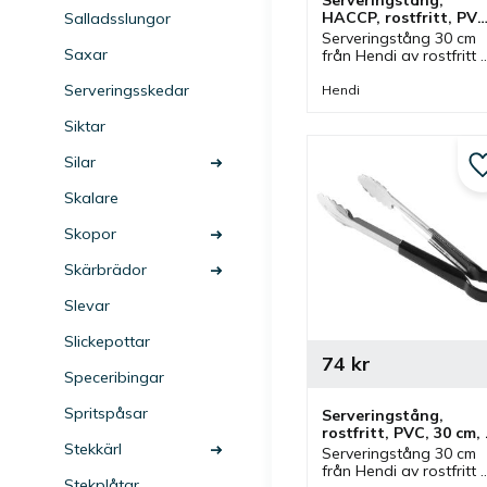
Serveringstång, 
HACCP, rostfritt, PVC,
Salladsslungor
30 cm, grön
Serveringstång 30 cm 
Saxar
från Hendi av rostfritt 
stål med handtag av 
PVC i grön färg. Tång 
Serveringsskedar
Hendi
som ingår i en serie där
olika färger finns och 
Siktar
storlekar.
Silar
Skalare
Skopor
Skärbrädor
Slevar
Slickepottar
74
kr
Speceribingar
Spritspåsar
Serveringstång, 
rostfritt, PVC, 30 cm, 
Stekkärl
svart
Serveringstång 30 cm 
från Hendi av rostfritt 
Stekplåtar