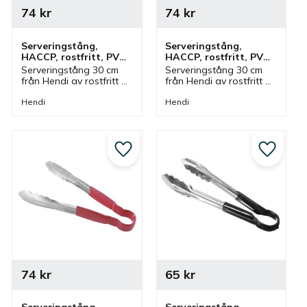
74
kr
74
kr
Serveringstång, 
Serveringstång, 
HACCP, rostfritt, PVC, 
HACCP, rostfritt, PVC, 
30 cm, blå
30 cm, brun
Serveringstång 30 cm 
Serveringstång 30 cm 
från Hendi av rostfritt 
från Hendi av rostfritt 
stål med handtag av 
stål med handtag av 
PVC i blå färg. Tång 
PVC i brun färg. Tång 
Hendi
Hendi
som ingår i en serie där 
som ingår i en serie där 
olika färger finns och 
olika färger finns och 
storlekar.
storlekar.
till i favoriter
Lägg till i favoriter
Lägg till
74
kr
65
kr