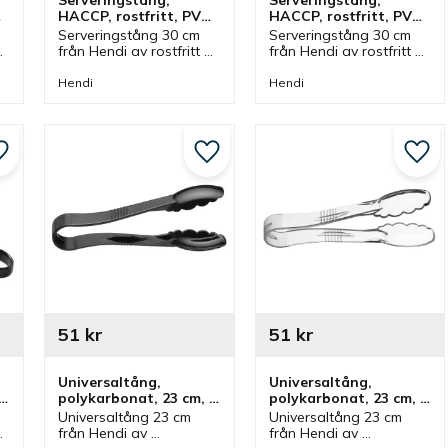
Serveringstång, 
Serveringstång, 
 
HACCP, rostfritt, PVC, 
HACCP, rostfritt, PVC, 
30 cm, gul
30 cm, lila
Serveringstång 30 cm 
Serveringstång 30 cm 
från Hendi av rostfritt 
från Hendi av rostfritt 
stål med handtag av 
stål med handtag av 
PVC i gul färg. Tång 
PVC i lila färg. Tång 
Hendi
Hendi
 
som ingår i en serie där 
som ingår i en serie där 
olika färger finns och 
olika färger finns och 
storlekar.
storlekar.
Lägg till i favoriter
Lägg till i favoriter
Lägg 
51
kr
51
kr
Universaltång, 
Universaltång, 
polykarbonat, 23 cm, 
polykarbonat, 23 cm, 
svart
transparent
Universaltång 23 cm 
Universaltång 23 cm 
från Hendi av 
från Hendi av 