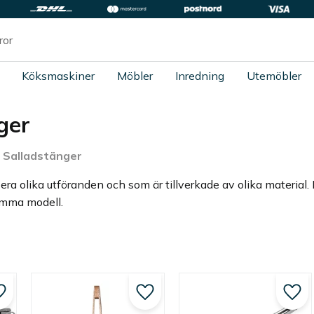
Köksmaskiner
Möbler
Inredning
Utemöbler
ger
Salladstänger
flera olika utföranden och som är tillverkade av olika material.
amma modell.
Lägg till i favoriter
Lägg till i favoriter
Lägg 