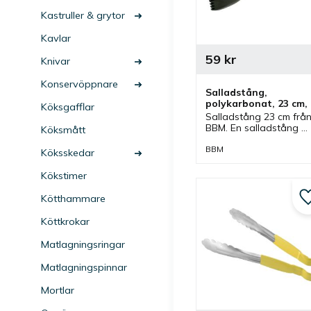
Kastruller & grytor
Kavlar
59
kr
Knivar
Konservöppnare
Salladstång, 
polykarbonat, 23 cm, 
Köksgafflar
svart
Salladstång 23 cm från
BBM. En salladstång 
Köksmått
som är tillverkad av 
polykarbonat och är 
BBM
Köksskedar
svart. Tång som passar
bra till sallader och 
Kökstimer
grytor.
Kötthammare
Köttkrokar
Matlagningsringar
Matlagningspinnar
Mortlar