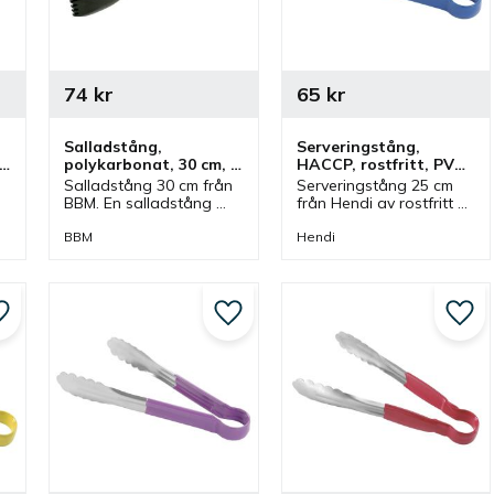
74
kr
65
kr
Salladstång, 
Serveringstång, 
polykarbonat, 30 cm, 
HACCP, rostfritt, PVC, 
svart
25 cm, blå
 
Salladstång 30 cm från 
Serveringstång 25 cm 
BBM. En salladstång 
från Hendi av rostfritt 
som är tillverkad av 
stål med handtag av 
polykarbonat och är 
PVC i blå färg. Tång 
BBM
Hendi
 
svart. Tång som passar 
som ingår i en serie där 
bra till sallader och 
olika färger finns och 
grytor.
storlekar.
Lägg till i favoriter
Lägg till i favoriter
Lägg 