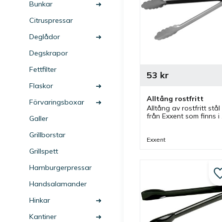
Bunkar
Citruspressar
Deglådor
Degskrapor
Fettfilter
53
kr
Flaskor
Alltång rostfritt
Förvaringsboxar
Alltång av rostfritt stål 
från Exxent som finns i 
Galler
olika storlekar. Tänger 
som är bra som 
Grillborstar
salladstång, stektång 
Exxent
och mycket mer.
Grillspett
Hamburgerpressar
Handsalamander
Hinkar
Kantiner