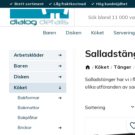
Brett sortiment
Låg fraktkostnad
Hög kundnöjdhet
Baren
Disken
Köket
Servering
Salladstän
Arbetskläder
Baren
Köket
Tänger
Disken
Salladstänger har vi i 
olika utföranden av s
Köket
Bakformar
Välj sortering
Bakmattor
Bakplåtar
Brickor